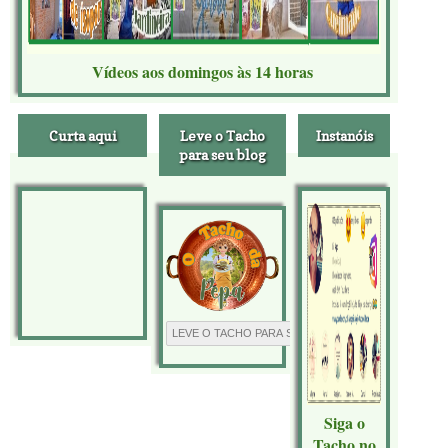
Vídeos aos domingos às 14 horas
Curta aqui
Leve o Tacho
Instanóis
para seu blog
Siga o
Tacho no