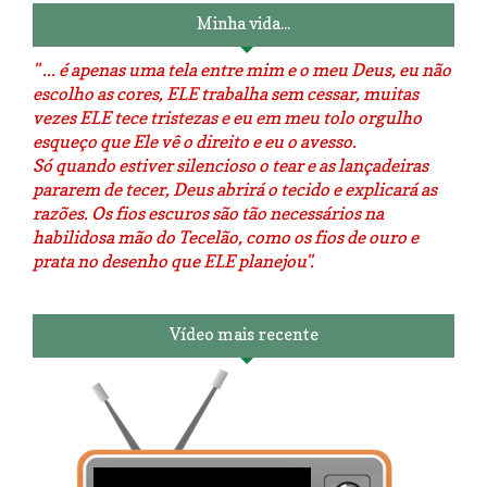
Minha vida...
" ... é apenas uma tela entre mim e o meu Deus, eu não
escolho as cores, ELE trabalha sem cessar, muitas
vezes ELE tece tristezas e eu em meu tolo orgulho
esqueço que Ele vê o direito e eu o avesso.
Só quando estiver silencioso o tear e as lançadeiras
pararem de tecer, Deus abrirá o tecido e explicará as
razões. Os fios escuros são tão necessários na
habilidosa mão do Tecelão, como os fios de ouro e
prata no desenho que ELE planejou".
Vídeo mais recente