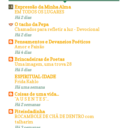
Expressão da Minha Alma
EM TODOS OS LUGARES
Há 2 dias
O tacho da Pepa
Chamados para refletir a luz - Devocional
Há 2 dias
Pensamentos e Devaneios Poéticos
Amor e Paixão
Há 4 dias
Brincadeiras de Poetas
Uma imagem, uma trova 28
Há 5 dias
ESPIRITUAL-IDADE
Frida Kahlo
Há uma semana
Coisas de uma vida...
"A U S E N T E S"...
Há 2 semanas
Piteisdadinha
ROCAMBOLE DE CHÃ DE DENTRO com
talharim
Há 3 semanas