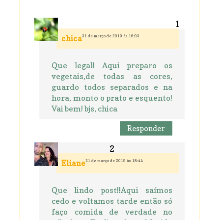
31 de março de 2019 às 16:03
chica
Que legal! Aqui preparo os
vegetais,de todas as cores,
guardo todos separados e na
hora, monto o prato e esquento!
Vai bem! bjs, chica
Responder
31 de março de 2019 às 18:44
Eliane
Que lindo post!!Aqui saímos
cedo e voltamos tarde então só
faço comida de verdade no