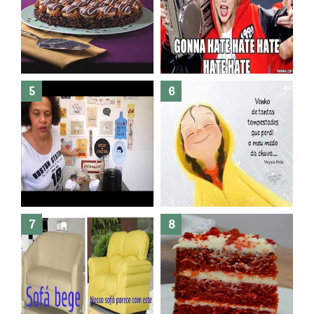
Banheiro novo por menos de
R$300,00 ?? E sem quebra
quebra ??( Editado)
Posso congelar bolo ??
Dez bolos pra fazer antes de
morrer !
Haters, como surgiram?