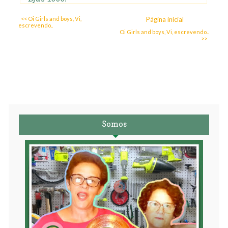
<< Oi Girls and boys, Vi,
Página inicial
escrevendo..
Oi Girls and boys, Vi, escrevendo..
>>
Somos