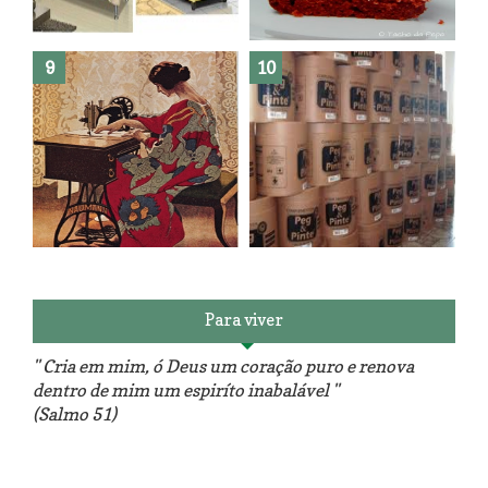
Como fazer leites vegetais ?
O medo que habita em nós.
Reforma do sofá, agora é em
patchwork!
The Red Velvet !!! O Perfeito
Para viver
" Cria em mim, ó Deus um coração puro e renova
dentro de mim um espiríto inabalável "
(Salmo 51)
Luminárias recicladas e o lado
O dia que aprendi a costurar.
positivo da internet.