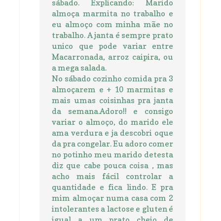
sábado. Explicando: Marido
almoça marmita no trabalho e
eu almoço com minha mãe no
trabalho. A janta é sempre prato
unico que pode variar entre
Macarronada, arroz caipira, ou
a mega salada.
No sábado cozinho comida pra 3
almoçarem e + 10 marmitas e
mais umas coisinhas pra janta
da semana.Adoro!! e consigo
variar o almoço, do marido ele
ama verdura e ja descobri oque
da pra congelar. Eu adoro comer
no potinho meu marido detesta
diz que cabe pouca coisa , mas
acho mais fácil controlar a
quantidade e fica lindo. E pra
mim almoçar numa casa com 2
intolerantes a lactose e gluten é
igual a um prato cheio de