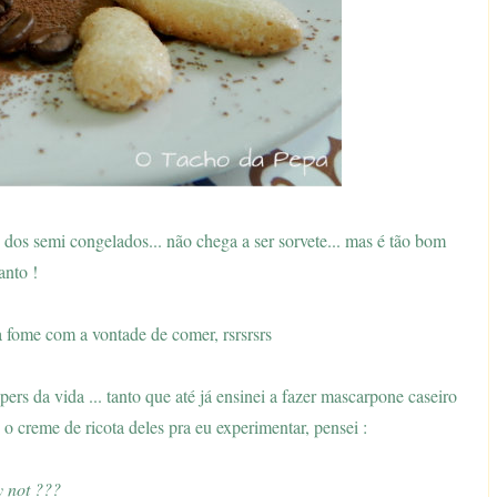
e dos semi congelados... não chega a ser sorvete... mas é tão bom
anto !
 fome com a vontade de comer, rsrsrsrs
s da vida ... tanto que até já ensinei a fazer mascarpone caseiro
reme de ricota deles pra eu experimentar, pensei :
 not ???