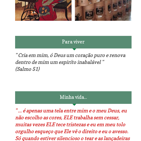
Reforma do sofá, agora é
em patchwork!
The Red Velvet !!! O Perfeito
Para viver
" Cria em mim, ó Deus um coração puro e renova
dentro de mim um espiríto inabalável "
(Salmo 51)
Luminárias recicladas e o
O dia que aprendi a costurar.
lado positivo da internet.
Minha vida...
" ... é apenas uma tela entre mim e o meu Deus, eu
não escolho as cores, ELE trabalha sem cessar,
muitas vezes ELE tece tristezas e eu em meu tolo
orgulho esqueço que Ele vê o direito e eu o avesso.
Só quando estiver silencioso o tear e as lançadeiras