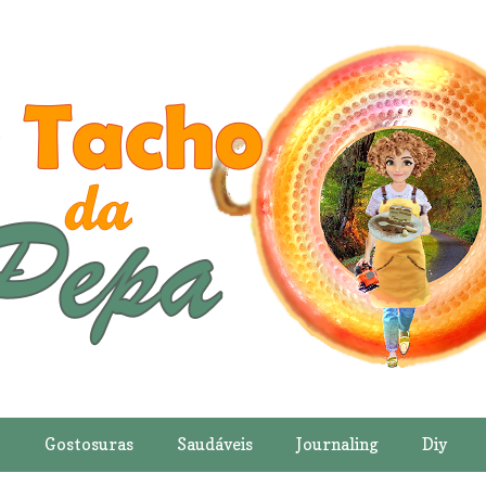
o
Gostosuras
Saudáveis
Journaling
Diy