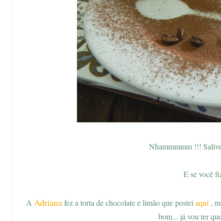
Nhammmmm !!! Salivei s
E se você fi
Adriana
A
fez a torta de chocolate e limão que postei
aqui
, m
bom... já vou ter que