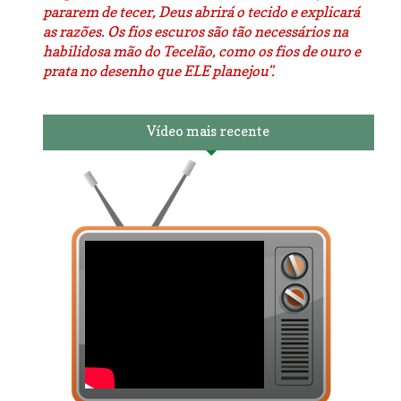
pararem de tecer, Deus abrirá o tecido e explicará
as razões. Os fios escuros são tão necessários na
habilidosa mão do Tecelão, como os fios de ouro e
prata no desenho que ELE planejou".
Vídeo mais recente