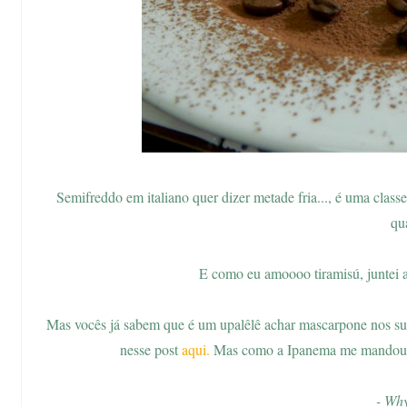
Semifreddo em italiano quer dizer metade fria..., é uma class
qu
E como eu amoooo tiramisú, juntei a
Mas vocês já sabem que é um upalêlê achar mascarpone nos super
nesse post
aqui.
Mas como a Ipanema me mandou o c
- Why