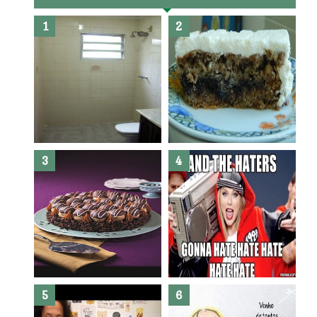
Banheiro novo por menos de
R$300,00 ?? E sem quebra
quebra ??( Editado)
Posso congelar bolo ??