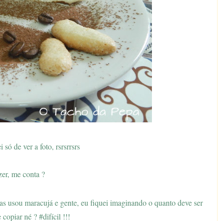
ó de ver a foto, rsrsrrsrs
zer, me conta ?
as usou maracujá e gente, eu fiquei imaginando o quanto deve ser
 copiar né ? #difícil !!!