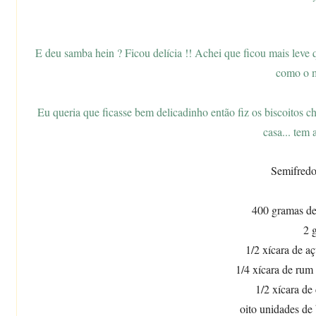
E deu samba hein ? Ficou delícia !! Achei que ficou mais leve q
como o 
Eu queria que ficasse bem delicadinho então fiz os biscoitos 
casa... tem 
Semifredo
400 gramas de
2 
1/2 xícara de aç
1/4 xícara de rum
1/2 xícara de 
oito unidades de