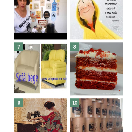
Dez bolos pra fazer antes de
morrer !
Haters, como surgiram?
Como fazer leites vegetais ?
O medo que habita em nós.