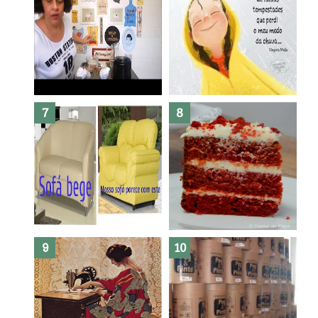
Dez bolos pra fazer antes de
morrer !
Haters, como surgiram?
Como fazer leites vegetais ?
O medo que habita em nós.