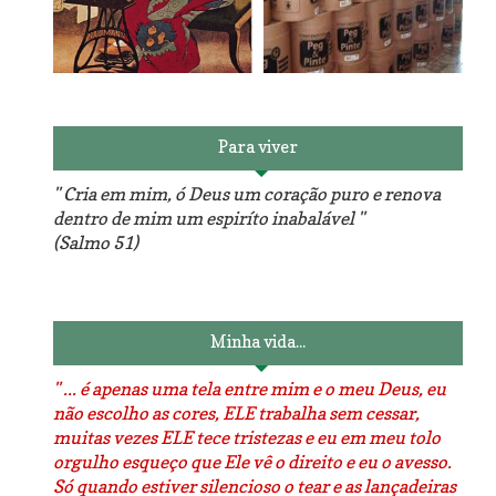
Reforma do sofá, agora é
em patchwork!
The Red Velvet !!! O Perfeito
Para viver
" Cria em mim, ó Deus um coração puro e renova
dentro de mim um espiríto inabalável "
(Salmo 51)
Luminárias recicladas e o
O dia que aprendi a costurar.
lado positivo da internet.
Minha vida...
" ... é apenas uma tela entre mim e o meu Deus, eu
não escolho as cores, ELE trabalha sem cessar,
muitas vezes ELE tece tristezas e eu em meu tolo
orgulho esqueço que Ele vê o direito e eu o avesso.
Só quando estiver silencioso o tear e as lançadeiras