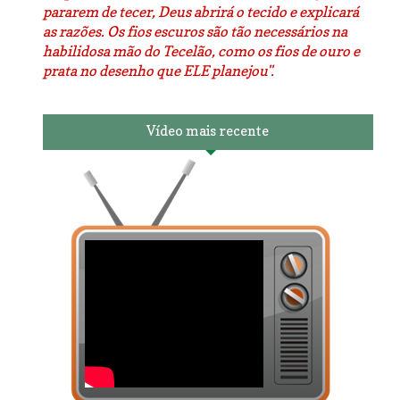
pararem de tecer, Deus abrirá o tecido e explicará
as razões. Os fios escuros são tão necessários na
habilidosa mão do Tecelão, como os fios de ouro e
prata no desenho que ELE planejou".
Vídeo mais recente