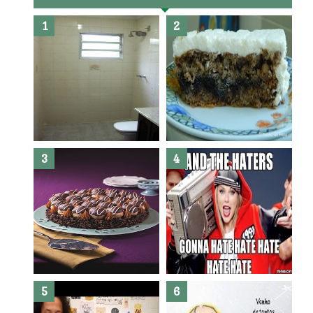
Banheiro novo por menos de
R$300,00 ?? E sem quebra
quebra ??( Editado)
Posso congelar bolo ??