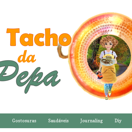
o
Gostosuras
Saudáveis
Journaling
Diy