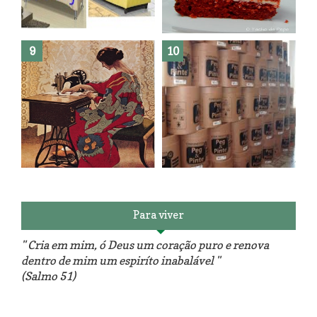
Como fazer leites vegetais ?
O medo que habita em nós.
Reforma do sofá, agora é em
patchwork!
The Red Velvet !!! O Perfeito
Para viver
" Cria em mim, ó Deus um coração puro e renova
dentro de mim um espiríto inabalável "
(Salmo 51)
Luminárias recicladas e o lado
O dia que aprendi a costurar.
positivo da internet.