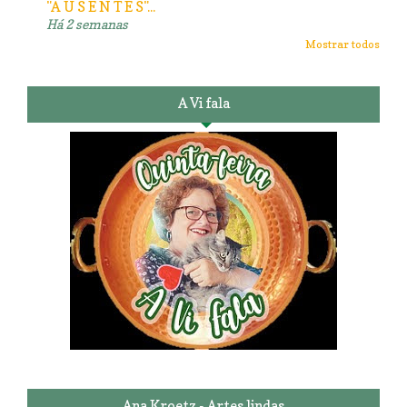
"A U S E N T E S"...
Há 2 semanas
Mostrar todos
A Vi fala
Ana Kroetz - Artes lindas