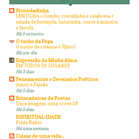
Piteisdadinha
LENTILHA c/lombo, costelinha e calabresa +
salada de berinjela, batatinha, couve à mineira
e farofa
Há 5 minutos
O tacho da Pepa
O nome da criança é 'Xisto'!
Há um dia
Expressão da Minha Alma
EM TODOS OS LUGARES
Há 3 dias
Pensamentos e Devaneios Poéticos
Amor e Paixão
Há 5 dias
Brincadeiras de Poetas
Uma imagem, uma trova 28
Há 5 dias
ESPIRITUAL-IDADE
Frida Kahlo
Há uma semana
Coisas de uma vida...