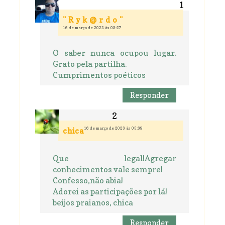
" R y k @ r d o "
16 de março de 2023 às 05:27
O saber nunca ocupou lugar.
Grato pela partilha.
Cumprimentos poéticos
Responder
16 de março de 2023 às 05:39
chica
Que legal!Agregar
conhecimentos vale sempre!
Confesso,não abia!
Adorei as participações por lá!
beijos praianos, chica
Responder