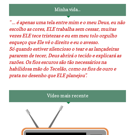
Minha vida...
" ... é apenas uma tela entre mim e o meu Deus, eu não
escolho as cores, ELE trabalha sem cessar, muitas
vezes ELE tece tristezas e eu em meu tolo orgulho
esqueço que Ele vê o direito e eu o avesso.
Só quando estiver silencioso o tear e as lançadeiras
pararem de tecer, Deus abrirá o tecido e explicará as
razões. Os fios escuros são tão necessários na
habilidosa mão do Tecelão, como os fios de ouro e
prata no desenho que ELE planejou".
Vídeo mais recente