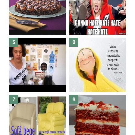
Banheiro novo por menos de
R$300,00 ?? E sem quebra
quebra ??( Editado)
Posso congelar bolo ??
Dez bolos pra fazer antes de
morrer !
Haters, como surgiram?