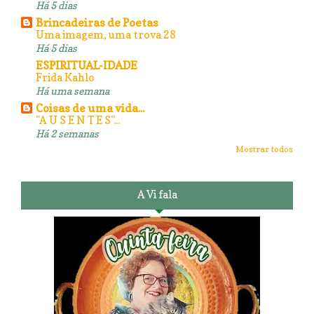
Há 5 dias
Brincadeiras de Poetas
Uma imagem, uma trova 28
Há 5 dias
ESPIRITUAL-IDADE
Frida Kahlo
Há uma semana
Coisas de uma vida...
"A U S E N T E S"...
Há 2 semanas
Mostrar todos
A Vi fala