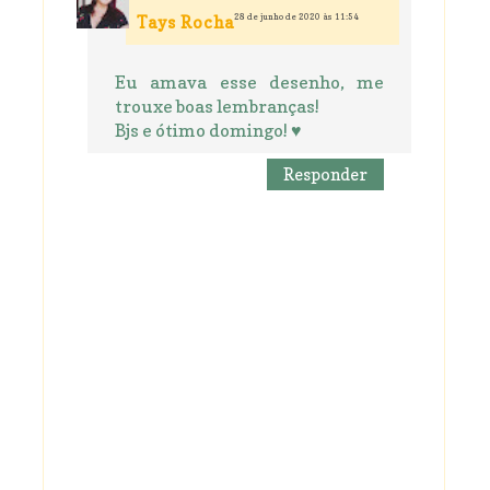
28 de junho de 2020 às 11:54
Tays Rocha
Eu amava esse desenho, me
trouxe boas lembranças!
Bjs e ótimo domingo! ♥
Responder