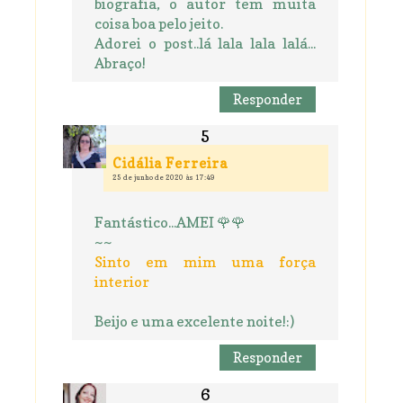
biografia, o autor tem muita
coisa boa pelo jeito.
Adorei o post..lá lala lala lalá...
Abraço!
Responder
Cidália Ferreira
25 de junho de 2020 às 17:49
Fantástico...AMEI 🌹🌹
~~
Sinto em mim uma força
interior
Beijo e uma excelente noite!:)
Responder