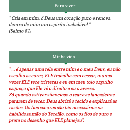
Para viver
" Cria em mim, ó Deus um coração puro e renova
dentro de mim um espiríto inabalável "
(Salmo 51)
Luminárias recicladas e o lado
O dia que aprendi a costurar.
positivo da internet.
Minha vida...
" ... é apenas uma tela entre mim e o meu Deus, eu não
escolho as cores, ELE trabalha sem cessar, muitas
vezes ELE tece tristezas e eu em meu tolo orgulho
esqueço que Ele vê o direito e eu o avesso.
Só quando estiver silencioso o tear e as lançadeiras
pararem de tecer, Deus abrirá o tecido e explicará as
razões. Os fios escuros são tão necessários na
habilidosa mão do Tecelão, como os fios de ouro e
prata no desenho que ELE planejou".