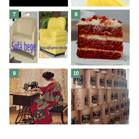
Dez bolos pra fazer antes de
morrer !
Haters, como surgiram?
Como fazer leites vegetais ?
O medo que habita em nós.
Reforma do sofá, agora é em
patchwork!
The Red Velvet !!! O Perfeito