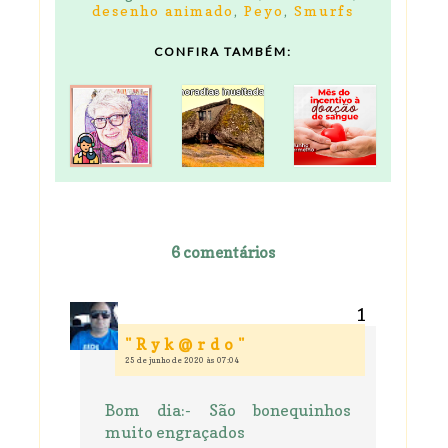
desenho animado
,
Peyo
,
Smurfs
CONFIRA TAMBÉM:
6 comentários
" R y k @ r d o "
25 de junho de 2020 às 07:04
Bom dia:- São bonequinhos
muito engraçados