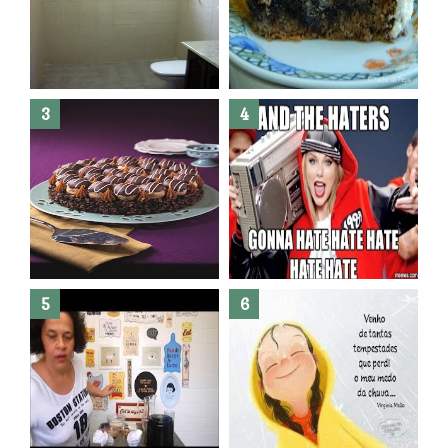
Banheiro novo por menos de
R$300,00 ?? E sem quebra
quebra ??( Editado)
Posso congelar bolo ??