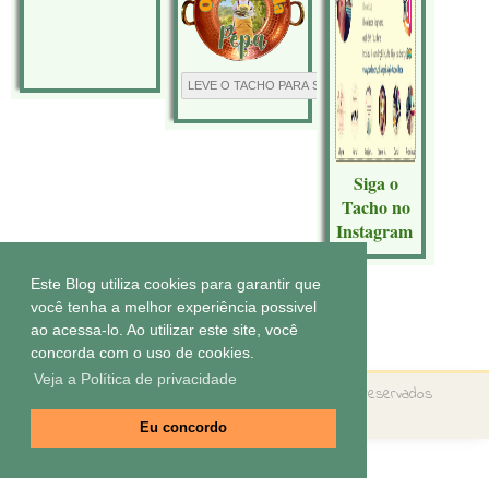
Siga o
Tacho no
Instagram
Este Blog utiliza cookies para garantir que
você tenha a melhor experiência possivel
Tecnologia do
Blogger
.
ao acessa-lo. Ao utilizar este site, você
concorda com o uso de cookies.
Veja a Política de privacidade
Copyright ©
O tacho da Pepa
Todos os direitos reservados
Tema by
Elaine Gaspareto
Eu concordo