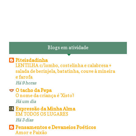
Blogs em atividade
Piteisdadinha
LENTILHA c/lombo, costelinha e calabresa +
salada de berinjela, batatinha, couve à mineira
e farofa
Há 9 horas
O tacho da Pepa
O nome da criança é 'Xisto'!
Há um dia
Expressão da Minha Alma
EM TODOS OS LUGARES
Há 3 dias
Pensamentos e Devaneios Poéticos
Amor e Paixão