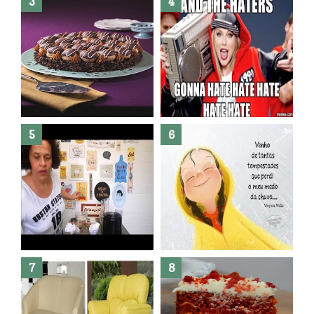
Banheiro novo por menos de
R$300,00 ?? E sem quebra
quebra ??( Editado)
Posso congelar bolo ??
Dez bolos pra fazer antes de
morrer !
Haters, como surgiram?