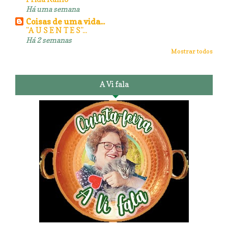
Há uma semana
Coisas de uma vida...
"A U S E N T E S"...
Há 2 semanas
Mostrar todos
A Vi fala