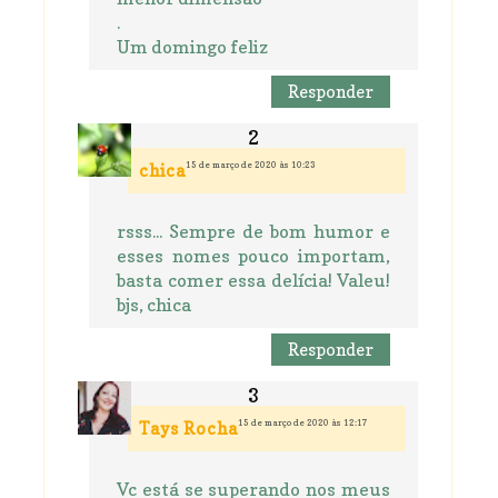
.
Um domingo feliz
Responder
15 de março de 2020 às 10:23
chica
rsss... Sempre de bom humor e
esses nomes pouco importam,
basta comer essa delícia! Valeu!
bjs, chica
Responder
15 de março de 2020 às 12:17
Tays Rocha
Vc está se superando nos meus