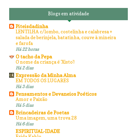
Blogs em atividade
Piteisdadinha
LENTILHA c/lombo, costelinha e calabresa +
salada de berinjela, batatinha, couve à mineira
e farofa
Há 22 horas
O tacho da Pepa
O nome da criança é 'Xisto'!
Há 2 dias
Expressão da Minha Alma
EM TODOS OS LUGARES
Há 3 dias
Pensamentos e Devaneios Poéticos
Amor e Paixão
Há 5 dias
Brincadeiras de Poetas
Uma imagem, uma trova 28
Há 6 dias
ESPIRITUAL-IDADE
Frida Kahlo