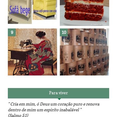
Como fazer leites vegetais ?
O medo que habita em nós.
Reforma do sofá, agora é em
patchwork!
The Red Velvet !!! O Perfeito
Para viver
" Cria em mim, ó Deus um coração puro e renova
dentro de mim um espiríto inabalável "
(Salmo 51)