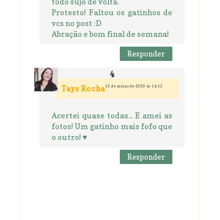
todo sujo de volta.
Protesto! Faltou os gatinhos de
vcs no post :D
Abração e bom final de semana!
Responder
12 de março de 2020 às 14:12
Tays Rocha
Acertei quase todas... E amei as
fotos! Um gatinho mais fofo que
o outro! ♥
Responder