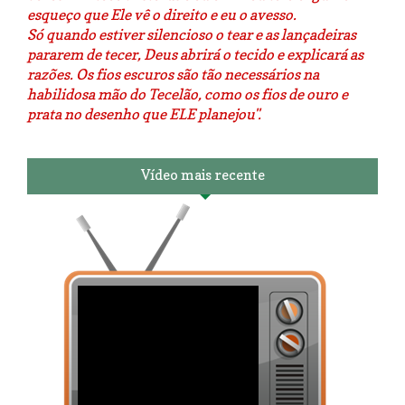
esqueço que Ele vê o direito e eu o avesso.
Só quando estiver silencioso o tear e as lançadeiras
pararem de tecer, Deus abrirá o tecido e explicará as
razões. Os fios escuros são tão necessários na
habilidosa mão do Tecelão, como os fios de ouro e
prata no desenho que ELE planejou".
Vídeo mais recente