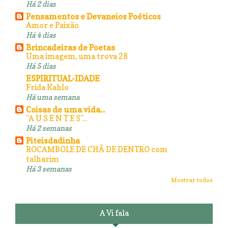
Há 2 dias
Pensamentos e Devaneios Poéticos
Amor e Paixão
Há 4 dias
Brincadeiras de Poetas
Uma imagem, uma trova 28
Há 5 dias
ESPIRITUAL-IDADE
Frida Kahlo
Há uma semana
Coisas de uma vida...
"A U S E N T E S"...
Há 2 semanas
Piteisdadinha
ROCAMBOLE DE CHÃ DE DENTRO com
talharim
Há 3 semanas
Mostrar todos
A Vi fala