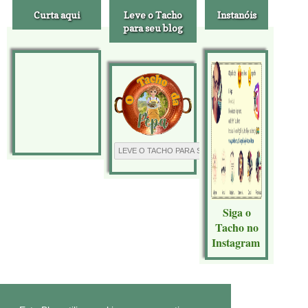
Curta aqui
Leve o Tacho
Instanóis
para seu blog
Siga o
Tacho no
Instagram
Tecnologia do
Blogger
.