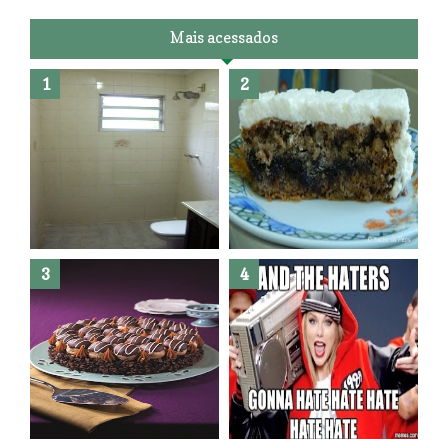
Mais acessados
Banheiro novo por menos de
R$300,00 ?? E sem quebra
quebra ??( Editado)
Posso congelar bolo ??