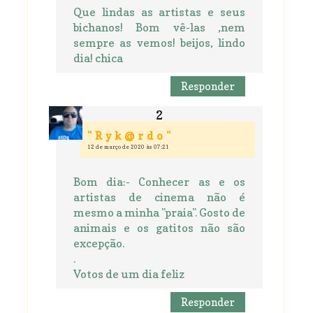
Que lindas as artistas e seus
bichanos! Bom vê-las ,nem
sempre as vemos! beijos, lindo
dia! chica
Responder
" R y k @ r d o "
12 de março de 2020 às 07:21
Bom dia:- Conhecer as e os
artistas de cinema não é
mesmo a minha "praia". Gosto de
animais e os gatitos não são
excepção.
.
Votos de um dia feliz
Responder