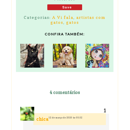
Save
Categorias:
A Vi fala
,
artistas com
gatos
,
gatos
CONFIRA TAMBÉM:
4 comentários
12 de março de 2020 às 05:52
chica