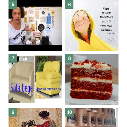
Dez bolos pra fazer antes de
morrer !
Haters, como surgiram?
Como fazer leites vegetais ?
O medo que habita em nós.