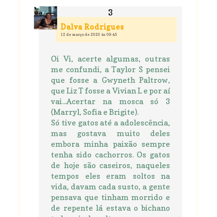
Dalva Rodrigues
12 de março de 2020 às 09:45
Oi Vi, acerte algumas, outras
me confundi, a Taylor S pensei
que fosse a Gwyneth Paltrow,
que Liz T fosse a Vivian L e por aí
vai...Acertar na mosca só 3
(Marryl, Sofia e Brigite).
Só tive gatos até a adolescência,
mas gostava muito deles
embora minha paixão sempre
tenha sido cachorros. Os gatos
de hoje são caseiros, naqueles
tempos eles eram soltos na
vida, davam cada susto, a gente
pensava que tinham morrido e
de repente lá estava o bichano