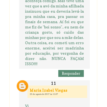
aconteça comigo. Mas teve uma
vez que a avó da minha afilhada
insinuou que eu deveria levá-la
pra minha casa, pra passar os
finais de semana. Aí foi eu que
me fiz de "boi sonso"... eu nem de
criança gosto, só cuido das
minhas por que sou a mãe delas.
Outra coisa, eu cometi um erro
enorme, aceitei ser madrinha
por educação, por vergonha de
dizer não. NUNCA FAÇAM
ISSO!!!!
Responder
Maria Izabel Viegas
25 de agosto de 2017 às 11:07
Vi,