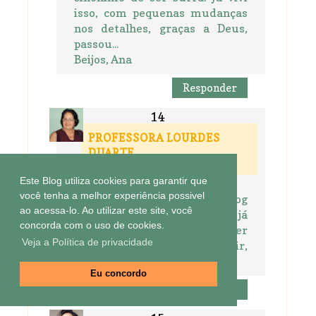
isso, com pequenas mudanças
nos detalhes, graças a Deus,
passou...
Beijos, Ana
Responder
PROFESSORA LOURDES
DUARTE
27 de agosto de 2017 às 21:04
Este Blog utiliza cookies para garantir que
você tenha a melhor experiência possivel
Olá amiga, lhe encontrei no blog
ao acessa-lo. Ao utilizar este site, você
da Chica, amei seu blog e já
concorda com o uso de cookies.
estou seguindo. Vem conhecer
Veja a Política de privacidade
os meus, se gostar seguir,
ficarei grata. Abraços
Eu concordo
Responder