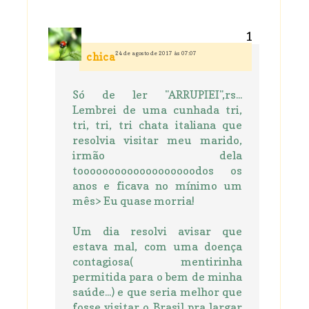
24 de agosto de 2017 às 07:07
chica
Só de ler "ARRUPIEI",rs...
Lembrei de uma cunhada tri,
tri, tri, tri chata italiana que
resolvia visitar meu marido,
irmão dela
tooooooooooooooooooodos os
anos e ficava no mínimo um
mês> Eu quase morria!
Um dia resolvi avisar que
estava mal, com uma doença
contagiosa( mentirinha
permitida para o bem de minha
saúde...) e que seria melhor que
fosse visitar o Brasil pra largar