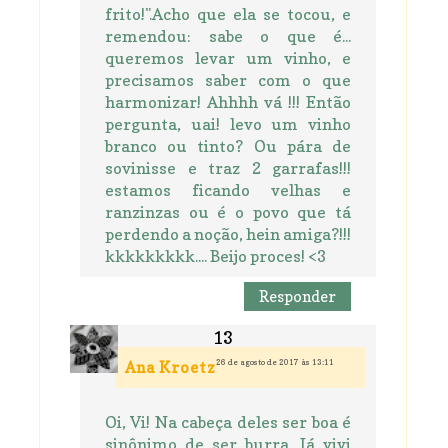
frito!".Acho que ela se tocou, e
remendou: sabe o que é...
queremos levar um vinho, e
precisamos saber com o que
harmonizar! Ahhhh vá !!! Então
pergunta, uai! levo um vinho
branco ou tinto? Ou pára de
sovinisse e traz 2 garrafas!!!
estamos ficando velhas e
ranzinzas ou é o povo que tá
perdendo a noção, hein amiga?!!!
kkkkkkkkk.... Beijo proces! <3
Responder
26 de agosto de 2017 às 13:11
Ana Kroetz
Oi, Vi! Na cabeça deles ser boa é
sinônimo de ser burra. Já vivi