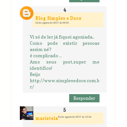
Blog Simples e Doce
24 de agosto de 2017 às 09:52
Vi só de ler já fiquei agoniada..
Como pode existir pessoas
assim né?
é complicado ...
Amo seus post,super me
identifico!
Beijo
http://www.simplesedoce.com.b
r/
Responder
24 de agosto de 2017 às 13:34
maristela