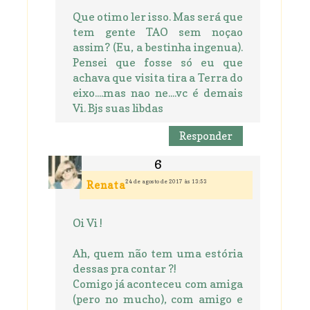
Que otimo ler isso. Mas será que
tem gente TAO sem noçao
assim? (Eu, a bestinha ingenua).
Pensei que fosse só eu que
achava que visita tira a Terra do
eixo....mas nao ne....vc é demais
Vi. Bjs suas libdas
Responder
24 de agosto de 2017 às 13:53
Renata
Oi Vi !
Ah, quem não tem uma estória
dessas pra contar ?!
Comigo já aconteceu com amiga
(pero no mucho), com amigo e