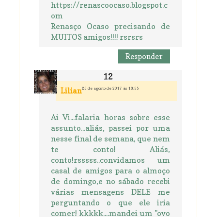
https://renascoocaso.blogspot.c
om
Renasço Ocaso precisando de
MUITOS amigos!!!! rsrsrs
Responder
25 de agosto de 2017 às 18:55
Lilian
Ai Vi...falaria horas sobre esse
assunto...aliás, passei por uma
nesse final de semana, que nem
te conto! Aliás,
conto!rsssss..convidamos um
casal de amigos para o almoço
de domingo,e no sábado recebi
várias mensagens DELE me
perguntando o que ele iria
comer! kkkkk....mandei um "ovo