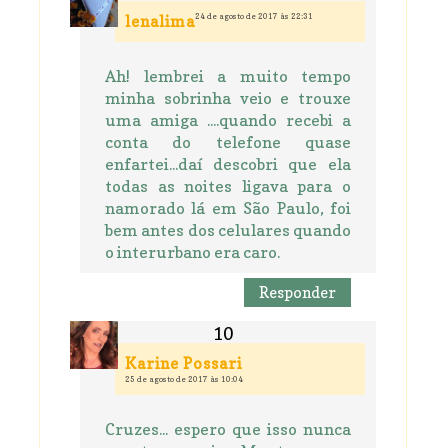
24 de agosto de 2017 às 22:31
lenalima
Ah! lembrei a muito tempo
minha sobrinha veio e trouxe
uma amiga ....quando recebi a
conta do telefone quase
enfartei...daí descobri que ela
todas as noites ligava para o
namorado lá em São Paulo, foi
bem antes dos celulares quando
o interurbano era caro.
Responder
Karine Possari
25 de agosto de 2017 às 10:04
Cruzes... espero que isso nunca