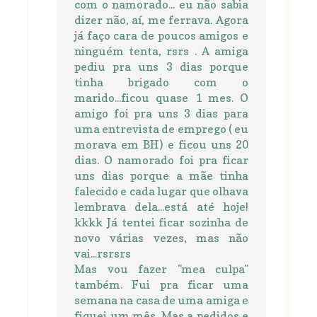
com o namorado... eu não sabia
dizer não, aí, me ferrava. Agora
já faço cara de poucos amigos e
ninguém tenta, rsrs . A amiga
pediu pra uns 3 dias porque
tinha brigado com o
marido...ficou quase 1 mes. O
amigo foi pra uns 3 dias para
uma entrevista de emprego ( eu
morava em BH) e ficou uns 20
dias. O namorado foi pra ficar
uns dias porque a mãe tinha
falecido e cada lugar que olhava
lembrava dela...está até hoje!
kkkk Já tentei ficar sozinha de
novo várias vezes, mas não
vai...rsrsrs
Mas vou fazer "mea culpa"
também. Fui pra ficar uma
semana na casa de uma amiga e
fiquei um mês. Mas a pedidos e