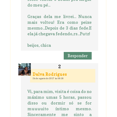
do meu pé...
Graças dela me livrei... Nunca
mais voltou! Era como peixe
mesmo...Depois de 3 dias fede.E
ela já chegava fedendo,rs...Putz!
beijos, chica
Responder
Dalva Rodrigues
24 de agosto de 2017 às 09:18
Vi, para mim, visita é coisa do no
máximo umas 5 horas, passou
disso ou dormir só se for
muuuuito íntimo mesmo.
Sinceramente me sinto a