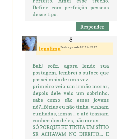
Perfeito. Amei esse trecho.
Define com perfeição pessoas
desse tipo.
Responder
24 de agosto de 2017 às 22:27
lenalima
Bah! sofri agora lendo sua
postagem, lembrei o sufoco que
passei mais de uma vez.
primeiro veio um irmão morar,
depois dele veio um sobrinho,
sabe como são esses jovens
né?...férias eu não tinha, vinham
cunhadas, irmãs... e até traziam
conhecidos deles, não meus.
SÓ PORQUE EU TINHA UM SÍTIO
SE ACHAVAM NO DIREITO.... E