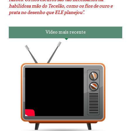
habilidosa mão do Tecelão, como os fios de ouro e
prata no desenho que ELE planejou".
Vídeo mais recente