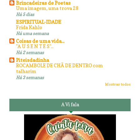
Brincadeiras de Poetas
Uma imagem, uma trova 28
Há 5 dias
ESPIRITUAL-IDADE
Frida Kahlo
Há uma semana
Coisas de uma vida...
"A U S E N T E S"...
Há 2 semanas
Piteisdadinha
ROCAMBOLE DE CHÃ DE DENTRO com
talharim
Há 3 semanas
Mostrar todos
A Vi fala