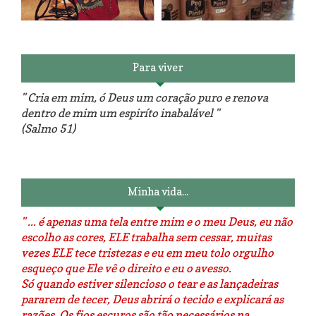
Reforma do sofá, agora é em
patchwork!
The Red Velvet !!! O Perfeito
Para viver
" Cria em mim, ó Deus um coração puro e renova
dentro de mim um espiríto inabalável "
(Salmo 51)
Luminárias recicladas e o lado
O dia que aprendi a costurar.
positivo da internet.
Minha vida...
" ... é apenas uma tela entre mim e o meu Deus, eu não
escolho as cores, ELE trabalha sem cessar, muitas
vezes ELE tece tristezas e eu em meu tolo orgulho
esqueço que Ele vê o direito e eu o avesso.
Só quando estiver silencioso o tear e as lançadeiras
pararem de tecer, Deus abrirá o tecido e explicará as
razões. Os fios escuros são tão necessários na