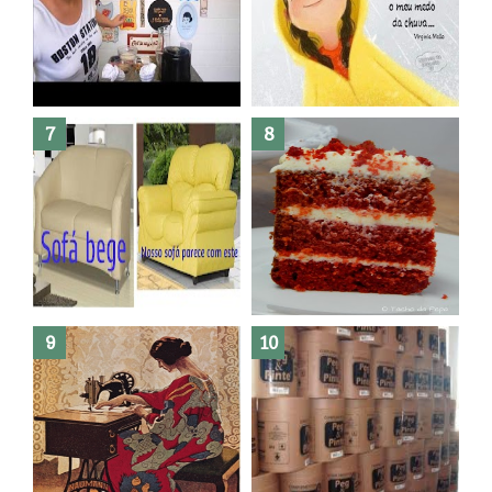
Dez bolos pra fazer antes de
morrer !
Haters, como surgiram?
Como fazer leites vegetais ?
O medo que habita em nós.