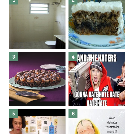
Banheiro novo por menos de
R$300,00 ?? E sem quebra
quebra ??( Editado)
Posso congelar bolo ??