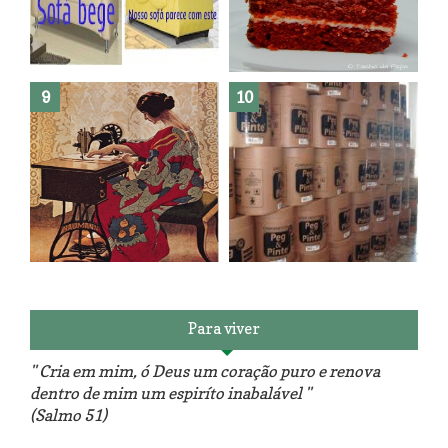
Como fazer leites vegetais ?
O medo que habita em nós.
Reforma do sofá, agora é em
patchwork!
The Red Velvet !!! O Perfeito
Para viver
" Cria em mim, ó Deus um coração puro e renova
dentro de mim um espiríto inabalável "
(Salmo 51)
Luminárias recicladas e o lado