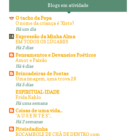
Blogs em atividade
O tacho da Pepa
O nome da criança é 'Xisto'!
Há um dia
Expressão da Minha Alma
EM TODOS OS LUGARES
Há 2 dias
Pensamentos e Devaneios Poéticos
Amor e Paixão
Há 4 dias
Brincadeiras de Poetas
Uma imagem, uma trova 28
Há 5 dias
ESPIRITUAL-IDADE
Frida Kahlo
Há uma semana
Coisas de uma vida...
"A U S E N T E S"...
Há 2 semanas
Piteisdadinha
ROCAMBOLE DE CHÃ DE DENTRO com