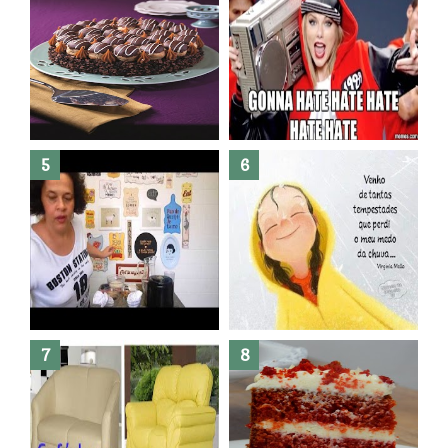
Banheiro novo por menos de
R$300,00 ?? E sem quebra
quebra ??( Editado)
Posso congelar bolo ??
Dez bolos pra fazer antes de
morrer !
Haters, como surgiram?