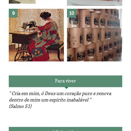
Como fazer leites vegetais ?
O medo que habita em nós.
Reforma do sofá, agora é em
patchwork!
The Red Velvet !!! O Perfeito
Para viver
" Cria em mim, ó Deus um coração puro e renova
dentro de mim um espiríto inabalável "
(Salmo 51)
Luminárias recicladas e o lado
O dia que aprendi a costurar.
positivo da internet.