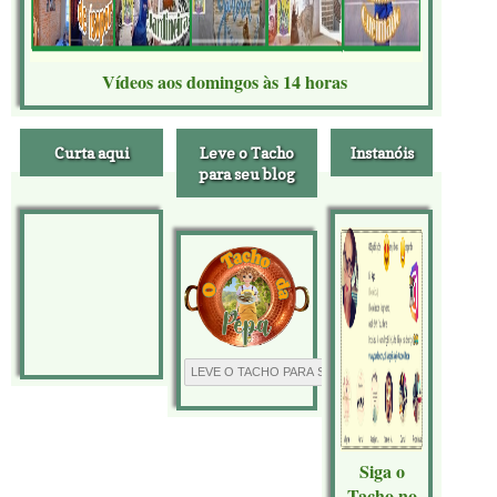
Vídeos aos domingos às 14 horas
Curta aqui
Leve o Tacho
Instanóis
para seu blog
Siga o
Tacho no