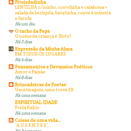
Piteisdadinha
LENTILHA c/lombo, costelinha e calabresa +
salada de berinjela, batatinha, couve à mineira
e farofa
Há um dia
O tacho da Pepa
O nome da criança é 'Xisto'!
Há 3 dias
Expressão da Minha Alma
EM TODOS OS LUGARES
Há 4 dias
Pensamentos e Devaneios Poéticos
Amor e Paixão
Há 6 dias
Brincadeiras de Poetas
Uma imagem, uma trova 28
Há uma semana
ESPIRITUAL-IDADE
Frida Kahlo
Há uma semana
Coisas de uma vida...
"A U S E N T E S"...
Há 2 semanas