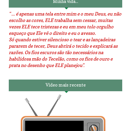
Minha vida...
" ... é apenas uma tela entre mim e o meu Deus, eu não
escolho as cores, ELE trabalha sem cessar, muitas
vezes ELE tece tristezas e eu em meu tolo orgulho
esqueço que Ele vê o direito e eu o avesso.
Só quando estiver silencioso o tear e as lançadeiras
pararem de tecer, Deus abrirá o tecido e explicará as
razões. Os fios escuros são tão necessários na
habilidosa mão do Tecelão, como os fios de ouro e
prata no desenho que ELE planejou".
Vídeo mais recente