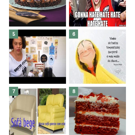
Banheiro novo por menos de
R$300,00 ?? E sem quebra
quebra ??( Editado)
Posso congelar bolo ??
Dez bolos pra fazer antes de
morrer !
Haters, como surgiram?