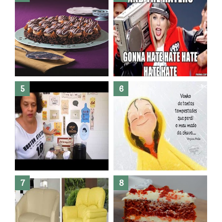
Banheiro novo por menos de
R$300,00 ?? E sem quebra
quebra ??( Editado)
Posso congelar bolo ??
Dez bolos pra fazer antes de
morrer !
Haters, como surgiram?