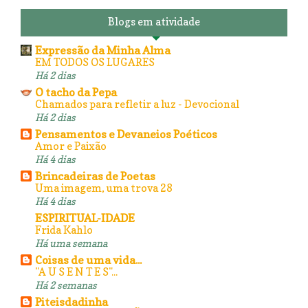
Blogs em atividade
Expressão da Minha Alma
EM TODOS OS LUGARES
Há 2 dias
O tacho da Pepa
Chamados para refletir a luz - Devocional
Há 2 dias
Pensamentos e Devaneios Poéticos
Amor e Paixão
Há 4 dias
Brincadeiras de Poetas
Uma imagem, uma trova 28
Há 4 dias
ESPIRITUAL-IDADE
Frida Kahlo
Há uma semana
Coisas de uma vida...
"A U S E N T E S"...
Há 2 semanas
Piteisdadinha