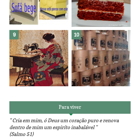
Como fazer leites vegetais ?
O medo que habita em nós.
Reforma do sofá, agora é em
patchwork!
The Red Velvet !!! O Perfeito
Para viver
" Cria em mim, ó Deus um coração puro e renova
dentro de mim um espiríto inabalável "
(Salmo 51)