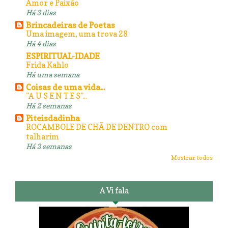
Amor e Paixão
Há 3 dias
Brincadeiras de Poetas
Uma imagem, uma trova 28
Há 4 dias
ESPIRITUAL-IDADE
Frida Kahlo
Há uma semana
Coisas de uma vida...
"A U S E N T E S"...
Há 2 semanas
Piteisdadinha
ROCAMBOLE DE CHÃ DE DENTRO com
talharim
Há 3 semanas
Mostrar todos
A Vi fala