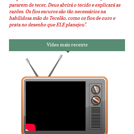
pararem de tecer, Deus abrirá o tecido e explicará as
razões. Os fios escuros são tão necessários na
habilidosa mão do Tecelão, como os fios de ouro e
prata no desenho que ELE planejou".
Vídeo mais recente