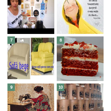
Dez bolos pra fazer antes de
morrer !
Haters, como surgiram?
Como fazer leites vegetais ?
O medo que habita em nós.