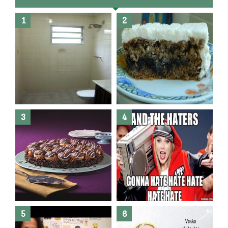
Banheiro novo por menos de
R$300,00 ?? E sem quebra
quebra ??( Editado)
Posso congelar bolo ??