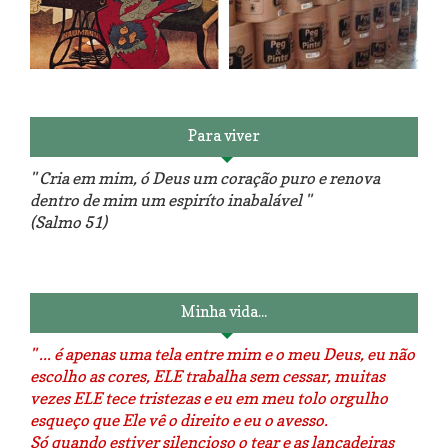
Reforma do sofá, agora é em
patchwork!
The Red Velvet !!! O Perfeito
Para viver
" Cria em mim, ó Deus um coração puro e renova
dentro de mim um espiríto inabalável "
(Salmo 51)
Luminárias recicladas e o lado
O dia que aprendi a costurar.
positivo da internet.
Minha vida...
" ... é apenas uma tela entre mim e o meu Deus, eu não
escolho as cores, ELE trabalha sem cessar, muitas
vezes ELE tece tristezas e eu em meu tolo orgulho
esqueço que Ele vê o direito e eu o avesso.
Só quando estiver silencioso o tear e as lançadeiras