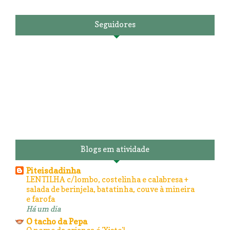
Seguidores
Blogs em atividade
Piteisdadinha
LENTILHA c/lombo, costelinha e calabresa +
salada de berinjela, batatinha, couve à mineira
e farofa
Há um dia
O tacho da Pepa