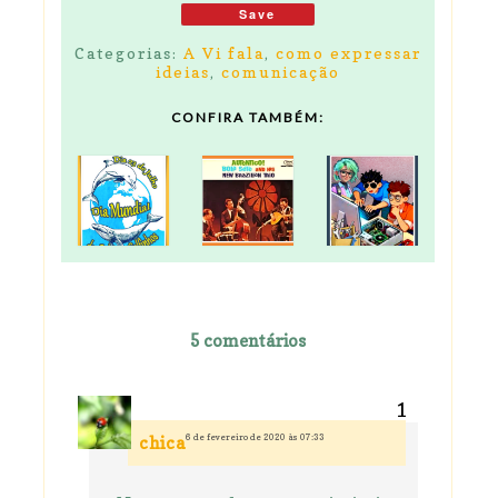
Save
Categorias:
A Vi fala
,
como expressar
ideias
,
comunicação
CONFIRA TAMBÉM:
5 comentários
6 de fevereiro de 2020 às 07:33
chica