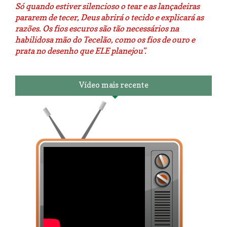
Só quando estiver silencioso o tear e as lançadeiras
pararem de tecer, Deus abrirá o tecido e explicará as
razões. Os fios escuros são tão necessários na
habilidosa mão do Tecelão, como os fios de ouro e
prata no desenho que ELE planejou".
Vídeo mais recente