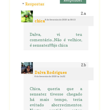
Responder
Respostas
6 de fevereiro de 2020 às 09:13
chica
Dalva, vi teu
comentário...Não é velhice,
é sensatez!!!bjs chica
Dalva Rodrigues
6 de fevereiro de 2020 às 14:52
Chica, queria que a
sensatez tivesse chegado
há mais tempo, teria
evitado aborrecimentos.