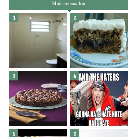
Mais acessados
Banheiro novo por menos de
R$300,00 ?? E sem quebra
quebra ??( Editado)
Posso congelar bolo ??