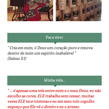
Reforma do sofá, agora é em
patchwork!
The Red Velvet !!! O Perfeito
Para viver
" Cria em mim, ó Deus um coração puro e renova
dentro de mim um espiríto inabalável "
(Salmo 51)
Luminárias recicladas e o lado
O dia que aprendi a costurar.
positivo da internet.
Minha vida...
" ... é apenas uma tela entre mim e o meu Deus, eu não
escolho as cores, ELE trabalha sem cessar, muitas
vezes ELE tece tristezas e eu em meu tolo orgulho
esqueço que Ele vê o direito e eu o avesso.