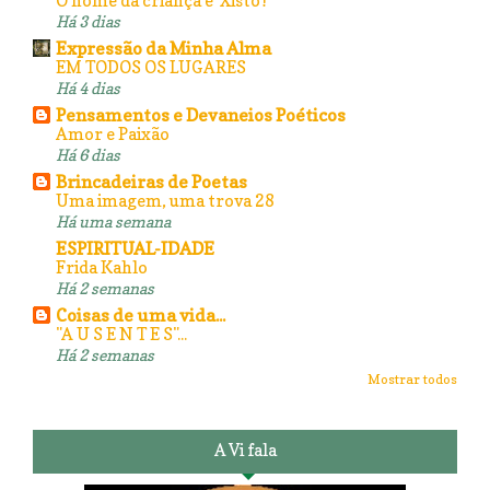
O nome da criança é 'Xisto'!
Há 3 dias
Expressão da Minha Alma
EM TODOS OS LUGARES
Há 4 dias
Pensamentos e Devaneios Poéticos
Amor e Paixão
Há 6 dias
Brincadeiras de Poetas
Uma imagem, uma trova 28
Há uma semana
ESPIRITUAL-IDADE
Frida Kahlo
Há 2 semanas
Coisas de uma vida...
"A U S E N T E S"...
Há 2 semanas
Mostrar todos
A Vi fala