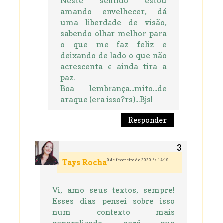
Neste sentido estou
amando envelhecer, dá
uma liberdade de visão,
sabendo olhar melhor para
o que me faz feliz e
deixando de lado o que não
acrescenta e ainda tira a
paz.
Boa lembrança...mito...de
araque (era isso?rs)...Bjs!
Responder
9 de fevereiro de 2020 às 14:19
Tays Rocha
Vi, amo seus textos, sempre!
Esses dias pensei sobre isso
num contexto mais
generalizado, será que