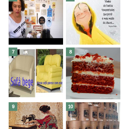
Dez bolos pra fazer antes de
morrer !
Haters, como surgiram?
Como fazer leites vegetais ?
O medo que habita em nós.