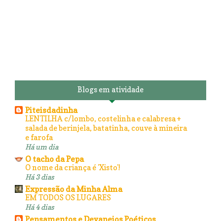
Blogs em atividade
Piteisdadinha
LENTILHA c/lombo, costelinha e calabresa +
salada de berinjela, batatinha, couve à mineira
e farofa
Há um dia
O tacho da Pepa
O nome da criança é 'Xisto'!
Há 3 dias
Expressão da Minha Alma
EM TODOS OS LUGARES
Há 4 dias
Pensamentos e Devaneios Poéticos