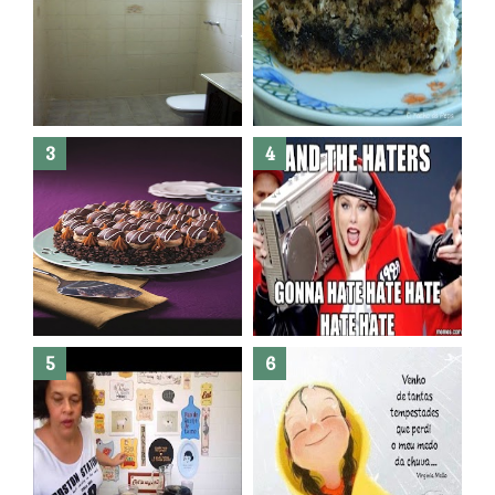
Banheiro novo por menos de
R$300,00 ?? E sem quebra
quebra ??( Editado)
Posso congelar bolo ??