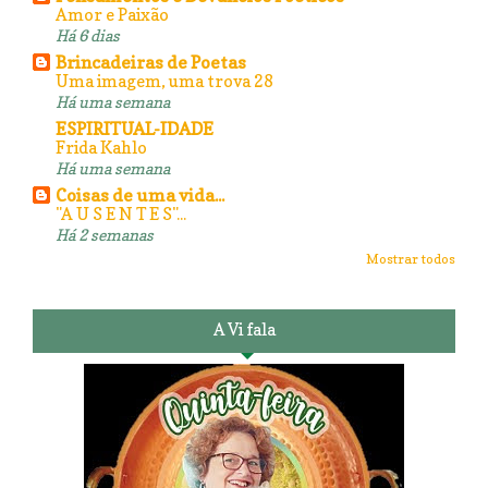
Amor e Paixão
Há 6 dias
Brincadeiras de Poetas
Uma imagem, uma trova 28
Há uma semana
ESPIRITUAL-IDADE
Frida Kahlo
Há uma semana
Coisas de uma vida...
"A U S E N T E S"...
Há 2 semanas
Mostrar todos
A Vi fala