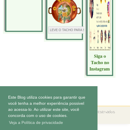
Siga o
Tacho no
Instagram
Tecnologia do
Blogger
.
Este Blog utiliza cookies para garantir que
você tenha a melhor experiência possivel
ao acessa-lo. Ao utilizar este site, você
Copyright ©
O tacho da Pepa
Todos os direitos reservados
concorda com o uso de cookies.
Tema by
Elaine Gaspareto
Veja a Política de privacidade