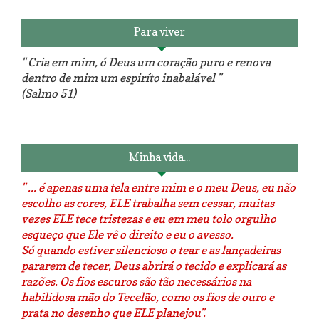
Para viver
" Cria em mim, ó Deus um coração puro e renova
dentro de mim um espiríto inabalável "
(Salmo 51)
Luminárias recicladas e o lado
O dia que aprendi a costurar.
positivo da internet.
Minha vida...
" ... é apenas uma tela entre mim e o meu Deus, eu não
escolho as cores, ELE trabalha sem cessar, muitas
vezes ELE tece tristezas e eu em meu tolo orgulho
esqueço que Ele vê o direito e eu o avesso.
Só quando estiver silencioso o tear e as lançadeiras
pararem de tecer, Deus abrirá o tecido e explicará as
razões. Os fios escuros são tão necessários na
habilidosa mão do Tecelão, como os fios de ouro e
prata no desenho que ELE planejou".