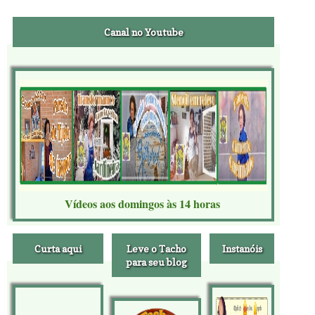
Canal no Youtube
Vídeos aos domingos às 14 horas
Curta aqui
Leve o Tacho
Instanóis
para seu blog