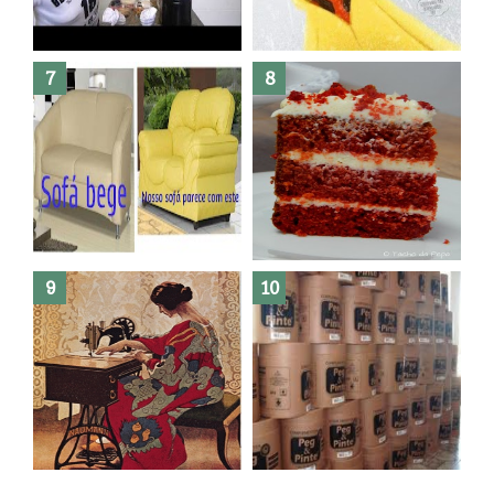
Dez bolos pra fazer antes de
morrer !
Haters, como surgiram?
Como fazer leites vegetais ?
O medo que habita em nós.
Reforma do sofá, agora é em
patchwork!
The Red Velvet !!! O Perfeito