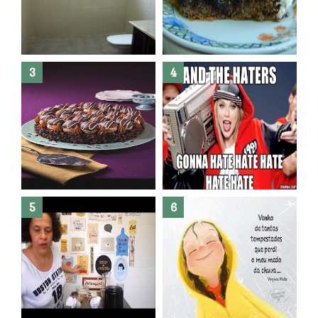
Banheiro novo por menos de
R$300,00 ?? E sem quebra
quebra ??( Editado)
Posso congelar bolo ??
Dez bolos pra fazer antes de