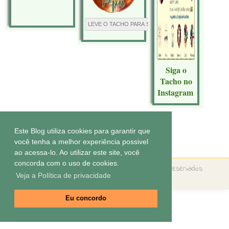
Siga o
Tacho no
Instagram
Este Blog utiliza cookies para garantir que
Tecnologia do
Blogger
.
você tenha a melhor experiência possivel
ao acessa-lo. Ao utilizar este site, você
concorda com o uso de cookies.
Copyright ©
O tacho da Pepa
Todos os direitos reservados
Veja a Política de privacidade
Tema by
Elaine Gaspareto
Eu concordo