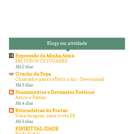
Blogs em atividade
Expressão da Minha Alma
EM TODOS OS LUGARES
Há 2 dias
O tacho da Pepa
Chamados para refletir a luz - Devocional
Há 2 dias
Pensamentos e Devaneios Poéticos
Amor e Paixão
Há 4 dias
Brincadeiras de Poetas
Uma imagem, uma trova 28
Há 5 dias
ESPIRITUAL-IDADE
Frida Kahlo