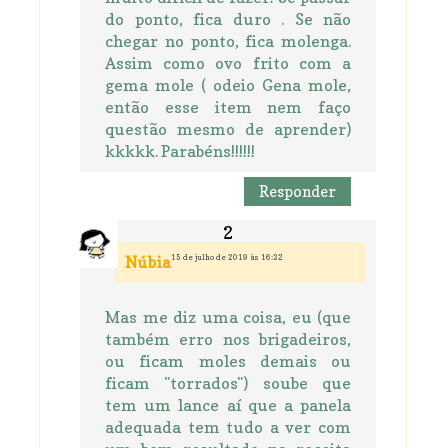
do ponto, fica duro . Se não
chegar no ponto, fica molenga.
Assim como ovo frito com a
gema mole ( odeio Gena mole,
então esse item nem faço
questão mesmo de aprender)
kkkkk. Parabéns!!!!!!
Responder
15 de julho de 2019 às 16:32
Núbia
Mas me diz uma coisa, eu (que
também erro nos brigadeiros,
ou ficam moles demais ou
ficam "torrados") soube que
tem um lance aí que a panela
adequada tem tudo a ver com