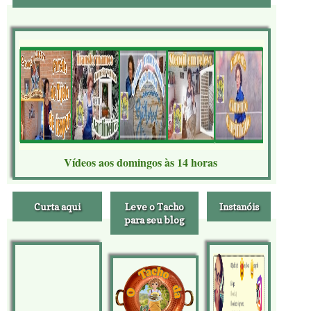
Vídeos aos domingos às 14 horas
Curta aqui
Leve o Tacho
Instanóis
para seu blog