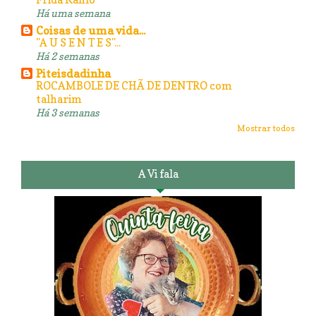
Há uma semana
Coisas de uma vida...
"A U S E N T E S"...
Há 2 semanas
Piteisdadinha
ROCAMBOLE DE CHÃ DE DENTRO com
talharim
Há 3 semanas
Mostrar todos
A Vi fala