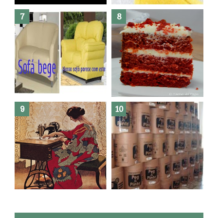
morrer !
Haters, como surgiram?
Como fazer leites vegetais ?
O medo que habita em nós.
Reforma do sofá, agora é em
patchwork!
The Red Velvet !!! O Perfeito