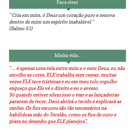
Para viver
" Cria em mim, ó Deus um coração puro e renova
dentro de mim um espiríto inabalável "
(Salmo 51)
Luminárias recicladas e o lado
O dia que aprendi a costurar.
positivo da internet.
Minha vida...
" ... é apenas uma tela entre mim e o meu Deus, eu não
escolho as cores, ELE trabalha sem cessar, muitas
vezes ELE tece tristezas e eu em meu tolo orgulho
esqueço que Ele vê o direito e eu o avesso.
Só quando estiver silencioso o tear e as lançadeiras
pararem de tecer, Deus abrirá o tecido e explicará as
razões. Os fios escuros são tão necessários na
habilidosa mão do Tecelão, como os fios de ouro e
prata no desenho que ELE planejou".