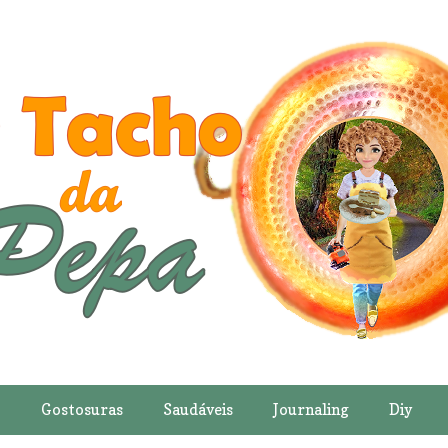
o
Gostosuras
Saudáveis
Journaling
Diy