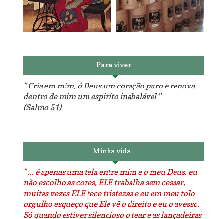
Reforma do sofá, agora é
em patchwork!
The Red Velvet !!! O Perfeito
Para viver
" Cria em mim, ó Deus um coração puro e renova
dentro de mim um espiríto inabalável "
(Salmo 51)
Luminárias recicladas e o
O dia que aprendi a costurar.
lado positivo da internet.
Minha vida...
" ... é apenas uma tela entre mim e o meu Deus, eu
não escolho as cores, ELE trabalha sem cessar,
muitas vezes ELE tece tristezas e eu em meu tolo
orgulho esqueço que Ele vê o direito e eu o avesso.
Só quando estiver silencioso o tear e as lançadeiras