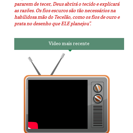
pararem de tecer, Deus abrirá o tecido e explicará
as razões. Os fios escuros são tão necessários na
habilidosa mão do Tecelão, como os fios de ouro e
prata no desenho que ELE planejou".
Vídeo mais recente