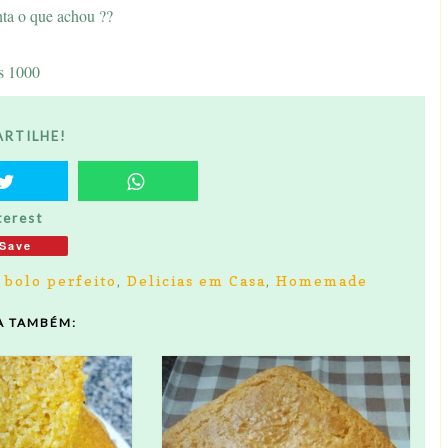
nta o que achou ??
s 1000
RTILHE!
terest
Save
 bolo perfeito
,
Delicias em Casa
,
Homemade
A TAMBÉM: