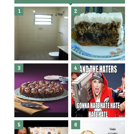
Banheiro novo por menos de
R$300,00 ?? E sem quebra
quebra ??( Editado)
Posso congelar bolo ??