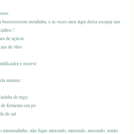
 ovos
la beeeeeeeeem moidinha, e ás vezes meu liqui deixa escapar uns
cinhos !
cara de açúcar
cara de óleo
idificador e reserve
la misture :
farinha de trigo
a de fermento em pó
da de sal
udo misturadinho, não fique mexendo, mexendo, mexendo, senão