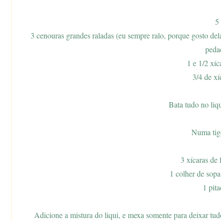
5
3 cenouras grandes raladas (eu sempre ralo, porque gosto de
peda
1 e 1/2 xí
3/4 de xí
Bata tudo no liqu
Numa tige
3 xícaras de 
1 colher de sop
1 pita
Adicione a mistura do liqui, e mexa somente para deixar t