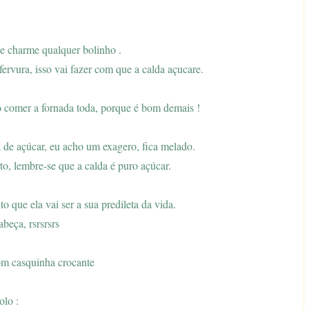
e charme qualquer bolinho .
fervura, isso vai fazer com que a calda açucare.
ão comer a fornada toda, porque é bom demais !
a de açúcar, eu acho um exagero, fica melado.
to, lembre-se que a calda é puro açúcar.
o que ela vai ser a sua predileta da vida.
abeça, rsrsrsrs
om casquinha crocante
olo :