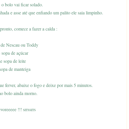
 o bolo vai ficar solado.
hada e asse até que enfiando um palito ele saia limpinho.
pronto, comece a fazer a calda :
a de Nescau ou Toddy
e sopa de açúcar
e sopa de leite
 sopa de manteiga
ue ferver, abaixe o fogo e deixe por mais 5 minutos.
no bolo ainda morno.
voreeeee !!! srrssrrs