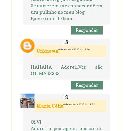
Se quiserem me conhecer dêem
um pulinho no meu blog.
Bjus e tudo de bom.
Responder
6 de maio de 2016 às 12:36
Unknown
HAHAHA Adorei...Vcs são
OTIMASSSSS
Responder
6 de maio de 2016 às 21:35
Maria Célia
Oi Vi
Adorei a postagem, apesar do