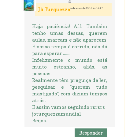
5 de maio de 2016 às 12:27
Jô Turquezza
Haja paciência! Aff! Também
tenho umas dessas, querem
aulas, marcam e não aparecem.
E nosso tempo é corrido, não dá
para esperar .......
Infelizmente o mundo está
muito estranho, aliás, as
pessoas.
Realmente têm preguiça de ler,
pesquisar e "querem tudo
mastigado", com diziam tempos
atrás.
E assim vamos seguindo rsrsrs
joturquezzamundial
Beijos.
Responder