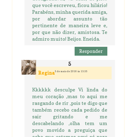
que você escreveu, ficou hilário!
Parabéns, minha querida amiga,
por abordar assunto tão
pertinente de maneira leve e,
por que não dizer, amistosa. Te
admiro muito! Beijos. Eneida.
Responder
5 de maio de 2016 às 13:35
Regina
Kkkkkk desculpe Vi linda do
meu coração ,mas to aqui me
rasgando de rir ,pois te digo que
também recebo cada pedido de
sair gritando e me
descabelando ,olha tem um
povo movido a preguiça que
acha que estamos aqui só para