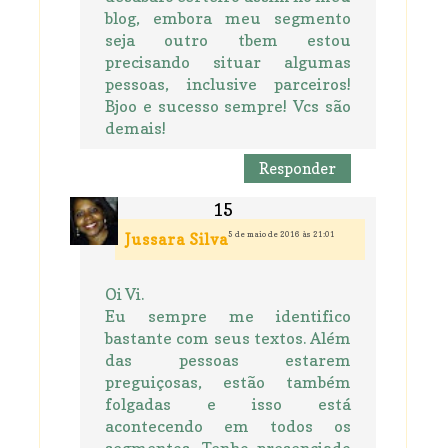
blog, embora meu segmento
seja outro tbem estou
precisando situar algumas
pessoas, inclusive parceiros!
Bjoo e sucesso sempre! Vcs são
demais!
Responder
5 de maio de 2016 às 21:01
Jussara Silva
Oi Vi.
Eu sempre me identifico
bastante com seus textos. Além
das pessoas estarem
preguiçosas, estão também
folgadas e isso está
acontecendo em todos os
segmentos. Tenho presenciado