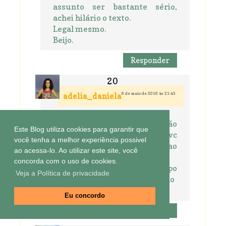
assunto ser bastante sério,
achei hilário o texto.
Legal mesmo.
Beijo.
Responder
6 de maio de 2016 às 21:43
adelia_daniela
pra mim é o ó quando não se dão
Este Blog utiliza cookies para garantir que
ao trabalho de ler o que vc
você tenha a melhor experiência possivel
escreveu!nem me dou ao
ao acessa-lo. Ao utilizar este site, você
trabalho de responder!!!
concorda com o uso de cookies.
http://adeliadanielablog.blogspo
Veja a Política de privacidade
t.com.br/2016/05/apresentacao
-dia-das-maes-2015.html
Eu concordo
Responder