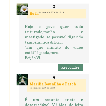
5 de maio de 2016 às 13:19
Beth
Hoje o povo quer tudo
triturado,moído e
mastigado...se possível digerido
também...fica difícil...
"Em que minuto do vídeo
está?",é piada,rsrs.
Beijão Vi.
Responder
Marilia Baunilha e Patch
5 de maio de 2016 às 13:23
É um assunto triste e
desagradável, Vi! Mas, do jeito