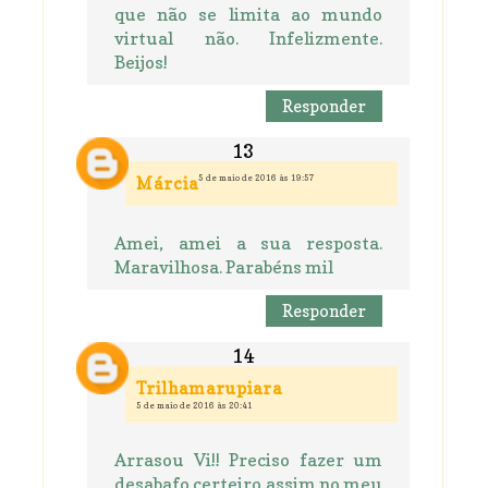
que não se limita ao mundo
virtual não. Infelizmente.
Beijos!
Responder
5 de maio de 2016 às 19:57
Márcia
Amei, amei a sua resposta.
Maravilhosa. Parabéns mil
Responder
Trilhamarupiara
5 de maio de 2016 às 20:41
Arrasou Vi!! Preciso fazer um
desabafo certeiro assim no meu