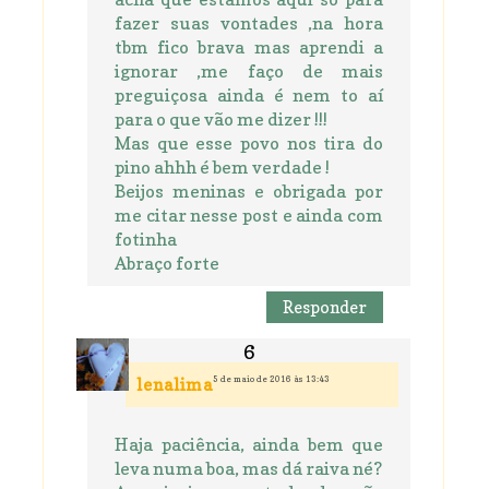
fazer suas vontades ,na hora
tbm fico brava mas aprendi a
ignorar ,me faço de mais
preguiçosa ainda é nem to aí
para o que vão me dizer !!!
Mas que esse povo nos tira do
pino ahhh é bem verdade !
Beijos meninas e obrigada por
me citar nesse post e ainda com
fotinha
Abraço forte
Responder
5 de maio de 2016 às 13:43
lenalima
Haja paciência, ainda bem que
leva numa boa, mas dá raiva né?