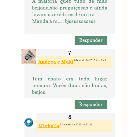
A maioria quer tudo de mão
beijada,são preguiçosas e ainda
levam os créditos de outra.
Manda a m....... bjsssssssssss
Responder
5 de maio de 2016 às 13:43
Andrea e Maki
Tem chato em todo lugar
mesmo. Vocês duas são lindas,
beijos.
Responder
5 de maio de 2016 às 13:45
Michelle