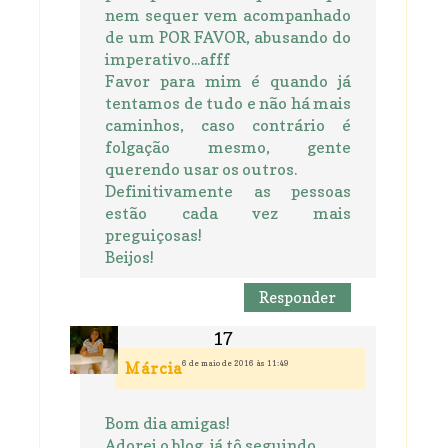
nem sequer vem acompanhado
de um POR FAVOR, abusando do
imperativo...afff
Favor para mim é quando já
tentamos de tudo e não há mais
caminhos, caso contrário é
folgação mesmo, gente
querendo usar os outros.
Definitivamente as pessoas
estão cada vez mais
preguiçosas!
Beijos!
Responder
6 de maio de 2016 às 11:49
Márcia
Bom dia amigas!
Adorei o blog, já tô seguindo.