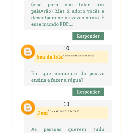
(isso para não falar um
palavrão). Mas ó, adoro vocês e
desculpem se as vezes sumo. É
esse mundo FDP.....
Responder
5 de maio de 2016 às 18:29
bau da lola
Em que momento do postvc
ensina a fazer a régua?
Responder
5 de maio de 2016 às 19:10
Dani
As pessoas querem tudo