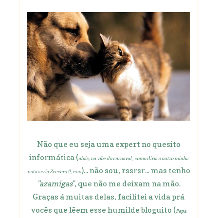
Não que eu seja uma expert no quesito
informática (
aliás, na vibe do carnaval , como diria o outro minha
)... não sou, rssrsr... mas tenho
nota seria Zeeeero !!, rsrs
"azamigas
", que não me deixam na mão.
Graças á muitas delas, facilitei a vida prá
vocês que lêem esse humilde bloguito (
Pepa