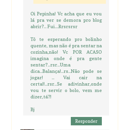
Oi Pepinha! Vc acha que eu vou
lá pra ver se demora pro blog
abrir?... Fui....Rrsrsrsr
Tô te esperando pro bolinho
quente, mas não é pra sentar na
cozinha,não! Vc POR ACASO
imagina onde é pra gente
sentar?...rsr...Uma
dica...Balança!...rs...Não pode se
jogar! ... Vai cair na
certa!!...rsr...Se adivinhar,onde
vou te servir o bolo, vem me
dizer,tá?!
Bj
Responder