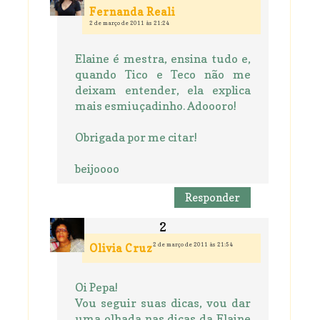
Fernanda Reali
2 de março de 2011 às 21:24
Elaine é mestra, ensina tudo e,
quando Tico e Teco não me
deixam entender, ela explica
mais esmiuçadinho. Adoooro!
Obrigada por me citar!
beijoooo
Responder
2 de março de 2011 às 21:54
Olivia Cruz
Oi Pepa!
Vou seguir suas dicas, vou dar
uma olhada nas dicas da Elaine