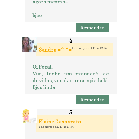
agora mesmo...
bjao
Responder
2 de março de 2011 às 22:04
Sandra =^.^=
Oi Pepa!!!
Vixi, tenho um mundarél de
dúvidas, vou dar uma ispiada lá.
Bjos linda.
Responder
Elaine Gaspareto
2 de março de 2011 às 22:34