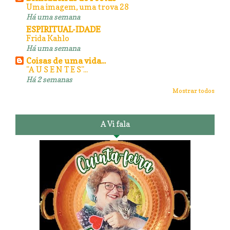
Uma imagem, uma trova 28
Há uma semana
ESPIRITUAL-IDADE
Frida Kahlo
Há uma semana
Coisas de uma vida...
"A U S E N T E S"...
Há 2 semanas
Mostrar todos
A Vi fala