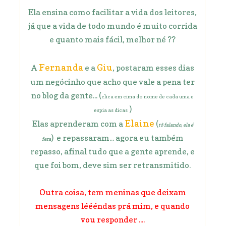
Ela ensina como facilitar a vida dos leitores,
já que a vida de todo mundo é muito corrida
e quanto mais fácil, melhor né ??
Fernanda
Giu
A
e a
, postaram esses dias
um negócinho que acho que vale a pena ter
no blog da gente... (
clica em cima do nome de cada uma e
)
espia as dicas
Elaine
Elas aprenderam com a
(
tô falando, ela é
) e repassaram... agora eu também
fera
repasso, afinal tudo que a gente aprende, e
que foi bom, deve sim ser retransmitido.
Outra coisa, tem meninas que deixam
mensagens léééndas prá mim, e quando
vou responder ....