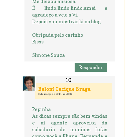
Me deixou ansiosa.
É lindo,lindo,lindo,amei e
agradeço a vc,e a Vi.
Depois vou mostrar lá no blog...
Obrigada pelo carinho
Bjsss
Simone Souza
Responder
Beloní Cacique Braga
3 de março de 2011 às 08:33
Pepinha
As dicas sempre são bem vindas
e aí agente aproveita da
sabedoria de meninas fofas
como você a Eliane, Fernanda e