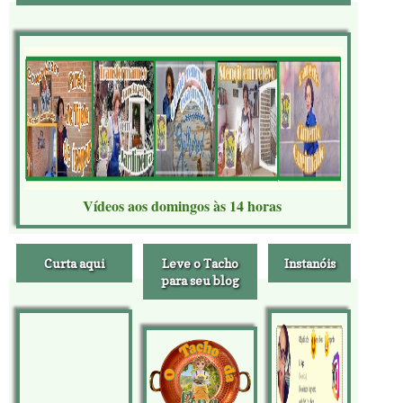
Vídeos aos domingos às 14 horas
Curta aqui
Leve o Tacho
Instanóis
para seu blog