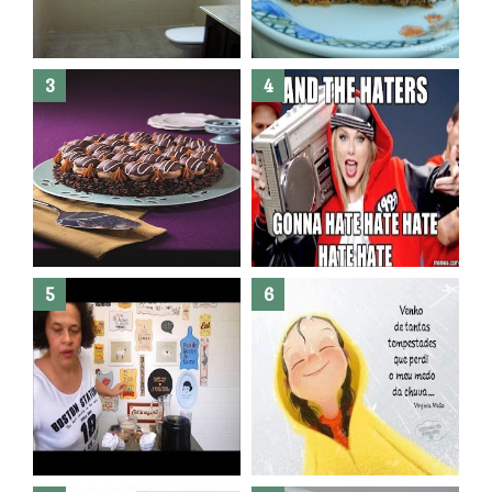
Banheiro novo por menos de
R$300,00 ?? E sem quebra
quebra ??( Editado)
Posso congelar bolo ??
Dez bolos pra fazer antes de
morrer !
Haters, como surgiram?