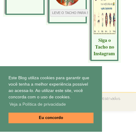
Siga o
Tacho no
Instagram
Este Blog utiliza cookies para garantir que
Tecnologia do
Blogger
.
você tenha a melhor experiência possivel
ao acessa-lo. Ao utilizar este site, você
concorda com o uso de cookies.
Copyright ©
O tacho da Pepa
Todos os direitos reservados
Veja a Política de privacidade
Tema by
Elaine Gaspareto
Eu concordo