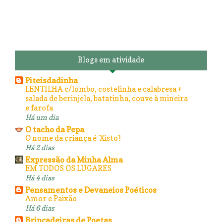
Blogs em atividade
Piteisdadinha
LENTILHA c/lombo, costelinha e calabresa +
salada de berinjela, batatinha, couve à mineira
e farofa
Há um dia
O tacho da Pepa
O nome da criança é 'Xisto'!
Há 2 dias
Expressão da Minha Alma
EM TODOS OS LUGARES
Há 4 dias
Pensamentos e Devaneios Poéticos
Amor e Paixão
Há 6 dias
Brincadeiras de Poetas