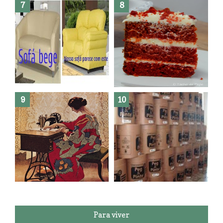
Como fazer leites vegetais ?
O medo que habita em nós.
Reforma do sofá, agora é em
patchwork!
The Red Velvet !!! O Perfeito
Para viver