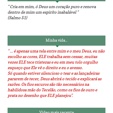
" Cria em mim, ó Deus um coração puro e renova
dentro de mim um espiríto inabalável "
(Salmo 51)
Luminárias recicladas e o lado
O dia que aprendi a costurar.
positivo da internet.
Minha vida...
" ... é apenas uma tela entre mim e o meu Deus, eu não
escolho as cores, ELE trabalha sem cessar, muitas
vezes ELE tece tristezas e eu em meu tolo orgulho
esqueço que Ele vê o direito e eu o avesso.
Só quando estiver silencioso o tear e as lançadeiras
pararem de tecer, Deus abrirá o tecido e explicará as
razões. Os fios escuros são tão necessários na
habilidosa mão do Tecelão, como os fios de ouro e
prata no desenho que ELE planejou".
Vídeo mais recente