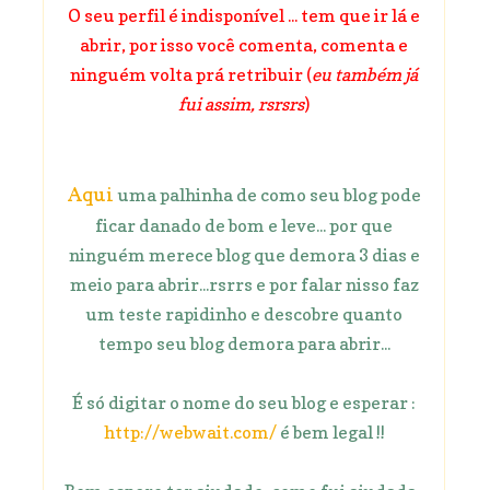
O seu perfil é indisponível ... tem que ir lá e
abrir, por isso você comenta, comenta e
ninguém volta prá retribuir (
eu também já
fui assim, rsrsrs
)
Aqui
uma palhinha de como seu blog pode
ficar danado de bom e leve... por que
ninguém merece blog que demora 3 dias e
meio para abrir...rsrrs e por falar nisso faz
um teste rapidinho e descobre quanto
tempo seu blog demora para abrir...
É só digitar o nome do seu blog e esperar :
http://webwait.com/
é bem legal !!