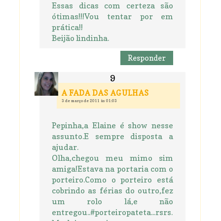
Essas dicas com certeza são
ótimas!!!Vou tentar por em
prática!!
Beijão lindinha.
Responder
A FADA DAS AGULHAS
3 de março de 2011 às 01:03
Pepinha,a Elaine é show nesse
assunto.E sempre disposta a
ajudar.
Olha,chegou meu mimo sim
amiga!Estava na portaria com o
porteiro.Como o porteiro está
cobrindo as férias do outro,fez
um rolo lá,e não
entregou..#porteiropateta...rsrs.