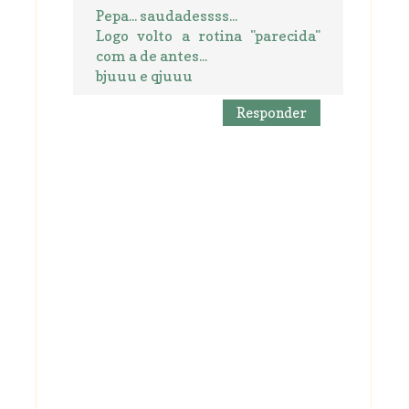
Pepa... saudadessss...
Logo volto a rotina "parecida"
com a de antes...
bjuuu e qjuuu
Responder