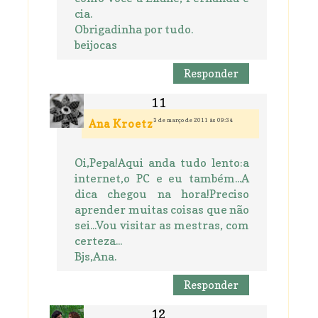
cia.
Obrigadinha por tudo.
beijocas
Responder
3 de março de 2011 às 09:34
Ana Kroetz
Oi,Pepa!Aqui anda tudo lento:a
internet,o PC e eu também...A
dica chegou na hora!Preciso
aprender muitas coisas que não
sei...Vou visitar as mestras, com
certeza...
Bjs,Ana.
Responder