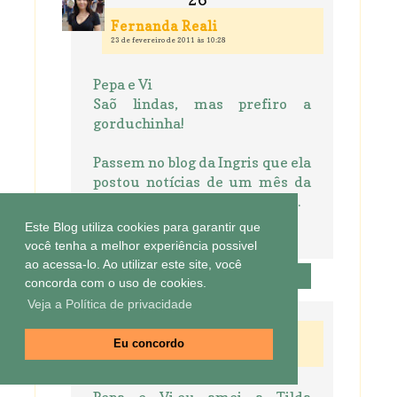
Fernanda Reali
23 de fevereiro de 2011 às 10:28
Pepa e Vi
Saõ lindas, mas prefiro a
gorduchinha!
Passem no blog da Ingris que ela
postou notícias de um mês da
enchente (A Ingrid quer Falar).
Este Blog utiliza cookies para garantir que
um beijo, meninas
você tenha a melhor experiência possivel
ao acessa-lo. Ao utilizar este site, você
Responder
concorda com o uso de cookies.
Veja a Política de privacidade
A FADA DAS AGULHAS
Eu concordo
24 de fevereiro de 2011 às 03:09