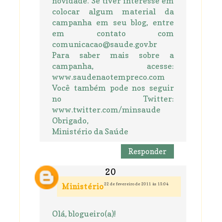
novidade. Se tiver interesse em
colocar algum material da
campanha em seu blog, entre
em contato com
comunicacao@saude.gov.br
Para saber mais sobre a
campanha, acesse:
www.saudenaotempreco.com
Você também pode nos seguir
no Twitter:
www.twitter.com/minsaude
Obrigado,
Ministério da Saúde
Responder
22 de fevereiro de 2011 às 15:04
Ministério
Olá, blogueiro(a)!