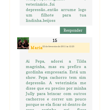
veterinário...foi
depressão...então arrume logo
um filhote para tua
lindinha..beijoss
Responder
22 de fevereiro de 2011 às 12:25
Maria
Ai Pepa, adorei a Tilda
magrinha, mas eu prefiro a
gordinha empresaria. Está um
show. Pepa cachorro tem sim
depressão. A veterinária me
disse que eu preciso por minha
Jully para brincar com outros
cachorros e correr um pouco
porque se ela ficar só dentro de
casa sozinha vai ficar