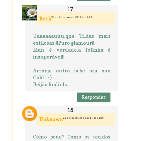
22 de fevereiro de 2011 às 14:21
Beth
Uaaaaaauuu,que Tildas mais
estilosas!!!Puro glamour!!!
Mais é verdade,a fofinha é
insuperável!!
Arranja outro bebê pra sua
Gold... : )
Beijão lindinha.
Responder
22 de fevereiro de 2011 às 14:36
Unknown
Como pode? Como os tecidos