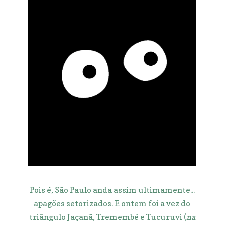
Pois é, São Paulo anda assim ultimamente...
apagões setorizados. E ontem foi a vez do
triângulo Jaçanã, Tremembé e Tucuruvi (
na