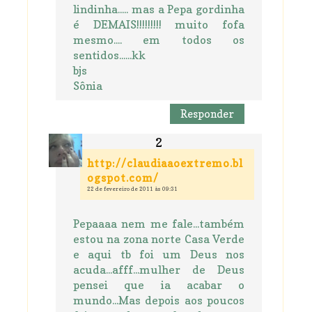
lindinha..... mas a Pepa gordinha
é DEMAIS!!!!!!!!! muito fofa
mesmo.... em todos os
sentidos......kk
bjs
Sônia
Responder
http://claudiaaoextremo.bl
ogspot.com/
22 de fevereiro de 2011 às 09:31
Pepaaaa nem me fale...também
estou na zona norte Casa Verde
e aqui tb foi um Deus nos
acuda...afff...mulher de Deus
pensei que ia acabar o
mundo...Mas depois aos poucos