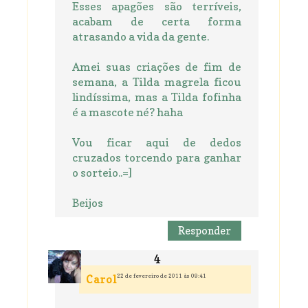
Esses apagões são terríveis,
acabam de certa forma
atrasando a vida da gente.
Amei suas criações de fim de
semana, a Tilda magrela ficou
lindíssima, mas a Tilda fofinha
é a mascote né? haha
Vou ficar aqui de dedos
cruzados torcendo para ganhar
o sorteio..=]
Beijos
Responder
22 de fevereiro de 2011 às 09:41
Carol