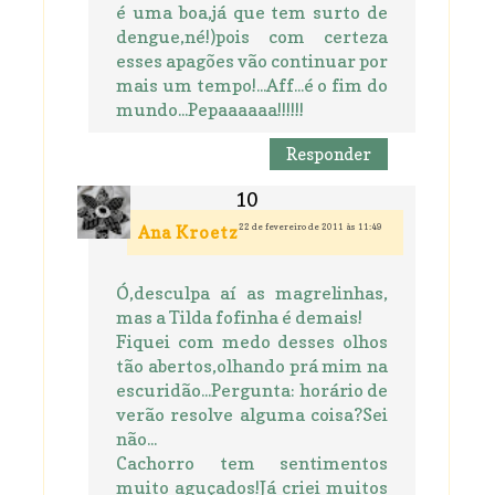
é uma boa,já que tem surto de
dengue,né!)pois com certeza
esses apagões vão continuar por
mais um tempo!...Aff...é o fim do
mundo...Pepaaaaaa!!!!!!
Responder
22 de fevereiro de 2011 às 11:49
Ana Kroetz
Ó,desculpa aí as magrelinhas,
mas a Tilda fofinha é demais!
Fiquei com medo desses olhos
tão abertos,olhando prá mim na
escuridão...Pergunta: horário de
verão resolve alguma coisa?Sei
não...
Cachorro tem sentimentos
muito aguçados!Já criei muitos