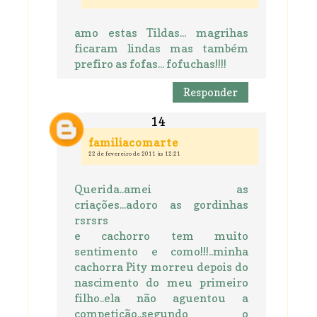
amo estas Tildas... magrihas
ficaram lindas mas também
prefiro as fofas... fofuchas!!!!
Responder
familiacomarte
22 de fevereiro de 2011 às 12:21
Querida..amei as
criações...adoro as gordinhas
rsrsrs
e cachorro tem muito
sentimento e como!!!..minha
cachorra Pity morreu depois do
nascimento do meu primeiro
filho..ela não aguentou a
competição..segundo o