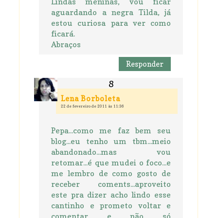
Lindas meninas, vou ficar
aguardando a negra Tilda, já
estou curiosa para ver como
ficará.
Abraços
Responder
Lena Borboleta
22 de fevereiro de 2011 às 11:36
Pepa...como me faz bem seu
blog...eu tenho um tbm...meio
abandonado...mas vou
retomar...é que mudei o foco...e
me lembro de como gosto de
receber coments...aproveito
este pra dizer acho lindo esse
cantinho e prometo voltar e
comentar e não só