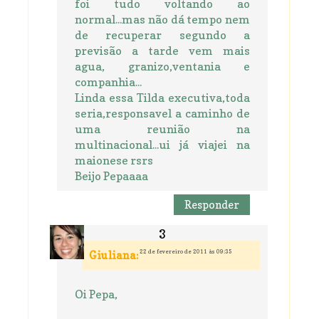
foi tudo voltando ao
normal...mas não dá tempo nem
de recuperar segundo a
previsão a tarde vem mais
agua, granizo,ventania e
companhia...
Linda essa Tilda executiva,toda
seria,responsavel a caminho de
uma reunião na
multinacional...ui já viajei na
maionese rsrs
Beijo Pepaaaa
Responder
22 de fevereiro de 2011 às 09:35
Giuliana:
Oi Pepa,