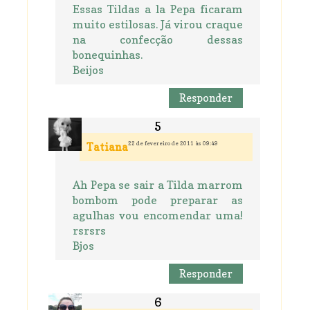
Essas Tildas a la Pepa ficaram
muito estilosas. Já virou craque
na confecção dessas
bonequinhas.
Beijos
Responder
22 de fevereiro de 2011 às 09:49
Tatiana
Ah Pepa se sair a Tilda marrom
bombom pode preparar as
agulhas vou encomendar uma!
rsrsrs
Bjos
Responder