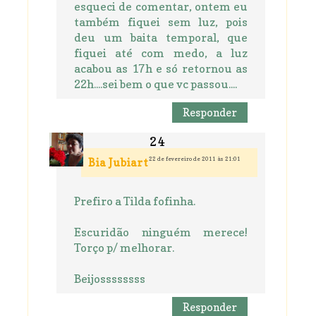
esqueci de comentar, ontem eu
também fiquei sem luz, pois
deu um baita temporal, que
fiquei até com medo, a luz
acabou as 17h e só retornou as
22h....sei bem o que vc passou....
Responder
22 de fevereiro de 2011 às 21:01
Bia Jubiart
Prefiro a Tilda fofinha.
Escuridão ninguém merece!
Torço p/ melhorar.
Beijossssssss
Responder