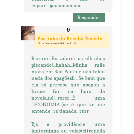
espiar...bjooooooooooo
Responder
Paulinha do Brechó Recicle
22 de fevereiro de 2011 às 11:43
Rsrsrsr...Eu adorei os olhinhos
piscando!...hahah...Minha mãe
mora em São Paulo e não falou
nada dos apagões!!!...Se bem que
ela só percebe que apagou a
luz,se for na hora da
novela,né!...rsrsr...É uma
"ECONOMIA"(se é que vc me
entende...rs)danada...rrsr
Bjs e providêncie uma
lanterninha ou velas(citronella