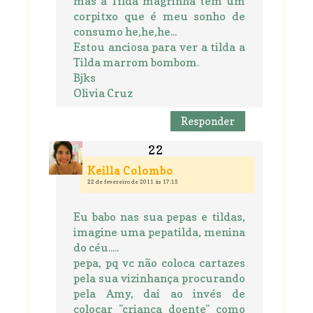
mas a Tilda magrinha tem um
corpitxo que é meu sonho de
consumo he,he,he...
Estou anciosa para ver a tilda a
Tilda marrom bombom.
Bjks
Olivia Cruz
Responder
Keilla Colombo
22 de fevereiro de 2011 às 17:15
Eu babo nas sua pepas e tildas,
imagine uma pepatilda, menina
do céu.....
pepa, pq vc não coloca cartazes
pela sua vizinhança procurando
pela Amy, dai ao invés de
colocar "criança doente" como