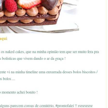
aqui
 os naked cakes, que na minha opinião tem que ser muito fera pra
as bolísticas que vivem dando o ar da graça !
pente vi na minha timeline uma enxurrada desses bolos biscoitos /
s bolos ...
o momento achei bonito !
uns parecem coroas de cemitério, #prontofalei !! rsrsrsrsrsr