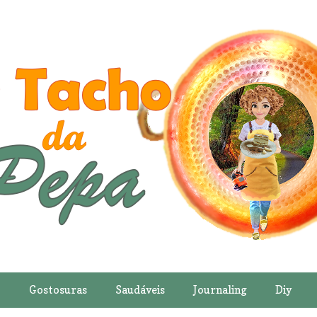
o
Gostosuras
Saudáveis
Journaling
Diy