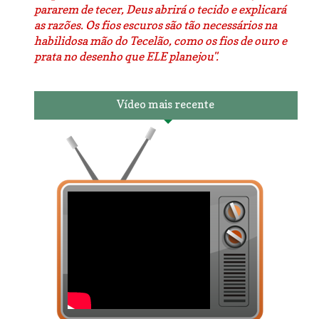
pararem de tecer, Deus abrirá o tecido e explicará
as razões. Os fios escuros são tão necessários na
habilidosa mão do Tecelão, como os fios de ouro e
prata no desenho que ELE planejou".
Vídeo mais recente