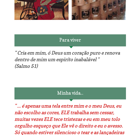
Reforma do sofá, agora é
em patchwork!
The Red Velvet !!! O Perfeito
Para viver
" Cria em mim, ó Deus um coração puro e renova
dentro de mim um espiríto inabalável "
(Salmo 51)
Luminárias recicladas e o
O dia que aprendi a costurar.
lado positivo da internet.
Minha vida...
" ... é apenas uma tela entre mim e o meu Deus, eu
não escolho as cores, ELE trabalha sem cessar,
muitas vezes ELE tece tristezas e eu em meu tolo
orgulho esqueço que Ele vê o direito e eu o avesso.
Só quando estiver silencioso o tear e as lançadeiras