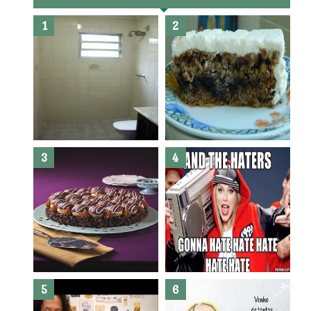
Banheiro novo por menos de
R$300,00 ?? E sem quebra
quebra ??( Editado)
Posso congelar bolo ??