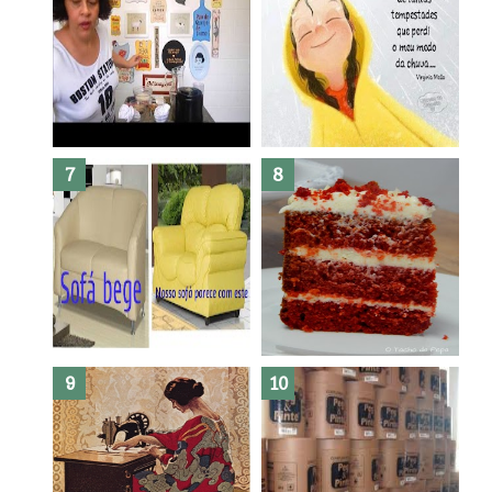
Dez bolos pra fazer antes de
morrer !
Haters, como surgiram?
Como fazer leites vegetais ?
O medo que habita em nós.