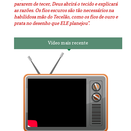
pararem de tecer, Deus abrirá o tecido e explicará
as razões. Os fios escuros são tão necessários na
habilidosa mão do Tecelão, como os fios de ouro e
prata no desenho que ELE planejou".
Vídeo mais recente