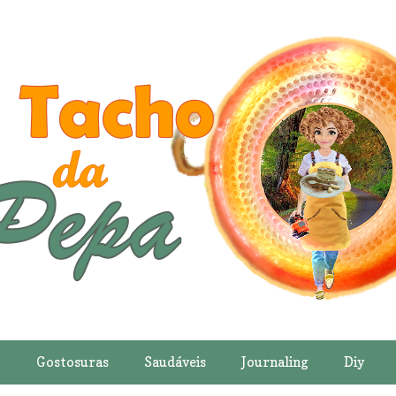
o
Gostosuras
Saudáveis
Journaling
Diy