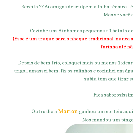
Receita ?? Ai amigos desculpem a falha técnica... 
Mas se você 
Cozinhe uns 8 inhames pequenos + 1 batata do
(Esse é um truque para o nhoque tradicional, nunca a
farinha até não
Depois de bem frio, coloquei mais ou menos 1 xícar
trigo... amassei bem, fiz os rolinhos e cozinhei em 
subiu tem que tirar 
Fica saborosíssím
Marion
Outro dia a
ganhou um sorteio aqui 
Nos mandou um pingen