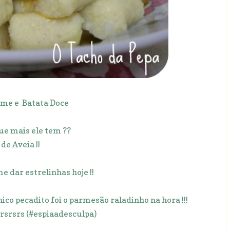
me e Batata Doce
que mais ele tem ??
de Aveia !!
e dar estrelinhas hoje !!
nico pecadito foi o parmesão raladinho na hora !!!
rrsrsrs (#espiaadesculpa)