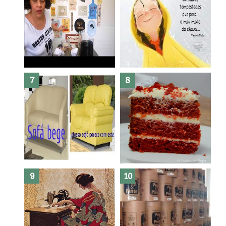
Dez bolos pra fazer antes de
morrer !
Haters, como surgiram?
Como fazer leites vegetais ?
O medo que habita em nós.