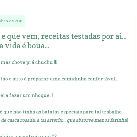
ubro de 2011
 que vem, receitas testadas por ai...
a vida é boua...
mas chove prá chuchu !!!
tão o jeito é preparar uma comidinha confortável...
l era fazer um nhoque !!
, é que não tinha as batatas especiais para tal trabalho
e casca rosada, a tal asterix... que absorve menos farinha
)
adeira encontrei o que ??