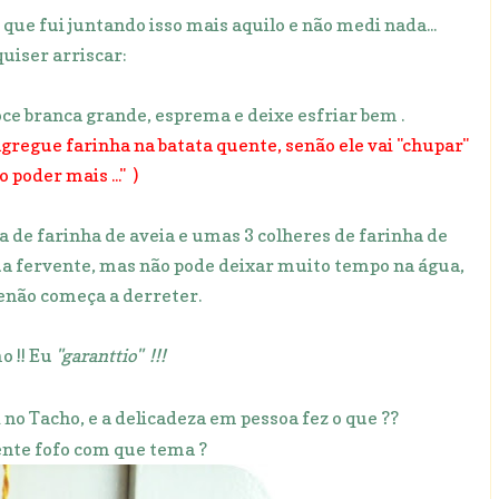
é que fui juntando isso mais aquilo e não medi nada...
quiser arriscar:
ce branca grande, esprema e deixe esfriar bem .
gregue farinha na batata quente, senão ele vai "chupar"
 poder mais ..." )
a de farinha de aveia e umas 3 colheres de farinha de
água fervente, mas não pode deixar muito tempo na água,
senão começa a derreter.
o !! Eu
"garanttio" !!!
no Tacho, e a delicadeza em pessoa fez o que ??
te fofo com que tema ?