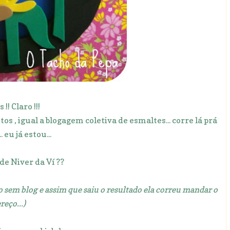
 !! Claro !!!
s , igual a blogagem coletiva de esmaltes... corre lá prá
. eu já estou...
 de Niver da Ví ??
sem blog e assim que saiu o resultado ela correu mandar o
reço...)