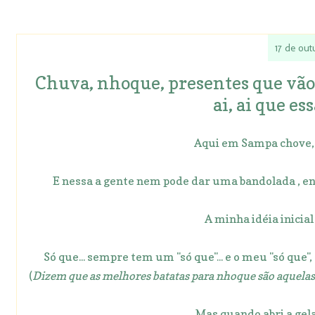
17 de out
Chuva, nhoque, presentes que vão e
ai, ai que ess
Aqui em Sampa chove, 
E nessa a gente nem pode dar uma bandolada , en
A minha idéia inicia
Só que... sempre tem um "só que"... e o meu "só que"
(
Dizem que as melhores batatas para nhoque são aquelas d
Mas quando abri a gel