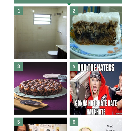
Banheiro novo por menos de
R$300,00 ?? E sem quebra
quebra ??( Editado)
Posso congelar bolo ??