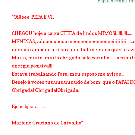
Espia o email fof
"Oiêeee PEPA E VI,
CHEGOU hoje a caixa CHEIA de lindos MIMOS!!!!!!!!!!.....
MENINAS, adoooooooooreeeeeeeeeeeeeeeeii
iiiiiii.
demais também, a xícara,que toda semana quero fazer 
Muito, muito, muito obrigada pelo carinho........acredi
energia positiva!!!!
Estava trabalhando fora, meu esposo me avisou....
Desejo à voces tuuuuuuuuudo de bom, que o PAPAI DO 
Obrigada! Obrigada!Obrigada!
Bjcas,bjcas..........
Marlene Graciano de Carvalho"