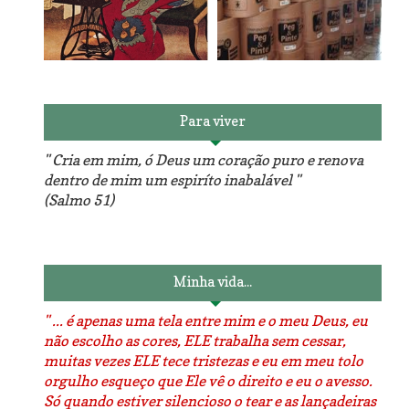
Reforma do sofá, agora é
em patchwork!
The Red Velvet !!! O Perfeito
Para viver
" Cria em mim, ó Deus um coração puro e renova
dentro de mim um espiríto inabalável "
(Salmo 51)
Luminárias recicladas e o
O dia que aprendi a costurar.
lado positivo da internet.
Minha vida...
" ... é apenas uma tela entre mim e o meu Deus, eu
não escolho as cores, ELE trabalha sem cessar,
muitas vezes ELE tece tristezas e eu em meu tolo
orgulho esqueço que Ele vê o direito e eu o avesso.
Só quando estiver silencioso o tear e as lançadeiras