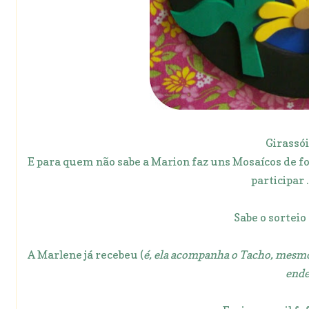
Girassóis
E para quem não sabe a Marion faz uns Mosaícos de foto
participar ..
Sabe o sorteio
A Marlene já recebeu (
é, ela acompanha o Tacho, mesmo 
ende