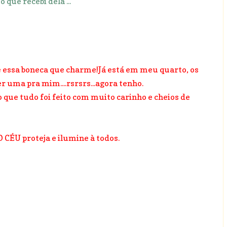
o que recebi dela ...
......e essa boneca que charme!Já está em meu quarto, os
uma pra mim....rsrsrs...agora tenho.
to que tudo foi feito com muito carinho e cheios de
CÉU proteja e ilumine à todos.