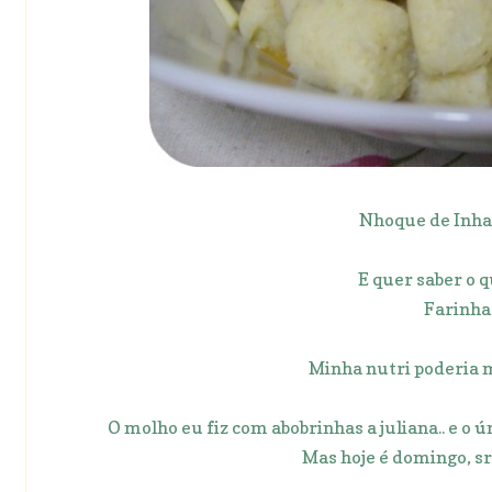
Nhoque de Inha
E quer saber o 
Farinha 
Minha nutri poderia m
O molho eu fiz com abobrinhas a juliana.. e o ú
Mas hoje é domingo, s