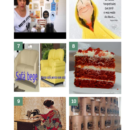
Dez bolos pra fazer antes de
morrer !
Haters, como surgiram?
Como fazer leites vegetais ?
O medo que habita em nós.