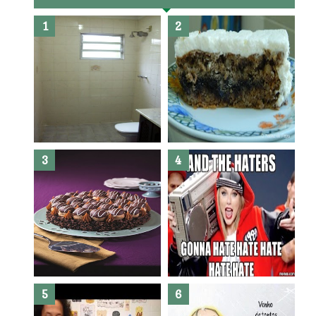
Banheiro novo por menos de
R$300,00 ?? E sem quebra
quebra ??( Editado)
Posso congelar bolo ??