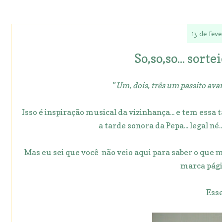
13 de feve
So,so,so... sort
" Um, dois, três um passito avan
Isso é inspiração musical da vizinhança... e tem essa
a tarde sonora da Pepa... legal né
Mas eu sei que você não veio aqui para saber o que
marca pági
Esse