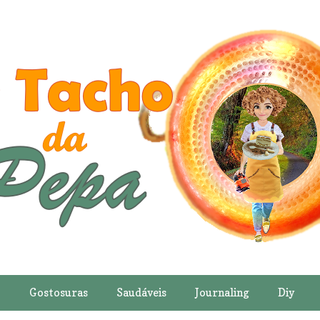
o
Gostosuras
Saudáveis
Journaling
Diy