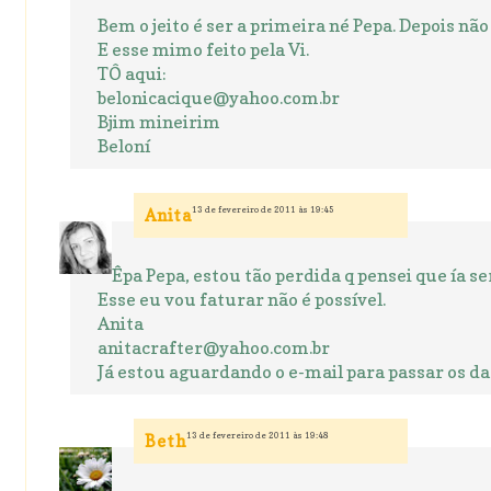
Bem o jeito é ser a primeira né Pepa. Depois nã
E esse mimo feito pela Vi.
TÔ aqui:
belonicacique@yahoo.com.br
Bjim mineirim
Beloní
13 de fevereiro de 2011 às 19:45
Anita
Êpa Pepa, estou tão perdida q pensei que ía se
Esse eu vou faturar não é possível.
Anita
anitacrafter@yahoo.com.br
Já estou aguardando o e-mail para passar os da
13 de fevereiro de 2011 às 19:48
Beth