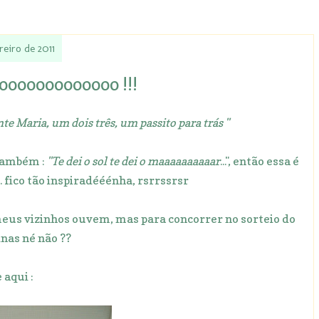
reiro de 2011
eiooooooooooooo !!!
te Maria, um dois três, um passito para trás "
 também :
"Te dei o sol te dei o maaaaaaaaaar
...", então essa é
... fico tão inspiradééénha, rsrrssrsr
 meus vizinhos ouvem, mas para concorrer no sorteio do
nas né não ??
 aqui :