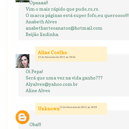
Opaaaa!!
Vim o mais rápido que pude,rs,rs.
O marca páginas está super fofo,eu queroooo!!!
Anabeth Alves
anabethartesanatos@hotmail.com
Beijão lindinha.
Aline Coelho
13 de fevereiro de 2011 às 19:54
Oi Pepa!
Será que uma vez na vida ganho???
Alyalves@yahoo.com.br
Aline Alves
13 de fevereiro de 2011 às 19:55
Unknown
Oba!!!