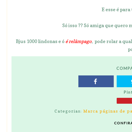
E esse é para
Só isso ?? Só amiga que quero 
Bjus 1000 lindonas e ó
é relâmpago
, pode rolar a qu
po
COMPA
Pin
Categorias:
Marca páginas de p
CONFIR