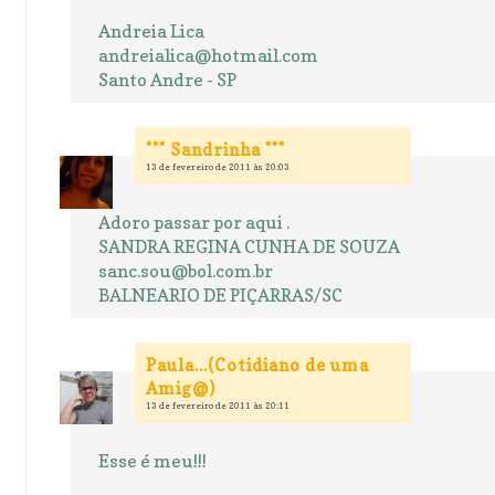
Andreia Lica
andreialica@hotmail.com
Santo Andre - SP
*** Sandrinha ***
13 de fevereiro de 2011 às 20:03
Adoro passar por aqui .
SANDRA REGINA CUNHA DE SOUZA
sanc.sou@bol.com.br
BALNEARIO DE PIÇARRAS/SC
Paula...(Cotidiano de uma
Amig@)
13 de fevereiro de 2011 às 20:11
Esse é meu!!!