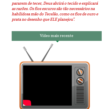
pararem de tecer, Deus abrirá o tecido e explicará
as razões. Os fios escuros são tão necessários na
habilidosa mão do Tecelão, como os fios de ouro e
prata no desenho que ELE planejou".
Vídeo mais recente