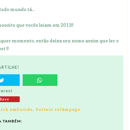
 todo mundo tá...
moooito que vocês leiam em 2011!!
alquer momento, então deixa seu nome assim que ler o
st !!
RTILHE!
terest
Save
atch embutido
,
Sorteio relâmpago
A TAMBÉM: