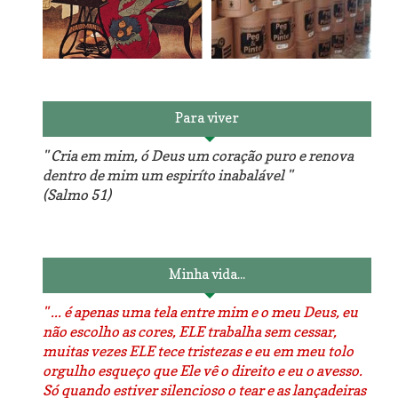
Reforma do sofá, agora é
em patchwork!
The Red Velvet !!! O Perfeito
Para viver
" Cria em mim, ó Deus um coração puro e renova
dentro de mim um espiríto inabalável "
(Salmo 51)
Luminárias recicladas e o
O dia que aprendi a costurar.
lado positivo da internet.
Minha vida...
" ... é apenas uma tela entre mim e o meu Deus, eu
não escolho as cores, ELE trabalha sem cessar,
muitas vezes ELE tece tristezas e eu em meu tolo
orgulho esqueço que Ele vê o direito e eu o avesso.
Só quando estiver silencioso o tear e as lançadeiras