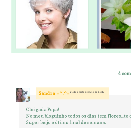
4 com
21 de agosto de 2010 às 15:20
Sandra =^.^=
Obrigada Pepa!
No meu bloguinho todos os dias tem flores...te o
Super beijo e ótimo final de semana.