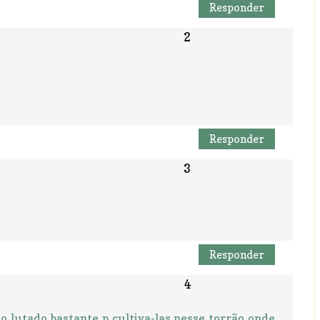
Responder
Responder
Responder
o lutado bastante p cultiva-las nesse torrão onde