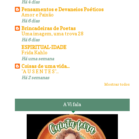
Há 4 dias
Pensamentos e Devaneios Poéticos
Amor e Paixão
Há 6 dias
Brincadeiras de Poetas
Uma imagem, uma trova 28
Há 6 dias
ESPIRITUAL-IDADE
Frida Kahlo
Há uma semana
Coisas de uma vida...
"A U S E N T E S"...
Há 2 semanas
Mostrar todos
A Vi fala