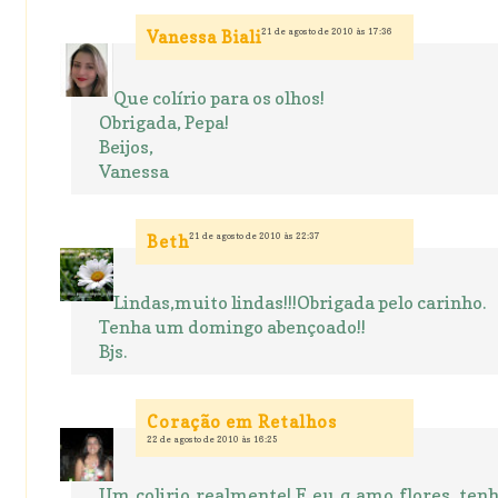
21 de agosto de 2010 às 17:36
Vanessa Biali
Que colírio para os olhos!
Obrigada, Pepa!
Beijos,
Vanessa
21 de agosto de 2010 às 22:37
Beth
Lindas,muito lindas!!!Obrigada pelo carinho.
Tenha um domingo abençoado!!
Bjs.
Coração em Retalhos
22 de agosto de 2010 às 16:25
Um colirio realmente! E eu q amo flores, tenh