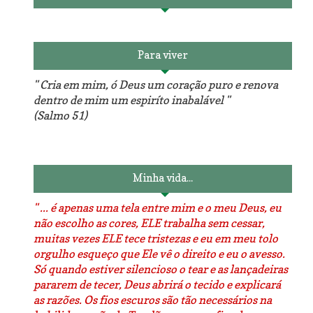
Para viver
" Cria em mim, ó Deus um coração puro e renova
dentro de mim um espiríto inabalável "
(Salmo 51)
Minha vida...
" ... é apenas uma tela entre mim e o meu Deus, eu
não escolho as cores, ELE trabalha sem cessar,
muitas vezes ELE tece tristezas e eu em meu tolo
orgulho esqueço que Ele vê o direito e eu o avesso.
Só quando estiver silencioso o tear e as lançadeiras
pararem de tecer, Deus abrirá o tecido e explicará
as razões. Os fios escuros são tão necessários na