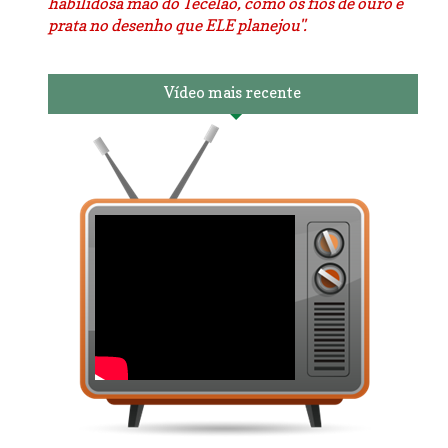
habilidosa mão do Tecelão, como os fios de ouro e
prata no desenho que ELE planejou".
Vídeo mais recente