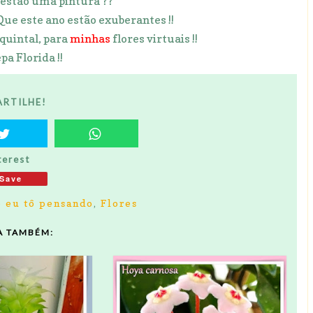
ão estão uma pintura ??
Que este ano estão exuberantes !!
quintal, para
minhas
flores virtuais !!
pa Florida !!
RTILHE!
terest
Save
 eu tô pensando
,
Flores
A TAMBÉM: