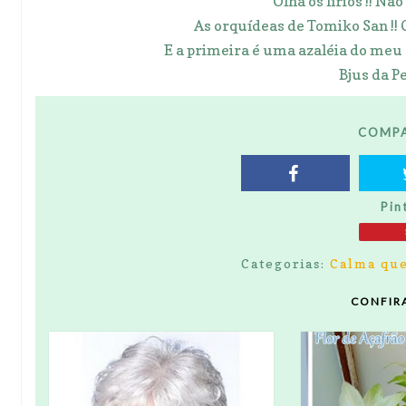
Olha os lírios !! N
As orquídeas de Tomiko San !! 
E a primeira é uma azaléia do meu 
Bjus da Pe
COMPA
Pin
Categorias:
Calma que
CONFIR