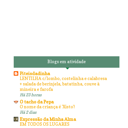
Blogs em atividade
Piteisdadinha
LENTILHA c/lombo, costelinha e calabresa
+ salada de berinjela, batatinha, couve à
mineira e farofa
Há 23 horas
O tacho da Pepa
O nome da criança é 'Xisto'!
Há 2 dias
Expressão da Minha Alma
EM TODOS OS LUGARES