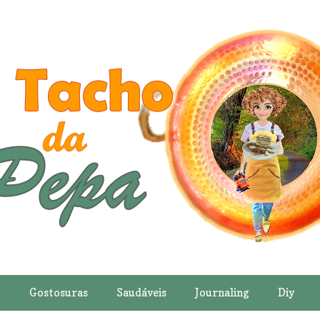
o
Gostosuras
Saudáveis
Journaling
Diy