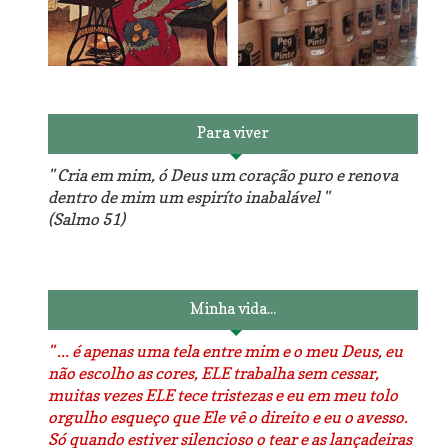
Reforma do sofá, agora é
em patchwork!
The Red Velvet !!! O Perfeito
Para viver
" Cria em mim, ó Deus um coração puro e renova
dentro de mim um espiríto inabalável "
(Salmo 51)
Luminárias recicladas e o
O dia que aprendi a costurar.
lado positivo da internet.
Minha vida...
" ... é apenas uma tela entre mim e o meu Deus, eu
não escolho as cores, ELE trabalha sem cessar,
muitas vezes ELE tece tristezas e eu em meu tolo
orgulho esqueço que Ele vê o direito e eu o avesso.
Só quando estiver silencioso o tear e as lançadeiras