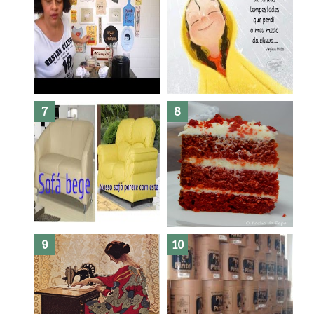
Dez bolos pra fazer antes de
morrer !
Haters, como surgiram?
Como fazer leites vegetais ?
O medo que habita em nós.