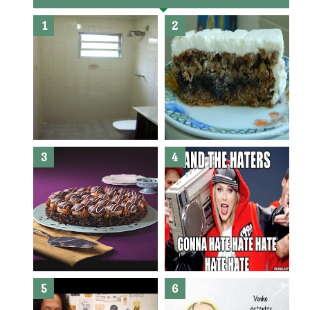
Banheiro novo por menos de
R$300,00 ?? E sem quebra
quebra ??( Editado)
Posso congelar bolo ??