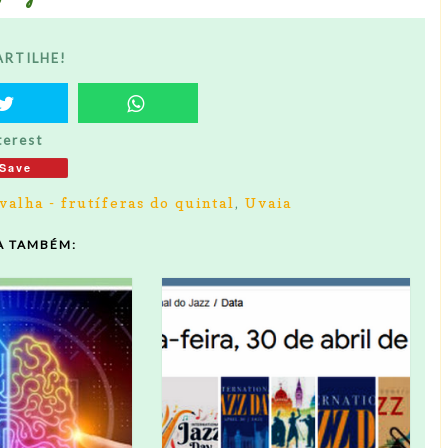
RTILHE!
terest
Save
valha - frutíferas do quintal
,
Uvaia
A TAMBÉM: