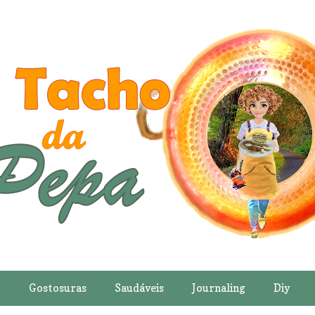
o
Gostosuras
Saudáveis
Journaling
Diy