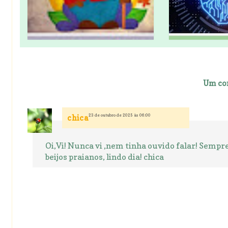
Um co
23 de outubro de 2025 às 06:00
chica
Oi,Vi! Nunca vi ,nem tinha ouvido falar! Sempr
beijos praianos, lindo dia! chica