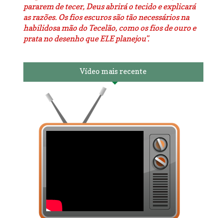
pararem de tecer, Deus abrirá o tecido e explicará
as razões. Os fios escuros são tão necessários na
habilidosa mão do Tecelão, como os fios de ouro e
prata no desenho que ELE planejou".
Vídeo mais recente