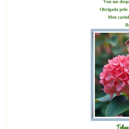
Vou me desp
Obrigada pelo 
Meu carin
B
Tchau