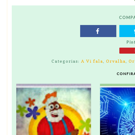
COMPA
Pin
Categorias:
A Vi fala
,
Orvalha
,
Or
CONFIR