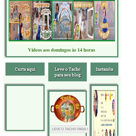
Vídeos aos domingos às 14 horas
Curta aqui
Leve o Tacho
Instanóis
para seu blog