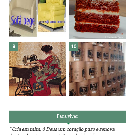
Como fazer leites vegetais ?
O medo que habita em nós.
Reforma do sofá, agora é em
patchwork!
The Red Velvet !!! O Perfeito
Para viver
" Cria em mim, ó Deus um coração puro e renova