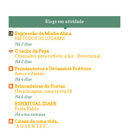
Blogs em atividade
Expressão da Minha Alma
EM TODOS OS LUGARES
Há 2 dias
O tacho da Pepa
Chamados para refletir a luz - Devocional
Há 2 dias
Pensamentos e Devaneios Poéticos
Amor e Paixão
Há 4 dias
Brincadeiras de Poetas
Uma imagem, uma trova 28
Há 4 dias
ESPIRITUAL-IDADE
Frida Kahlo
Há uma semana
Coisas de uma vida...
"A U S E N T E S"...