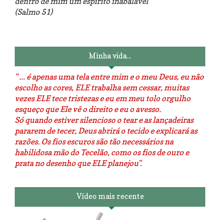
dentro de mim um espiríto inabalável "
(Salmo 51)
Luminárias recicladas e o lado
O dia que aprendi a costurar.
positivo da internet.
Minha vida...
" ... é apenas uma tela entre mim e o meu Deus, eu não
escolho as cores, ELE trabalha sem cessar, muitas
vezes ELE tece tristezas e eu em meu tolo orgulho
esqueço que Ele vê o direito e eu o avesso.
Só quando estiver silencioso o tear e as lançadeiras
pararem de tecer, Deus abrirá o tecido e explicará as
razões. Os fios escuros são tão necessários na
habilidosa mão do Tecelão, como os fios de ouro e
prata no desenho que ELE planejou".
Vídeo mais recente