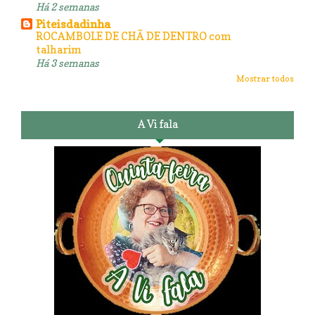
Há 2 semanas
Piteisdadinha
ROCAMBOLE DE CHÃ DE DENTRO com
talharim
Há 3 semanas
Mostrar todos
A Vi fala