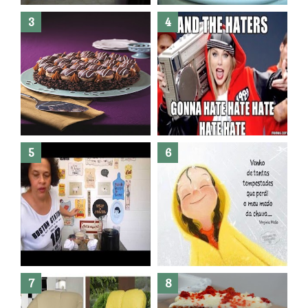
Banheiro novo por menos de
R$300,00 ?? E sem quebra
quebra ??( Editado)
Posso congelar bolo ??
Dez bolos pra fazer antes de
morrer !
Haters, como surgiram?