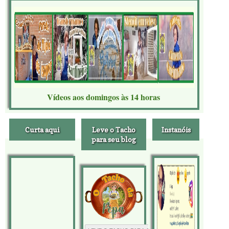
Vídeos aos domingos às 14 horas
Curta aqui
Leve o Tacho
Instanóis
para seu blog