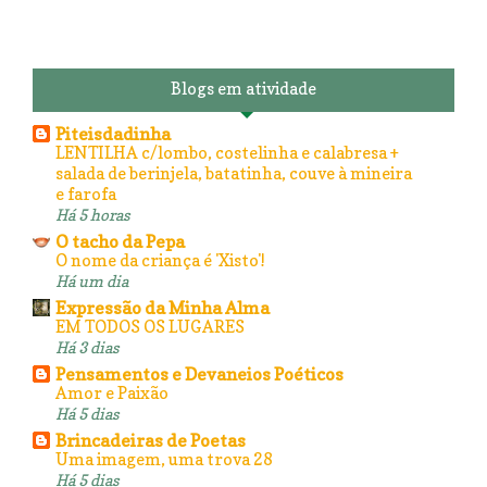
Blogs em atividade
Piteisdadinha
LENTILHA c/lombo, costelinha e calabresa +
salada de berinjela, batatinha, couve à mineira
e farofa
Há 5 horas
O tacho da Pepa
O nome da criança é 'Xisto'!
Há um dia
Expressão da Minha Alma
EM TODOS OS LUGARES
Há 3 dias
Pensamentos e Devaneios Poéticos
Amor e Paixão
Há 5 dias
Brincadeiras de Poetas
Uma imagem, uma trova 28
Há 5 dias