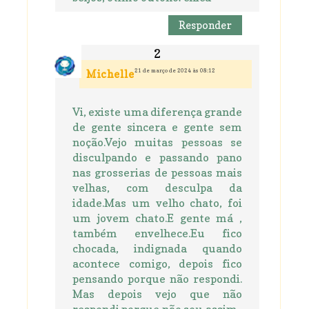
Responder
21 de março de 2024 às 08:12
Michelle
Vi, existe uma diferença grande
de gente sincera e gente sem
noção.Vejo muitas pessoas se
disculpando e passando pano
nas grosserias de pessoas mais
velhas, com desculpa da
idade.Mas um velho chato, foi
um jovem chato.E gente má ,
também envelhece.Eu fico
chocada, indignada quando
acontece comigo, depois fico
pensando porque não respondi.
Mas depois vejo que não
respondi porque não sou assim ,