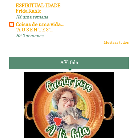
ESPIRITUAL-IDADE
Frida Kahlo
Há uma semana
Coisas de uma vida...
"A U S E N T E S"...
Há 2 semanas
Mostrar todos
A Vi fala