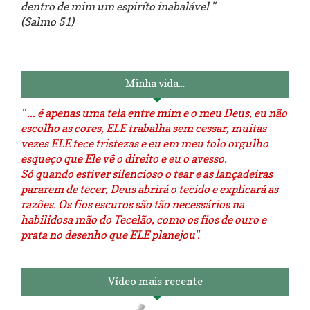
dentro de mim um espiríto inabalável "
(Salmo 51)
Luminárias recicladas e o lado
O dia que aprendi a costurar.
positivo da internet.
Minha vida...
" ... é apenas uma tela entre mim e o meu Deus, eu não
escolho as cores, ELE trabalha sem cessar, muitas
vezes ELE tece tristezas e eu em meu tolo orgulho
esqueço que Ele vê o direito e eu o avesso.
Só quando estiver silencioso o tear e as lançadeiras
pararem de tecer, Deus abrirá o tecido e explicará as
razões. Os fios escuros são tão necessários na
habilidosa mão do Tecelão, como os fios de ouro e
prata no desenho que ELE planejou".
Vídeo mais recente