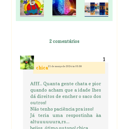
2 comentários
21 de março de 2024 às 05:58
chica
Afff... Quanta gente chata e pior
quando acham que a idade lhes
dá direitos de encher o saco dos
outros!
Não tenho paciência pra isso!
Já teria uma respostinha àa
altuuuuuura,rs....
beijos, ótimo outono! chica