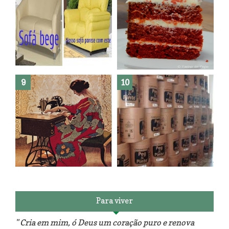
Como fazer leites vegetais ?
O medo que habita em nós.
Reforma do sofá, agora é em
patchwork!
The Red Velvet !!! O Perfeito
Para viver
" Cria em mim, ó Deus um coração puro e renova