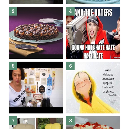
Banheiro novo por menos de
R$300,00 ?? E sem quebra
quebra ??( Editado)
Posso congelar bolo ??
Dez bolos pra fazer antes de
morrer !
Haters, como surgiram?