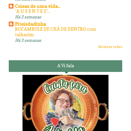
Coisas de uma vida...
"A U S E N T E S"...
Há 2 semanas
Piteisdadinha
ROCAMBOLE DE CHÃ DE DENTRO com
talharim
Há 3 semanas
Mostrar todos
A Vi fala