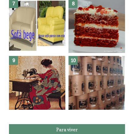
Como fazer leites vegetais ?
O medo que habita em nós.
Reforma do sofá, agora é em
patchwork!
The Red Velvet !!! O Perfeito
Para viver