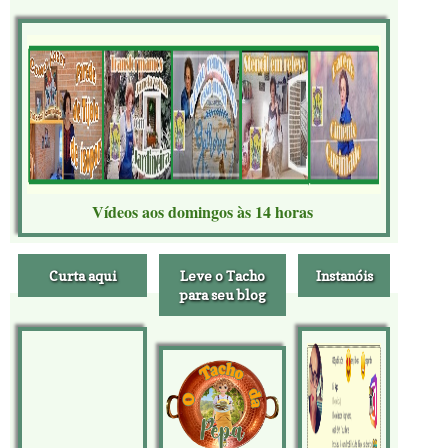
Vídeos aos domingos às 14 horas
Curta aqui
Leve o Tacho
Instanóis
para seu blog