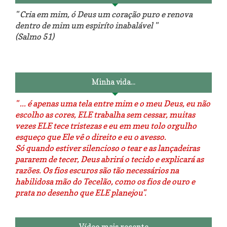
" Cria em mim, ó Deus um coração puro e renova
dentro de mim um espiríto inabalável "
(Salmo 51)
Luminárias recicladas e o lado
O dia que aprendi a costurar.
positivo da internet.
Minha vida...
" ... é apenas uma tela entre mim e o meu Deus, eu não
escolho as cores, ELE trabalha sem cessar, muitas
vezes ELE tece tristezas e eu em meu tolo orgulho
esqueço que Ele vê o direito e eu o avesso.
Só quando estiver silencioso o tear e as lançadeiras
pararem de tecer, Deus abrirá o tecido e explicará as
razões. Os fios escuros são tão necessários na
habilidosa mão do Tecelão, como os fios de ouro e
prata no desenho que ELE planejou".
Vídeo mais recente