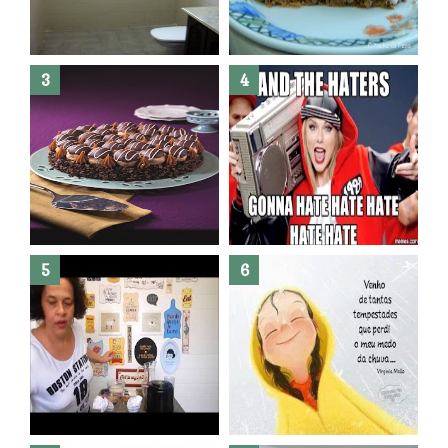
Banheiro novo por menos de
R$300,00 ?? E sem quebra
quebra ??( Editado)
Posso congelar bolo ??
Dez bolos pra fazer antes de
morrer !
Haters, como surgiram?