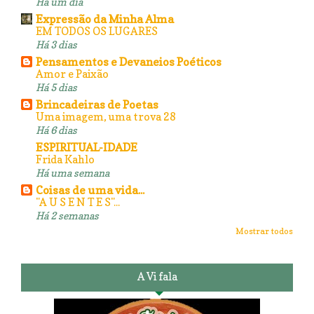
Há um dia
Expressão da Minha Alma
EM TODOS OS LUGARES
Há 3 dias
Pensamentos e Devaneios Poéticos
Amor e Paixão
Há 5 dias
Brincadeiras de Poetas
Uma imagem, uma trova 28
Há 6 dias
ESPIRITUAL-IDADE
Frida Kahlo
Há uma semana
Coisas de uma vida...
"A U S E N T E S"...
Há 2 semanas
Mostrar todos
A Vi fala