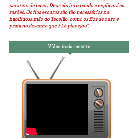
pararem de tecer, Deus abrirá o tecido e explicará as
razões. Os fios escuros são tão necessários na
habilidosa mão do Tecelão, como os fios de ouro e
prata no desenho que ELE planejou".
Vídeo mais recente