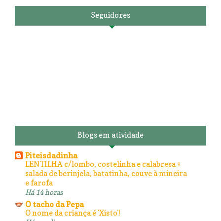
Seguidores
Blogs em atividade
Piteisdadinha
LENTILHA c/lombo, costelinha e calabresa +
salada de berinjela, batatinha, couve à mineira
e farofa
Há 14 horas
O tacho da Pepa
O nome da criança é 'Xisto'!