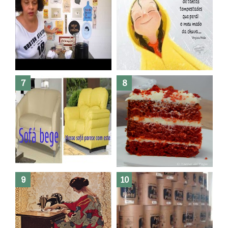
Dez bolos pra fazer antes de
morrer !
Haters, como surgiram?
Como fazer leites vegetais ?
O medo que habita em nós.