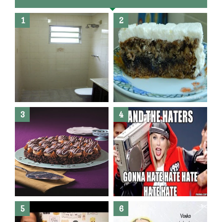
Banheiro novo por menos de
R$300,00 ?? E sem quebra
quebra ??( Editado)
Posso congelar bolo ??