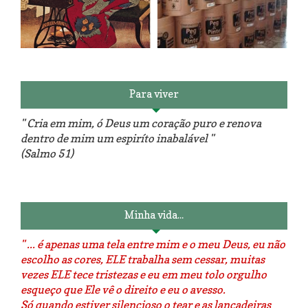
Reforma do sofá, agora é em
patchwork!
The Red Velvet !!! O Perfeito
Para viver
" Cria em mim, ó Deus um coração puro e renova
dentro de mim um espiríto inabalável "
(Salmo 51)
Luminárias recicladas e o lado
O dia que aprendi a costurar.
positivo da internet.
Minha vida...
" ... é apenas uma tela entre mim e o meu Deus, eu não
escolho as cores, ELE trabalha sem cessar, muitas
vezes ELE tece tristezas e eu em meu tolo orgulho
esqueço que Ele vê o direito e eu o avesso.
Só quando estiver silencioso o tear e as lançadeiras