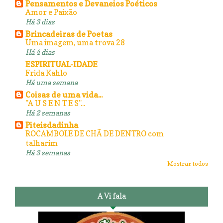
Pensamentos e Devaneios Poéticos
Amor e Paixão
Há 3 dias
Brincadeiras de Poetas
Uma imagem, uma trova 28
Há 4 dias
ESPIRITUAL-IDADE
Frida Kahlo
Há uma semana
Coisas de uma vida...
"A U S E N T E S"...
Há 2 semanas
Piteisdadinha
ROCAMBOLE DE CHÃ DE DENTRO com
talharim
Há 3 semanas
Mostrar todos
A Vi fala