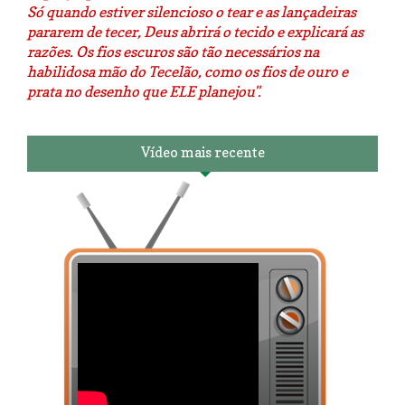
Só quando estiver silencioso o tear e as lançadeiras
pararem de tecer, Deus abrirá o tecido e explicará as
razões. Os fios escuros são tão necessários na
habilidosa mão do Tecelão, como os fios de ouro e
prata no desenho que ELE planejou".
Vídeo mais recente