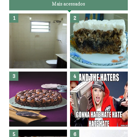
Mais acessados
Banheiro novo por menos de
R$300,00 ?? E sem quebra
quebra ??( Editado)
Posso congelar bolo ??