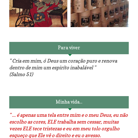
Reforma do sofá, agora é em
patchwork!
The Red Velvet !!! O Perfeito
Para viver
" Cria em mim, ó Deus um coração puro e renova
dentro de mim um espiríto inabalável "
(Salmo 51)
Luminárias recicladas e o lado
O dia que aprendi a costurar.
positivo da internet.
Minha vida...
" ... é apenas uma tela entre mim e o meu Deus, eu não
escolho as cores, ELE trabalha sem cessar, muitas
vezes ELE tece tristezas e eu em meu tolo orgulho
esqueço que Ele vê o direito e eu o avesso.