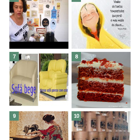
Dez bolos pra fazer antes de
morrer !
Haters, como surgiram?
Como fazer leites vegetais ?
O medo que habita em nós.