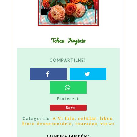
Tchau, Virginia
COMPARTILHE!
Pinterest
Save
Categorias:
A Vi fala
,
celular
,
likes
,
Risco desnecessário
,
touradas
,
views
CONFIRA TAMBÉM: