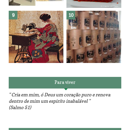
Como fazer leites vegetais ?
O medo que habita em nós.
Reforma do sofá, agora é em
patchwork!
The Red Velvet !!! O Perfeito
Para viver
" Cria em mim, ó Deus um coração puro e renova
dentro de mim um espiríto inabalável "
(Salmo 51)
Luminárias recicladas e o lado
O dia que aprendi a costurar.
positivo da internet.