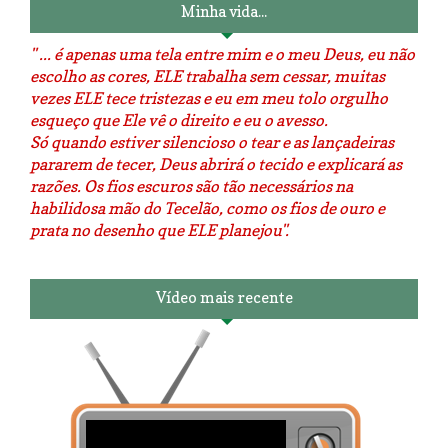
Minha vida...
" ... é apenas uma tela entre mim e o meu Deus, eu não
escolho as cores, ELE trabalha sem cessar, muitas
vezes ELE tece tristezas e eu em meu tolo orgulho
esqueço que Ele vê o direito e eu o avesso.
Só quando estiver silencioso o tear e as lançadeiras
pararem de tecer, Deus abrirá o tecido e explicará as
razões. Os fios escuros são tão necessários na
habilidosa mão do Tecelão, como os fios de ouro e
prata no desenho que ELE planejou".
Vídeo mais recente