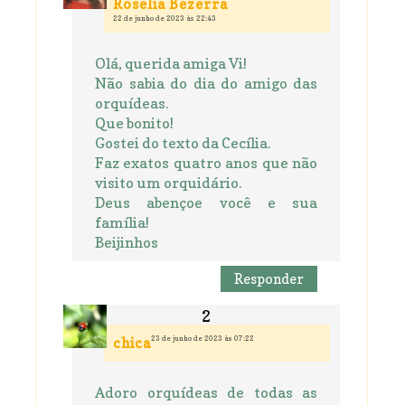
Roselia Bezerra
22 de junho de 2023 às 22:43
Olá, querida amiga Vi!
Não sabia do dia do amigo das
orquídeas.
Que bonito!
Gostei do texto da Cecília.
Faz exatos quatro anos que não
visito um orquidário.
Deus abençoe você e sua
família!
Beijinhos
Responder
23 de junho de 2023 às 07:22
chica
Adoro orquídeas de todas as