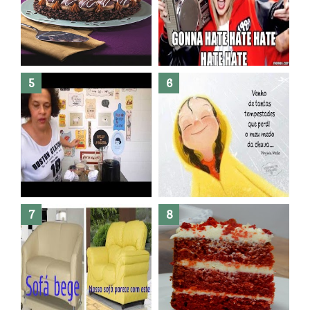
Banheiro novo por menos de
R$300,00 ?? E sem quebra
quebra ??( Editado)
Posso congelar bolo ??
Dez bolos pra fazer antes de
morrer !
Haters, como surgiram?