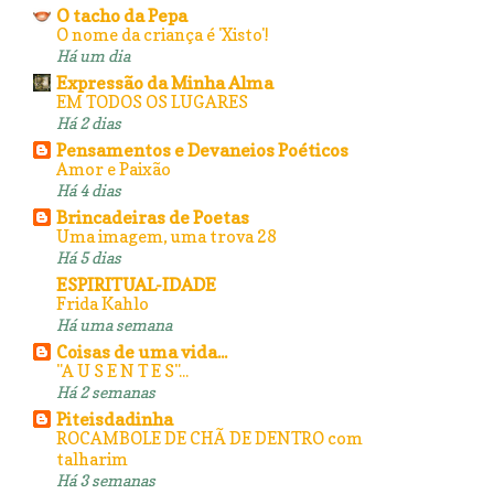
O tacho da Pepa
O nome da criança é 'Xisto'!
Há um dia
Expressão da Minha Alma
EM TODOS OS LUGARES
Há 2 dias
Pensamentos e Devaneios Poéticos
Amor e Paixão
Há 4 dias
Brincadeiras de Poetas
Uma imagem, uma trova 28
Há 5 dias
ESPIRITUAL-IDADE
Frida Kahlo
Há uma semana
Coisas de uma vida...
"A U S E N T E S"...
Há 2 semanas
Piteisdadinha
ROCAMBOLE DE CHÃ DE DENTRO com
talharim
Há 3 semanas