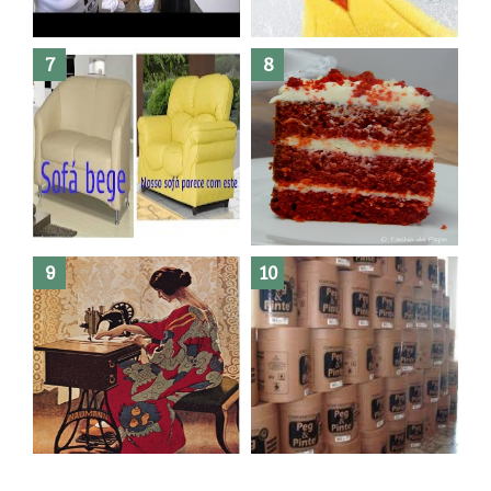
Dez bolos pra fazer antes de
morrer !
Haters, como surgiram?
Como fazer leites vegetais ?
O medo que habita em nós.
Reforma do sofá, agora é em
patchwork!
The Red Velvet !!! O Perfeito