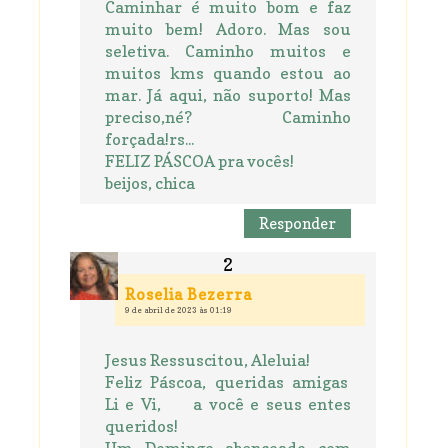
Caminhar é muito bom e faz
muito bem! Adoro. Mas sou
seletiva. Caminho muitos e
muitos kms quando estou ao
mar. Já aqui, não suporto! Mas
preciso,né? Caminho
forçada!rs...
FELIZ PÁSCOA pra vocês!
beijos, chica
Responder
Roselia Bezerra
9 de abril de 2023 às 01:19
Jesus Ressuscitou, Aleluia!
Feliz Páscoa, queridas amigas
Li e Vi, a você e seus entes
queridos!