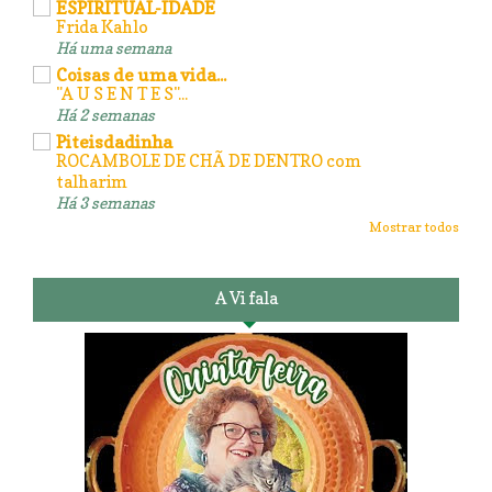
ESPIRITUAL-IDADE
Frida Kahlo
Há uma semana
Coisas de uma vida...
"A U S E N T E S"...
Há 2 semanas
Piteisdadinha
ROCAMBOLE DE CHÃ DE DENTRO com
talharim
Há 3 semanas
Mostrar todos
A Vi fala