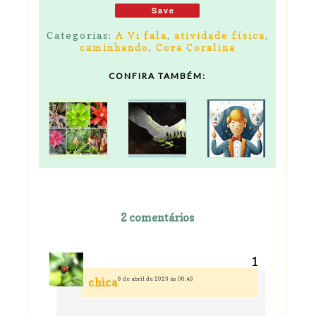
Save
Categorias:
A Vi fala
,
atividade física
,
caminhando
,
Cora Coralina
CONFIRA TAMBÉM:
2 comentários
6 de abril de 2023 às 06:43
chica