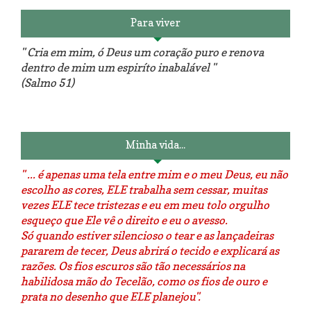
Para viver
" Cria em mim, ó Deus um coração puro e renova
dentro de mim um espiríto inabalável "
(Salmo 51)
Luminárias recicladas e o lado
O dia que aprendi a costurar.
positivo da internet.
Minha vida...
" ... é apenas uma tela entre mim e o meu Deus, eu não
escolho as cores, ELE trabalha sem cessar, muitas
vezes ELE tece tristezas e eu em meu tolo orgulho
esqueço que Ele vê o direito e eu o avesso.
Só quando estiver silencioso o tear e as lançadeiras
pararem de tecer, Deus abrirá o tecido e explicará as
razões. Os fios escuros são tão necessários na
habilidosa mão do Tecelão, como os fios de ouro e
prata no desenho que ELE planejou".