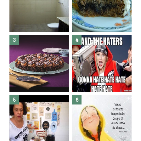
Banheiro novo por menos de
R$300,00 ?? E sem quebra
quebra ??( Editado)
Posso congelar bolo ??