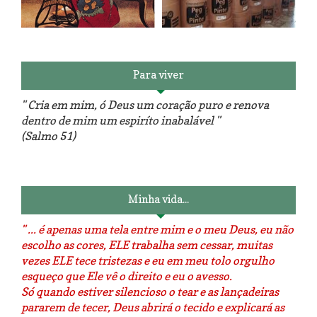
Reforma do sofá, agora é em
patchwork!
The Red Velvet !!! O Perfeito
Para viver
" Cria em mim, ó Deus um coração puro e renova
dentro de mim um espiríto inabalável "
(Salmo 51)
Luminárias recicladas e o lado
O dia que aprendi a costurar.
positivo da internet.
Minha vida...
" ... é apenas uma tela entre mim e o meu Deus, eu não
escolho as cores, ELE trabalha sem cessar, muitas
vezes ELE tece tristezas e eu em meu tolo orgulho
esqueço que Ele vê o direito e eu o avesso.
Só quando estiver silencioso o tear e as lançadeiras
pararem de tecer, Deus abrirá o tecido e explicará as