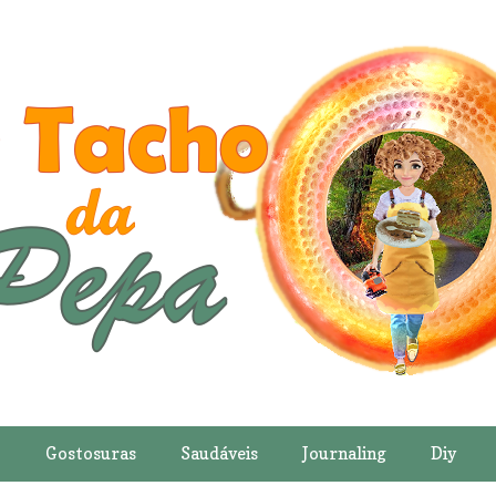
o
Gostosuras
Saudáveis
Journaling
Diy