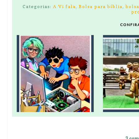
Categorias:
A Vi fala
,
Bolsa para bíblia
,
bolsa
pr
CONFIR
3 com