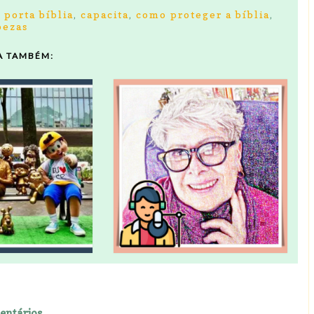
 porta bíblia
,
capacita
,
como proteger a bíblia
,
oezas
A TAMBÉM:
entários