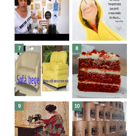
Dez bolos pra fazer antes de
morrer !
Haters, como surgiram?
Como fazer leites vegetais ?
O medo que habita em nós.