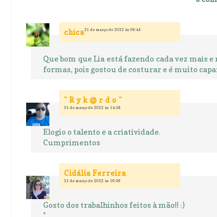
31 de março de 2022 às 06:45
chica
Que bom que Lia está fazendo cada vez mais e m
formas, pois gostou de costurar e é muito capaz!
" R y k @ r d o "
31 de março de 2022 às 14:38
Elogio o talento e a criatividade.
Cumprimentos
Cidália Ferreira
31 de março de 2022 às 16:36
Gosto dos trabalhinhos feitos à mão!! :)
*