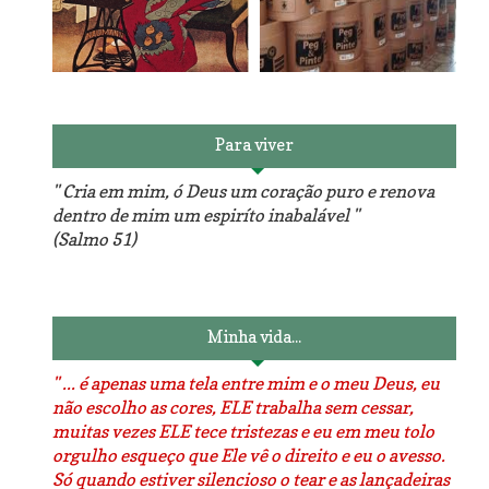
Reforma do sofá, agora é
em patchwork!
The Red Velvet !!! O Perfeito
Para viver
" Cria em mim, ó Deus um coração puro e renova
dentro de mim um espiríto inabalável "
(Salmo 51)
Luminárias recicladas e o
O dia que aprendi a costurar.
lado positivo da internet.
Minha vida...
" ... é apenas uma tela entre mim e o meu Deus, eu
não escolho as cores, ELE trabalha sem cessar,
muitas vezes ELE tece tristezas e eu em meu tolo
orgulho esqueço que Ele vê o direito e eu o avesso.
Só quando estiver silencioso o tear e as lançadeiras