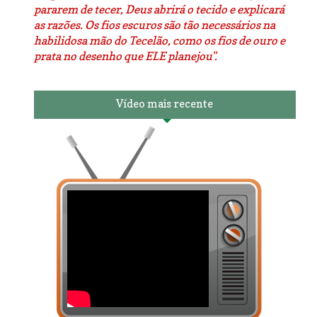
pararem de tecer, Deus abrirá o tecido e explicará
as razões. Os fios escuros são tão necessários na
habilidosa mão do Tecelão, como os fios de ouro e
prata no desenho que ELE planejou".
Vídeo mais recente