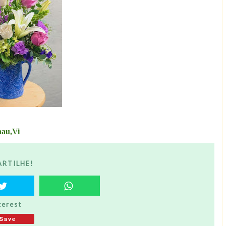
hau,Vi
RTILHE!
terest
Save