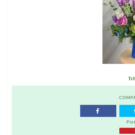
Tc
COMPA
Pin