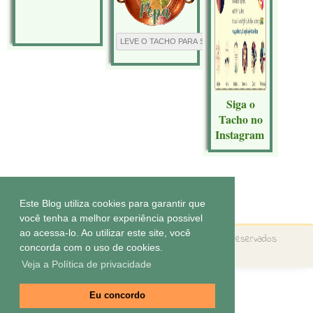
Siga o
Tacho no
Instagram
Tecnologia do
Blogger
.
Este Blog utiliza cookies para garantir que
você tenha a melhor experiência possivel
ao acessa-lo. Ao utilizar este site, você
Copyright ©
O tacho da Pepa
Todos os direitos reservados
concorda com o uso de cookies.
Tema by
Elaine Gaspareto
Veja a Política de privacidade
Eu concordo