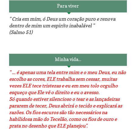
Para viver
" Cria em mim, ó Deus um coração puro e renova
dentro de mim um espiríto inabalável "
(Salmo 51)
Luminárias recicladas e o lado
O dia que aprendi a costurar.
positivo da internet.
Minha vida...
" ... é apenas uma tela entre mim e o meu Deus, eu não
escolho as cores, ELE trabalha sem cessar, muitas
vezes ELE tece tristezas e eu em meu tolo orgulho
esqueço que Ele vê o direito e eu o avesso.
Só quando estiver silencioso o tear e as lançadeiras
pararem de tecer, Deus abrirá o tecido e explicará as
razões. Os fios escuros são tão necessários na
habilidosa mão do Tecelão, como os fios de ouro e
prata no desenho que ELE planejou".