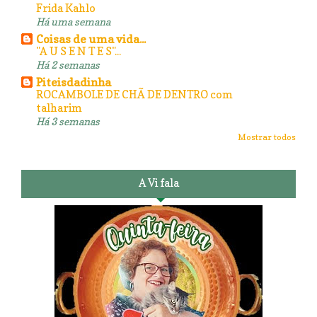
Frida Kahlo
Há uma semana
Coisas de uma vida...
"A U S E N T E S"...
Há 2 semanas
Piteisdadinha
ROCAMBOLE DE CHÃ DE DENTRO com
talharim
Há 3 semanas
Mostrar todos
A Vi fala