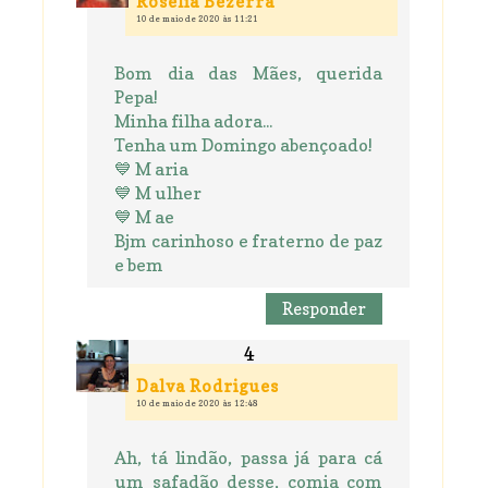
Roselia Bezerra
10 de maio de 2020 às 11:21
Bom dia das Mães, querida
Pepa!
Minha filha adora...
Tenha um Domingo abençoado!
💙 M aria
💙 M ulher
💙 M ae
Bjm carinhoso e fraterno de paz
e bem
Responder
Dalva Rodrigues
10 de maio de 2020 às 12:48
Ah, tá lindão, passa já para cá
um safadão desse, comia com