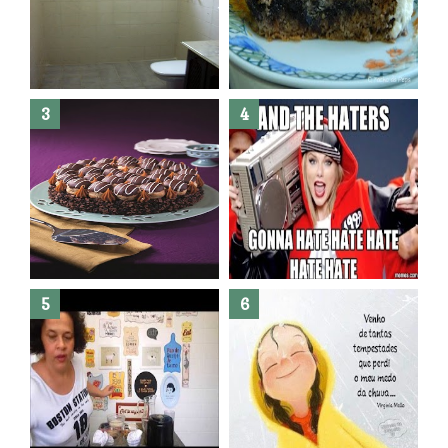
Banheiro novo por menos de
R$300,00 ?? E sem quebra
quebra ??( Editado)
Posso congelar bolo ??