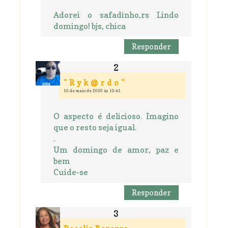
Adorei o safadinho,rs Lindo
domingo! bjs, chica
Responder
" R y k @ r d o "
10 de maio de 2020 às 10:41
O aspecto é delicioso. Imagino
que o resto seja igual.
.
Um domingo de amor, paz e
bem
Cuide-se
Responder