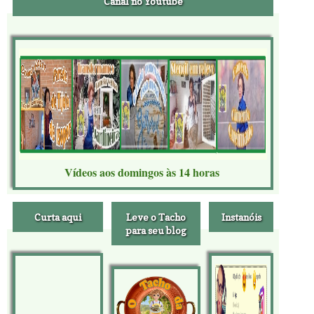
Canal no Youtube
Vídeos aos domingos às 14 horas
Curta aqui
Leve o Tacho
Instanóis
para seu blog