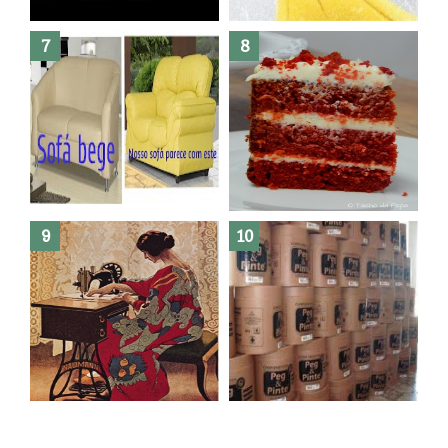
Dez bolos pra fazer antes de
morrer !
Haters, como surgiram?
Como fazer leites vegetais ?
O medo que habita em nós.
Reforma do sofá, agora é em
patchwork!
The Red Velvet !!! O Perfeito