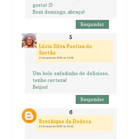
gosto! :D
Bom domingo, abraço!
Responder
Lúcia Silva Poetisa do
Sertão
11 de maio de 2020 às 13:39
Um bolo safadinho de delicioso,
tenho certeza!
Beijos!
Responder
Brechique da Dodoca
11 de maio de 2020 às 19:12