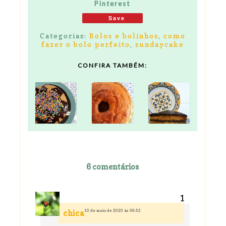
Pinterest
Save
Categorias:
Bolos e bolinhos
,
como
fazer o bolo perfeito
,
sundaycake
CONFIRA TAMBÉM:
6 comentários
10 de maio de 2020 às 09:52
chica