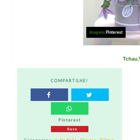
Imagens:
Pinterest
Tchau,
COMPARTILHE!
Pinterest
Save
Categorias:
A Vi fala
,
Drama
,
filme
,