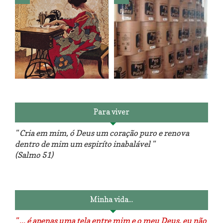
Reforma do sofá, agora é em
patchwork!
The Red Velvet !!! O Perfeito
Para viver
" Cria em mim, ó Deus um coração puro e renova
dentro de mim um espiríto inabalável "
(Salmo 51)
Luminárias recicladas e o lado
O dia que aprendi a costurar.
positivo da internet.
Minha vida...
" ... é apenas uma tela entre mim e o meu Deus, eu não