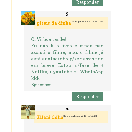
Responder
28 de junho de 2018 às 15:41
piteis da dinha
Oi Vi, boa tarde!
Eu não li o livro e ainda não
assisti o filme, mas o filme já
está anotadinho p/ser assistido
em breve. Estou n/fase de +
Netflix, + youtube e - WhatsApp
kkk
Bjsssssss
Responder
29 de junho de 2018 às 10:22
Zilani Célia