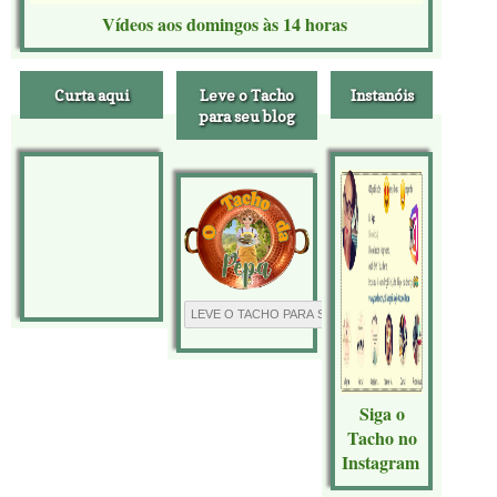
Vídeos aos domingos às 14 horas
Curta aqui
Leve o Tacho
Instanóis
para seu blog
Siga o
Tacho no
Instagram