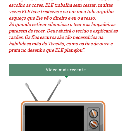
escolho as cores, ELE trabalha sem cessar, muitas
vezes ELE tece tristezas e eu em meu tolo orgulho
esqueço que Ele vê o direito e eu o avesso.
Só quando estiver silencioso o tear e as lançadeiras
pararem de tecer, Deus abrirá o tecido e explicará as
razões. Os fios escuros são tão necessários na
habilidosa mão do Tecelão, como os fios de ouro e
prata no desenho que ELE planejou".
Vídeo mais recente