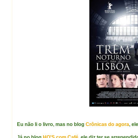
Eu não li o livro, mas no blog
Crônicas do agora
, el
Já no blog
HQ'S com Café
, ele diz ter se arrependid