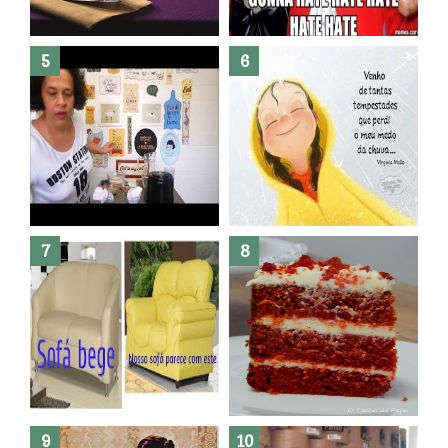
Banheiro novo por menos de
R$300,00 ?? E sem quebra
quebra ??( Editado)
Posso congelar bolo ??
Dez bolos pra fazer antes de
morrer !
Haters, como surgiram?
Como fazer leites vegetais ?
O medo que habita em nós.