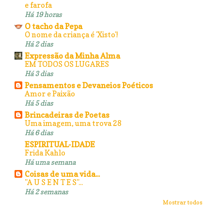
e farofa
Há 19 horas
O tacho da Pepa
O nome da criança é 'Xisto'!
Há 2 dias
Expressão da Minha Alma
EM TODOS OS LUGARES
Há 3 dias
Pensamentos e Devaneios Poéticos
Amor e Paixão
Há 5 dias
Brincadeiras de Poetas
Uma imagem, uma trova 28
Há 6 dias
ESPIRITUAL-IDADE
Frida Kahlo
Há uma semana
Coisas de uma vida...
"A U S E N T E S"...
Há 2 semanas
Mostrar todos