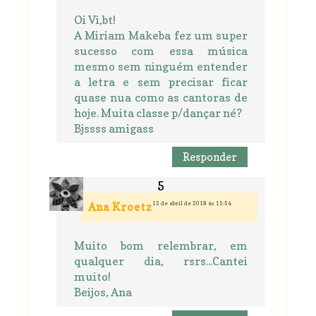
Oi Vi,bt!
A Miriam Makeba fez um super
sucesso com essa música
mesmo sem ninguém entender
a letra e sem precisar ficar
quase nua como as cantoras de
hoje. Muita classe p/dançar né?
Bjssss amigass
Responder
12 de abril de 2018 às 15:54
Ana Kroetz
Muito bom relembrar, em
qualquer dia, rsrs...Cantei
muito!
Beijos, Ana