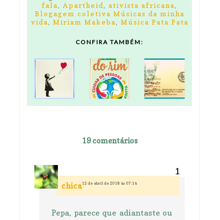
fala
,
Apartheid
,
ativista africana
,
Blogagem coletiva Músicas da minha
vida
,
Miriam Makeba
,
Música Pata Pata
CONFIRA TAMBÉM:
19 comentários
12 de abril de 2018 às 07:14
chica
Pepa, parece que adiantaste ou