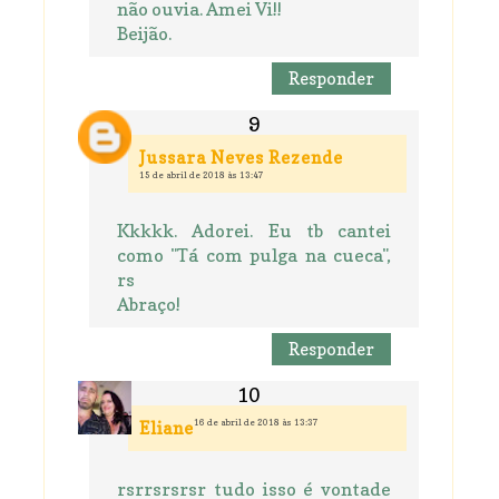
não ouvia. Amei Vi!!
Beijão.
Responder
Jussara Neves Rezende
15 de abril de 2018 às 13:47
Kkkkk. Adorei. Eu tb cantei
como "Tá com pulga na cueca",
rs
Abraço!
Responder
16 de abril de 2018 às 13:37
Eliane
rsrrsrsrsr tudo isso é vontade