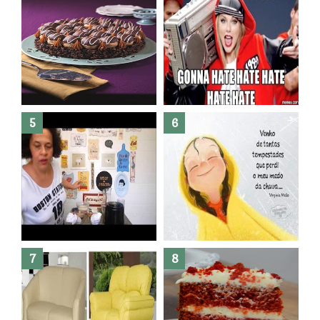
Banheiro novo por menos de
R$300,00 ?? E sem quebra
quebra ??( Editado)
Posso congelar bolo ??
Dez bolos pra fazer antes de
morrer !
Haters, como surgiram?