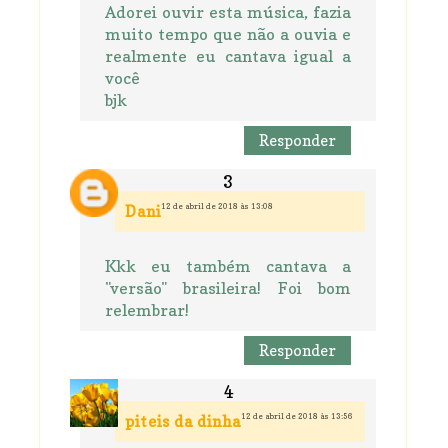
Adorei ouvir esta música, fazia
muito tempo que não a ouvia e
realmente eu cantava igual a
você
bjk
Responder
12 de abril de 2018 às 13:08
Dani
Kkk eu também cantava a
"versão" brasileira! Foi bom
relembrar!
Responder
12 de abril de 2018 às 13:56
piteis da dinha