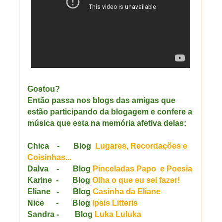
Gostou?
Então passa nos blogs das amigas que
estão participando da blogagem e confere a
música que esta na memória afetiva delas:
Chica - Blog
Lugares, Recordações e
Coisinhas...
Dalva - Blog
Pinceladas Papo e Poesia
Karine -
Blog
Olha o que eu sei fazer!
Eliane - Blog
Casinha da Eliane
Nice - Blog
Ipsis Litteris
Sandra - Blog
Luka Luluka