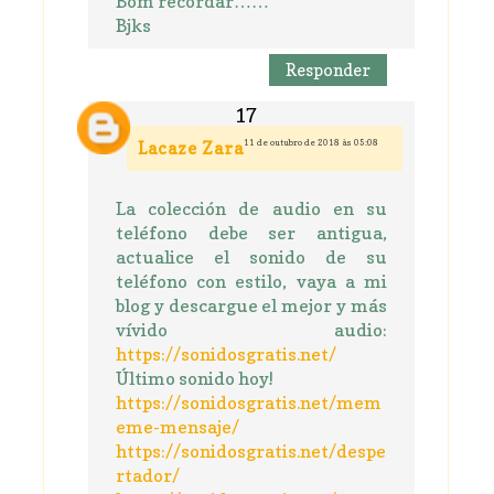
Bom recordar……
Bjks
Responder
11 de outubro de 2018 às 05:08
Lacaze Zara
La colección de audio en su
teléfono debe ser antigua,
actualice el sonido de su
teléfono con estilo, vaya a mi
blog y descargue el mejor y más
vívido audio:
https://sonidosgratis.net/
Último sonido hoy!
https://sonidosgratis.net/mem
eme-mensaje/
https://sonidosgratis.net/despe
rtador/