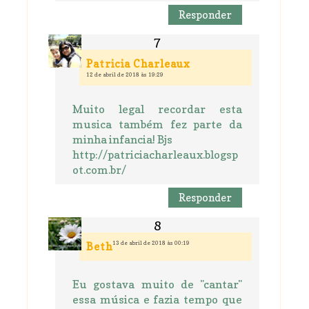
Responder
Patricia Charleaux
12 de abril de 2018 às 19:29
Muito legal recordar esta
musica também fez parte da
minha infancia! Bjs
http://patriciacharleaux.blogsp
ot.com.br/
Responder
13 de abril de 2018 às 00:19
Beth
Eu gostava muito de "cantar"
essa música e fazia tempo que