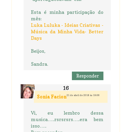
Esta é minha participação do
mês:
Luka Luluka - Ideias Criativas -
Música da Minha Vida- Better
Days
Beijos,
Sandra.
Responder
21 de abril de 2018 às 19:06
Sonia Facion
Vi, eu lembro dessa
musica…..rsrsrsrs…..era bem
isso…..