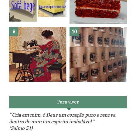
Como fazer leites vegetais ?
O medo que habita em nós.
Reforma do sofá, agora é em
patchwork!
The Red Velvet !!! O Perfeito
Para viver
" Cria em mim, ó Deus um coração puro e renova
dentro de mim um espiríto inabalável "
(Salmo 51)
Luminárias recicladas e o lado