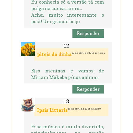
Eu conhecia só a versão tá com
pulga na cueca...srsrs...
Achei muito interessante o
post! Um grande beijo
Responder
19 de abril de 2018 às 15:34
piteis da dinha
Bjss meninas e vamos de
Miriam Makeba p/nos animar
Responder
19 de abril de 2018 às 23:59
Ipsis Litteris
Essa música é muito divertida,