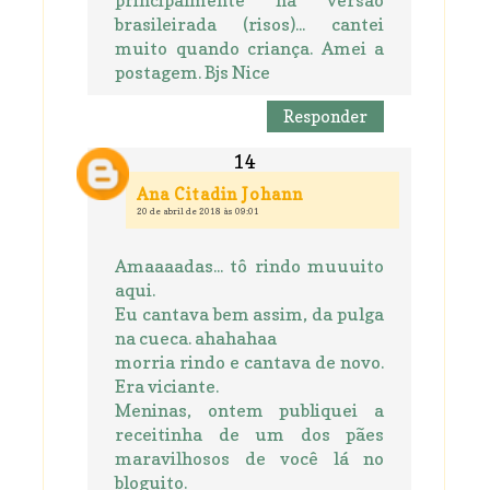
principalmente na versão
brasileirada (risos)... cantei
muito quando criança. Amei a
postagem. Bjs Nice
Responder
Ana Citadin Johann
20 de abril de 2018 às 09:01
Amaaaadas... tô rindo muuuito
aqui.
Eu cantava bem assim, da pulga
na cueca. ahahahaa
morria rindo e cantava de novo.
Era viciante.
Meninas, ontem publiquei a
receitinha de um dos pães
maravilhosos de você lá no
bloguito.