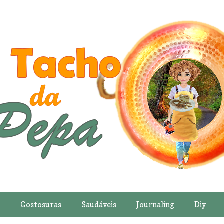
o
Gostosuras
Saudáveis
Journaling
Diy