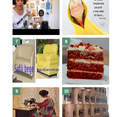
Dez bolos pra fazer antes de
morrer !
Haters, como surgiram?
Como fazer leites vegetais ?
O medo que habita em nós.