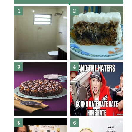
Banheiro novo por menos de
R$300,00 ?? E sem quebra
quebra ??( Editado)
Posso congelar bolo ??