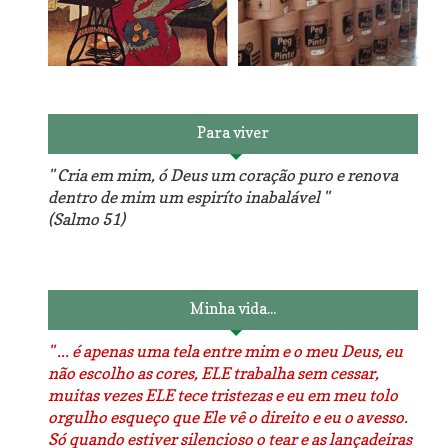
Reforma do sofá, agora é
em patchwork!
The Red Velvet !!! O Perfeito
Para viver
" Cria em mim, ó Deus um coração puro e renova
dentro de mim um espiríto inabalável "
(Salmo 51)
Luminárias recicladas e o
O dia que aprendi a costurar.
lado positivo da internet.
Minha vida...
" ... é apenas uma tela entre mim e o meu Deus, eu
não escolho as cores, ELE trabalha sem cessar,
muitas vezes ELE tece tristezas e eu em meu tolo
orgulho esqueço que Ele vê o direito e eu o avesso.
Só quando estiver silencioso o tear e as lançadeiras