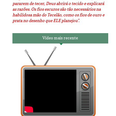
pararem de tecer, Deus abrirá o tecido e explicará
as razões. Os fios escuros são tão necessários na
habilidosa mão do Tecelão, como os fios de ouro e
prata no desenho que ELE planejou".
Vídeo mais recente