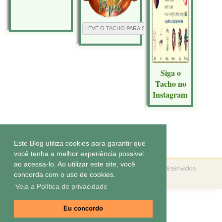
Siga o
Tacho no
Instagram
Tecnologia do
Blogger
.
Este Blog utiliza cookies para garantir que
você tenha a melhor experiência possivel
ao acessa-lo. Ao utilizar este site, você
Copyright ©
O tacho da Pepa
Todos os direitos reservados
concorda com o uso de cookies.
Tema by
Elaine Gaspareto
Veja a Política de privacidade
Eu concordo