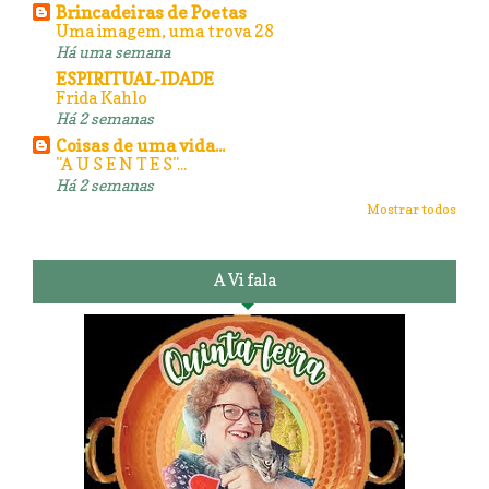
Brincadeiras de Poetas
Uma imagem, uma trova 28
Há uma semana
ESPIRITUAL-IDADE
Frida Kahlo
Há 2 semanas
Coisas de uma vida...
"A U S E N T E S"...
Há 2 semanas
Mostrar todos
A Vi fala