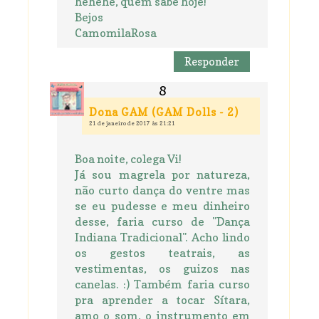
hehehe, quem sabe hoje!
Bejos
CamomilaRosa
Responder
Dona GAM (GAM Dolls - 2)
21 de janeiro de 2017 às 21:21
Boa noite, colega Vi!
Já sou magrela por natureza,
não curto dança do ventre mas
se eu pudesse e meu dinheiro
desse, faria curso de "Dança
Indiana Tradicional". Acho lindo
os gestos teatrais, as
vestimentas, os guizos nas
canelas. :) Também faria curso
pra aprender a tocar Sítara,
amo o som, o instrumento em