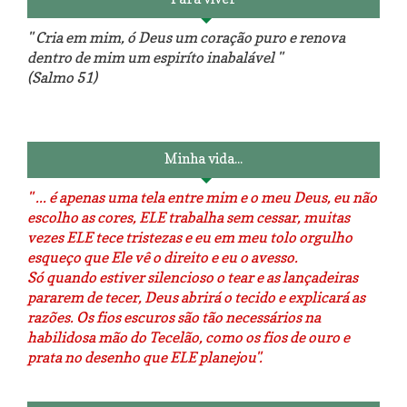
" Cria em mim, ó Deus um coração puro e renova
dentro de mim um espiríto inabalável "
(Salmo 51)
Luminárias recicladas e o lado
O dia que aprendi a costurar.
positivo da internet.
Minha vida...
" ... é apenas uma tela entre mim e o meu Deus, eu não
escolho as cores, ELE trabalha sem cessar, muitas
vezes ELE tece tristezas e eu em meu tolo orgulho
esqueço que Ele vê o direito e eu o avesso.
Só quando estiver silencioso o tear e as lançadeiras
pararem de tecer, Deus abrirá o tecido e explicará as
razões. Os fios escuros são tão necessários na
habilidosa mão do Tecelão, como os fios de ouro e
prata no desenho que ELE planejou".