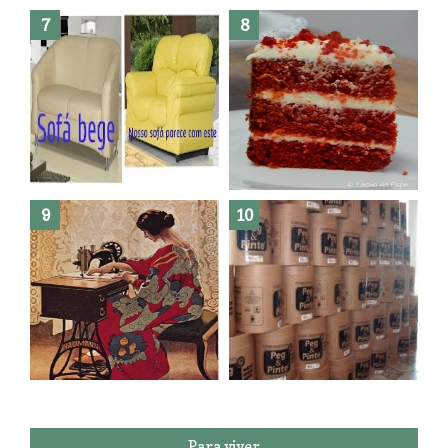
Como fazer leites vegetais ?
O medo que habita em nós.
Reforma do sofá, agora é em
patchwork!
The Red Velvet !!! O Perfeito
Para viver