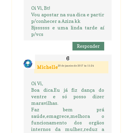
Oi Vi, Bt!
Vou apostar na sua dica e partir
p/conhecer a Aziza kk
Bjssssss e uma linda tarde aí
p/vcs
Responder
20 de janeiro de 2017 às 11:24
Michelle
Oi Vi,
Boa dica.Eu já fiz dança do
ventre e só posso dizer
maravilhas.
Faz bem prá
saúde,emagrece,melhora o
funcionamento dos orgãos
internos da mulher,reduz a