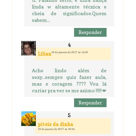
linda w altamente técnica e
cheia de significados.Quem
sabem...
Responder
19 de janeiro de 2017 às 14:30
Lilian
Acho lindo além de
sexy...sempre quis fazer aula,
mas e coragem ???? Vou lá
curiar pra ver se me animo !!!!!💋
Responder
piteis da dinha
19 de janeiro de 2017 às 16:34