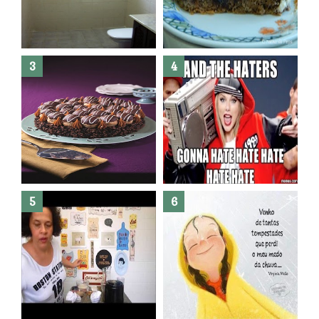
Banheiro novo por menos de
R$300,00 ?? E sem quebra
quebra ??( Editado)
Posso congelar bolo ??
Dez bolos pra fazer antes de
morrer !
Haters, como surgiram?