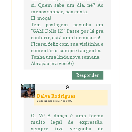
si. Quem sabe um dia, né? Ao
menos sonhar, não custa.
Ei, moça!
Tem postagem novinha em
"GAM Dolls (2)". Passe por lá pra
conferir, está uma formosura!
Ficarei feliz com sua visitinha e
comentário, sempre tão gentis.
Tenha uma linda nova semana.
Abração pra você! :)
Responder
Dalva Rodrigues
24 de janeiro de 2017 às 13:00
Oi Vi! A dança é uma forma
muito legal de expressão,
sempre tive vergonha de