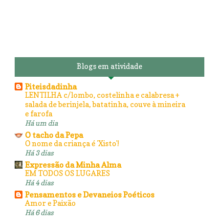
Blogs em atividade
Piteisdadinha
LENTILHA c/lombo, costelinha e calabresa +
salada de berinjela, batatinha, couve à mineira
e farofa
Há um dia
O tacho da Pepa
O nome da criança é 'Xisto'!
Há 3 dias
Expressão da Minha Alma
EM TODOS OS LUGARES
Há 4 dias
Pensamentos e Devaneios Poéticos
Amor e Paixão
Há 6 dias