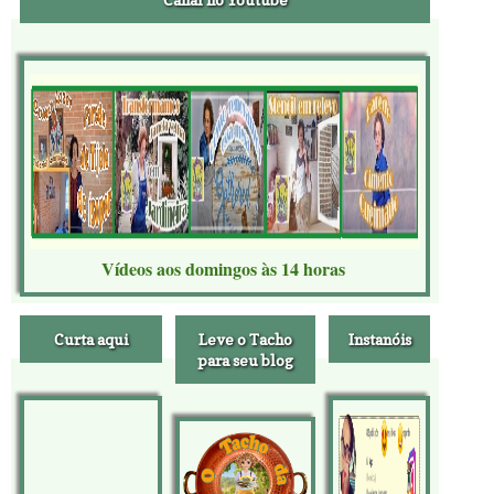
Vídeos aos domingos às 14 horas
Curta aqui
Leve o Tacho
Instanóis
para seu blog