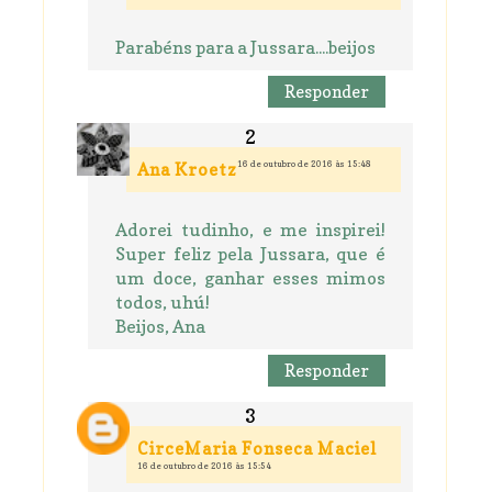
Parabéns para a Jussara....beijos
Responder
16 de outubro de 2016 às 15:48
Ana Kroetz
Adorei tudinho, e me inspirei!
Super feliz pela Jussara, que é
um doce, ganhar esses mimos
todos, uhú!
Beijos, Ana
Responder
CirceMaria Fonseca Maciel
16 de outubro de 2016 às 15:54