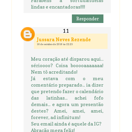
Parabéns a sortuda!Ideias
lindas e encantadoras!!!!
Responder
Jussara Neves Rezende
16 de outubro de 2016 às 22:23
Meu coração até disparou aqui...
sérioooo? Coisa booooaaaaaaa!
Nem tô acreditando!
Já estava com o meu
comentário preparado... ia dizer
que pretendo fazer o calendário
das latinhas... achei fofo
demais... e agora um presentão
destes? Amei, amei, amei,
forever, ad infinitum!
Seu email ainda é aquele da IG?
Abração mega feliz!