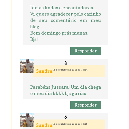
Ideias lindas e encantadoras.
Vi quero agradecer pelo carinho
de seu comentário em meu
blog.
Bom domingo prás manas.
Bjs!
Responder
16 de outubro de 2016 às 16:14
Sandra
Parabéns Jussara! Um dia chega
o meu dia kkkk bjs gurias
Responder
16 de outubro de 2016 às 16:15
Sandra