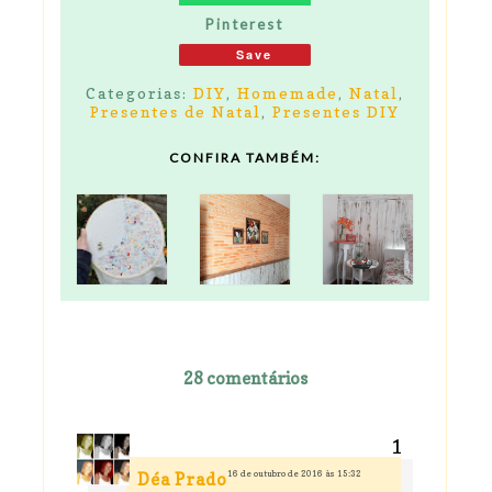
Pinterest
Save
Categorias:
DIY
,
Homemade
,
Natal
,
Presentes de Natal
,
Presentes DIY
CONFIRA TAMBÉM:
28 comentários
16 de outubro de 2016 às 15:32
Déa Prado