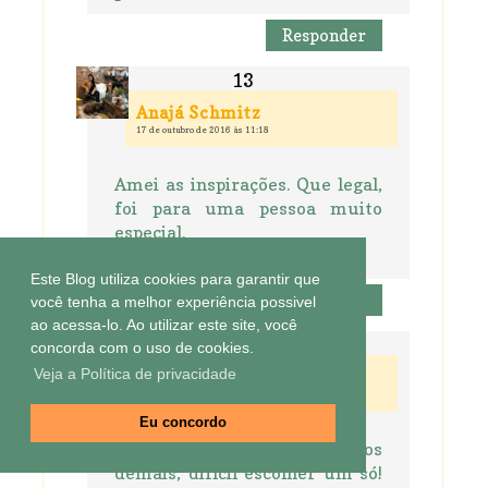
Responder
Anajá Schmitz
17 de outubro de 2016 às 11:18
Amei as inspirações. Que legal,
foi para uma pessoa muito
especial.
Bjos
Este Blog utiliza cookies para garantir que
Responder
você tenha a melhor experiência possivel
ao acessa-lo. Ao utilizar este site, você
concorda com o uso de cookies.
Veja a Política de privacidade
piteis da dinha
17 de outubro de 2016 às 15:16
Eu concordo
Os calendários são lindinhos
demais, difícil escolher um só!