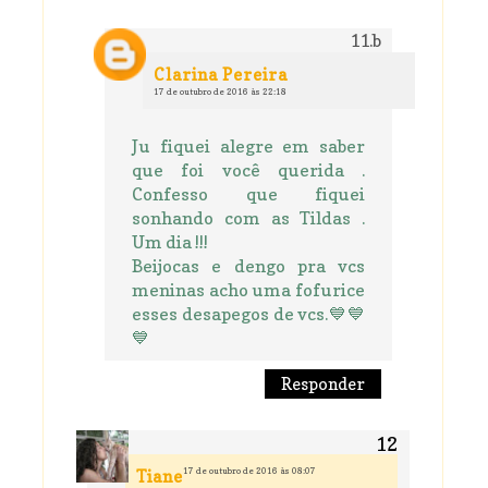
Clarina Pereira
17 de outubro de 2016 às 22:18
Ju fiquei alegre em saber
que foi você querida .
Confesso que fiquei
sonhando com as Tildas .
Um dia !!!
Beijocas e dengo pra vcs
meninas acho uma fofurice
esses desapegos de vcs.💙💙
💙
Responder
17 de outubro de 2016 às 08:07
Tiane