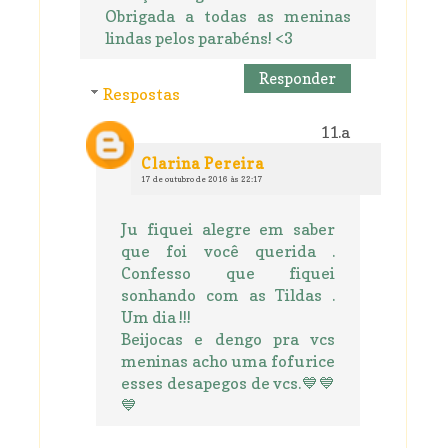
Obrigada a todas as meninas
lindas pelos parabéns! <3
Responder
Respostas
Clarina Pereira
17 de outubro de 2016 às 22:17
Ju fiquei alegre em saber
que foi você querida .
Confesso que fiquei
sonhando com as Tildas .
Um dia !!!
Beijocas e dengo pra vcs
meninas acho uma fofurice
esses desapegos de vcs.💙💙
💙