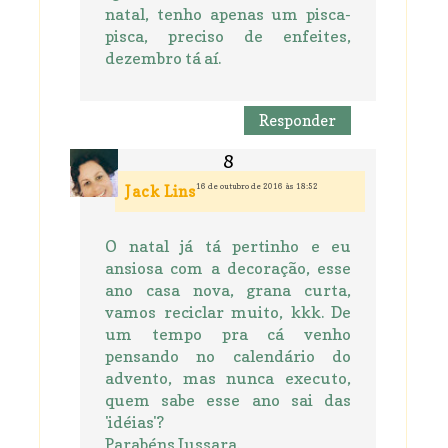
natal, tenho apenas um pisca-
pisca, preciso de enfeites,
dezembro tá aí.
Responder
16 de outubro de 2016 às 18:52
Jack Lins
O natal já tá pertinho e eu
ansiosa com a decoração, esse
ano casa nova, grana curta,
vamos reciclar muito, kkk. De
um tempo pra cá venho
pensando no calendário do
advento, mas nunca executo,
quem sabe esse ano sai das
'idéias'?
Parabéns Jussara.