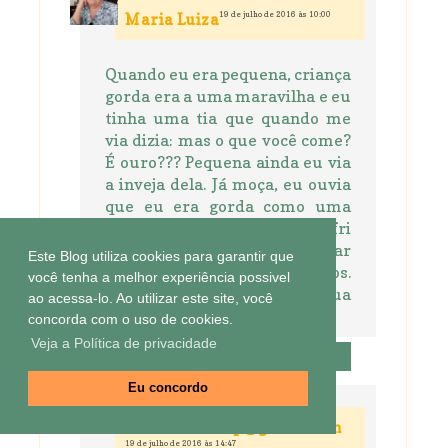
19 de julho de 2016 às 10:00
Maria Luiza
Quando eu era pequena, criança
gorda era a uma maravilha e eu
tinha uma tia que quando me
via dizia: mas o que você come?
É ouro??? Pequena ainda eu via
a inveja dela. Já moça, eu ouvia
que eu era gorda como uma
porca! Era desolador, sofri
horrores, fiz dieta sem parar
Este Blog utiliza cookies para garantir que
nos meus mais bonitos anos.
você tenha a melhor experiência possivel
Agora basta! Amei sua
ao acessa-lo. Ao utilizar este site, você
publicação! Beijinhos!
concorda com o uso de cookies.
Veja a Política de privacidade
Responder
Eu concordo
sonitcha.scrap@gmail.com
19 de julho de 2016 às 14:47