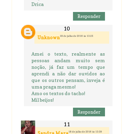
Drica
Responder
18 de julho de 2016 às 13:25
Unknown
Amei o texto, realmente as
pessoas andam muito sem
noção, já faz um tempo que
aprendi a não dar ouvidos ao
que os outros pensam, inveja é
uma praga mesmo!
Amo os textos do tacho!
Mil beijos!
Responder
18 de julho de 2016 às 13:39
Sandra Mara