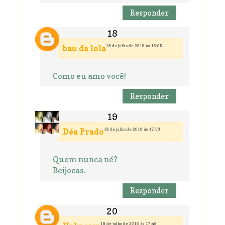
Responder
18 de julho de 2016 às 16:05
bau da lola
Como eu amo você!
Responder
18 de julho de 2016 às 17:38
Déa Prado
Quem nunca né?
Beijocas.
Responder
18 de julho de 2016 às 17:48