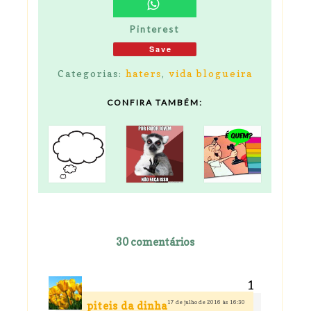
Pinterest
Save
Categorias:
haters
,
vida blogueira
CONFIRA TAMBÉM:
30 comentários
17 de julho de 2016 às 16:30
piteis da dinha