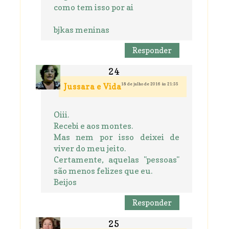
como tem isso por ai
bjkas meninas
Responder
18 de julho de 2016 às 21:35
Jussara e Vida
Oiii.
Recebi e aos montes.
Mas nem por isso deixei de
viver do meu jeito.
Certamente, aquelas "pessoas"
são menos felizes que eu.
Beijos
Responder