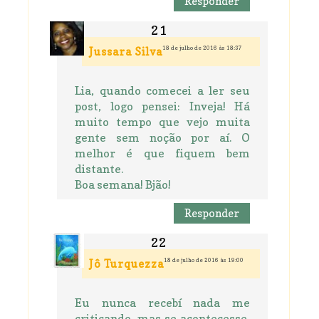
Responder
18 de julho de 2016 às 18:37
Jussara Silva
Lia, quando comecei a ler seu
post, logo pensei: Inveja! Há
muito tempo que vejo muita
gente sem noção por aí. O
melhor é que fiquem bem
distante.
Boa semana! Bjão!
Responder
18 de julho de 2016 às 19:00
Jô Turquezza
Eu nunca recebí nada me
criticando, mas se acontecesse,