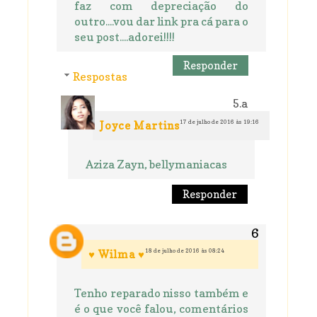
faz com depreciação do
outro....vou dar link pra cá para o
seu post....adorei!!!!
Responder
Respostas
17 de julho de 2016 às 19:16
Joyce Martins
Aziza Zayn, bellymaniacas
Responder
18 de julho de 2016 às 08:24
♥ Wilma ♥
Tenho reparado nisso também e
é o que você falou, comentários