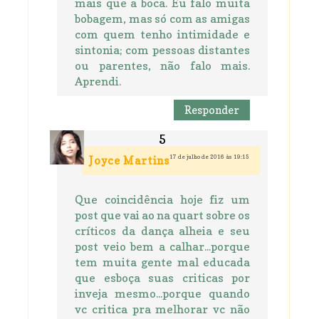
mais que a boca. Eu falo muita
bobagem, mas só com as amigas
com quem tenho intimidade e
sintonia; com pessoas distantes
ou parentes, não falo mais.
Aprendi.
Responder
17 de julho de 2016 às 19:15
Joyce Martins
Que coincidência hoje fiz um
post que vai ao na quart sobre os
críticos da dança alheia e seu
post veio bem a calhar...porque
tem muita gente mal educada
que esboça suas criticas por
inveja mesmo...porque quando
vc critica pra melhorar vc não