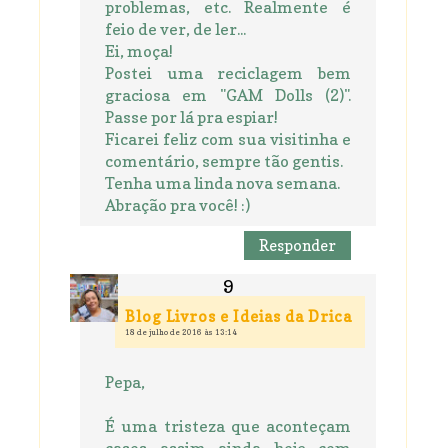
problemas, etc. Realmente é
feio de ver, de ler...
Ei, moça!
Postei uma reciclagem bem
graciosa em "GAM Dolls (2)".
Passe por lá pra espiar!
Ficarei feliz com sua visitinha e
comentário, sempre tão gentis.
Tenha uma linda nova semana.
Abração pra você! :)
Responder
Blog Livros e Ideias da Drica
18 de julho de 2016 às 13:14
Pepa,
É uma tristeza que aconteçam
casos assim ainda hoje com