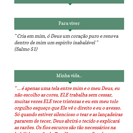
Para viver
" Cria em mim, ó Deus um coração puro e renova
dentro de mim um espiríto inabalável "
(Salmo 51)
Minha vida...
" ... é apenas uma tela entre mim e o meu Deus, eu
não escolho as cores, ELE trabalha sem cessar,
muitas vezes ELE tece tristezas e eu em meu tolo
orgulho esqueço que Ele vê o direito e eu o avesso.
Só quando estiver silencioso o tear e as lançadeiras
pararem de tecer, Deus abrirá o tecido e explicará
as razões. Os fios escuros são tão necessários na