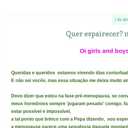
1 de ab
Quer espairecer? 
Oi girls and boys
Queridas e queridos estamos vivendo dias conturbad
E não sei vocês, mas essa situação me deixa muito an
Devo dizer que estou na fase pré-menopausa, se convi
meus hormônios sempre 'jogaram pesado' comigo, faz
estar possível e impossível,
a tal ponto que brinco com a Pepa dizendo, sou espe
a menopausa parece uma sequência daquela montanha