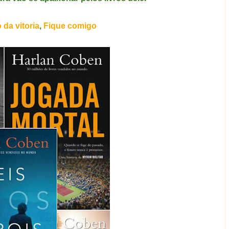
 da vitoria
,
Fique comigo