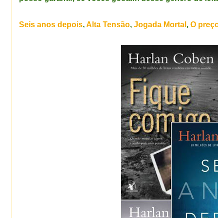
Seis anos depois
,
Alta Tensão
,
Jogada Mortal
,
O preço