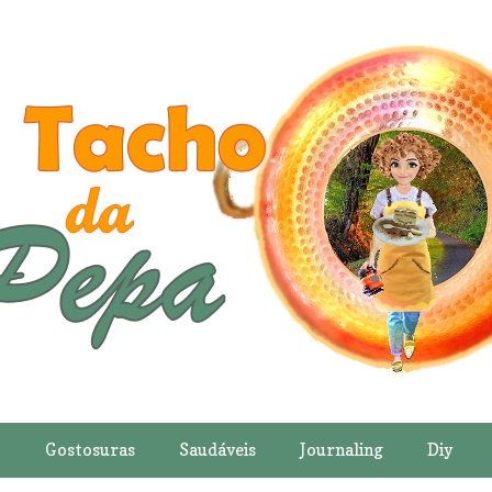
o
Gostosuras
Saudáveis
Journaling
Diy