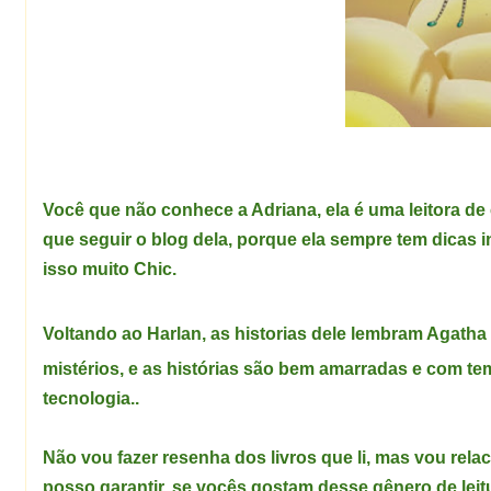
Você que não conhece a Adriana,
ela é uma leitora de
que seguir o blog dela, porque ela sempre tem dicas in
isso muito Chic.
Voltando ao Harlan, as historias dele lembram Agatha
mistérios, e as histórias são bem amarradas e com te
tecnologia..
Não vou fazer resenha dos livros que li, mas vou relac
posso garantir, se vocês gostam desse gênero de leitu