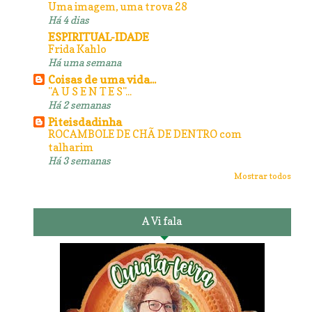
Uma imagem, uma trova 28
Há 4 dias
ESPIRITUAL-IDADE
Frida Kahlo
Há uma semana
Coisas de uma vida...
"A U S E N T E S"...
Há 2 semanas
Piteisdadinha
ROCAMBOLE DE CHÃ DE DENTRO com
talharim
Há 3 semanas
Mostrar todos
A Vi fala