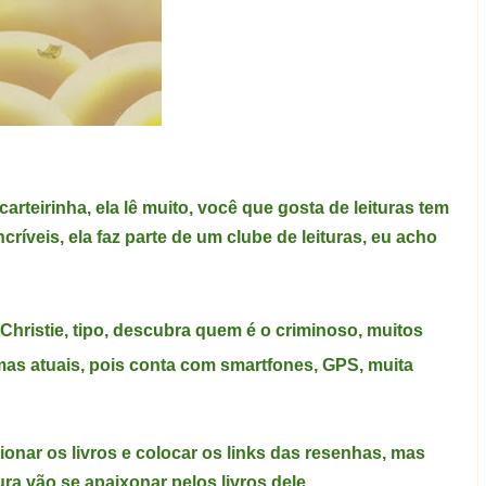
 carteirinha, ela lê muito, você que gosta de leituras tem
críveis, ela faz parte de um clube de leituras, eu acho
Christie
, tipo, descubra quem é o criminoso, muitos
mas atuais, pois conta com smartfones, GPS, muita
ionar os livros e colocar os links das resenhas, mas
ra vão se apaixonar pelos livros dele.