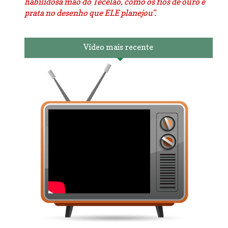
habilidosa mão do Tecelão, como os fios de ouro e
prata no desenho que ELE planejou".
Vídeo mais recente