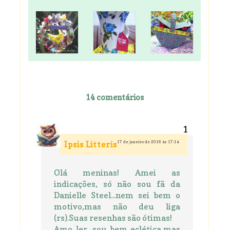
14 comentários
17 de janeiro de 2016 às 17:14
Ipsis Litteris
Olá meninas! Amei as
indicações, só não sou fã da
Danielle Steel...nem sei bem o
motivo,mas não deu liga
(rs).Suas resenhas são ótimas!
Amo ler, sou bem eclética,mas