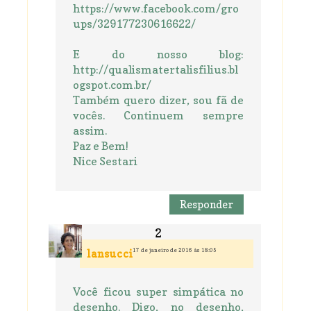
https://www.facebook.com/gro
ups/329177230616622/
E do nosso blog:
http://qualismatertalisfilius.bl
ogspot.com.br/
Também quero dizer, sou fã de
vocês. Continuem sempre
assim.
Paz e Bem!
Nice Sestari
Responder
17 de janeiro de 2016 às 18:05
lansucci
Você ficou super simpática no
desenho. Digo, no desenho,