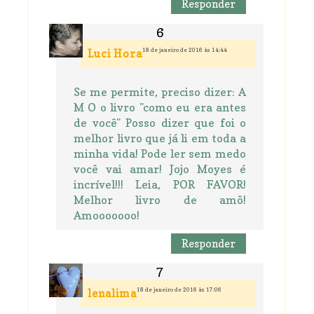
Responder
18 de janeiro de 2016 às 14:44
Luci Hora
Se me permite, preciso dizer: A
M O o livro "como eu era antes
de você" Posso dizer que foi o
melhor livro que já li em toda a
minha vida! Pode ler sem medo
você vai amar! Jojo Moyes é
incrível!!! Leia, POR FAVOR!
Melhor livro de amô!
Amooooooo!
Responder
18 de janeiro de 2016 às 17:06
lenalima