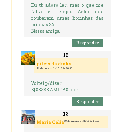
Eu tb adoro ler, mas o que me
falta é tempo. Acho que
roubaram umas horinhas das
minhas 24!
Bjssss amiga
Responder
piteis da dinha
19 de janeiro de 2016 às 20:53
Voltei p/dizer:
BJSSSSS AMIGAS kkk
Responder
19 de janeiro de 2016 às 21:59
Maria Célia