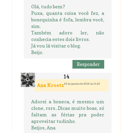
Olá, tudo bem?
Puxa, quanta coisa você fez, a
bonequinha é fofa, lembra você,
sim.
Também adoro ler, não
conhecia estes dois livros.
Já vou lá visitar o blog.
Beijo.
Responder
22 de janeiro de 2016 às 21:25
Ana Kroetz
Adorei a boneca, é mesmo um
clone, rsrs...Dicas muito boas, só
faltam as férias pra poder
aproveitar tudinho.
Beijos, Ana