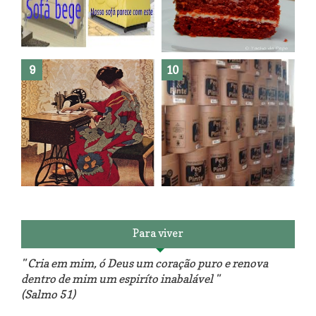
Como fazer leites vegetais ?
O medo que habita em nós.
Reforma do sofá, agora é em
patchwork!
The Red Velvet !!! O Perfeito
Para viver
" Cria em mim, ó Deus um coração puro e renova
dentro de mim um espiríto inabalável "
(Salmo 51)
Luminárias recicladas e o lado