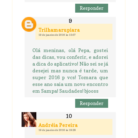
Responder
Trilhamarupiara
19 de janeiro de 2016 às 15:07
Olá meninas, olá Pepa, gostei
das dicas, vou conferir, e adorei
a dica do aplicativo! Não sei se já
desejei mas nunca é tarde, um
super 2016 p vcs! Tomara que
esse ano saia um novo encontro
em Sampa! Saudades! bjooss
Responder
Andréia Pereira
19 de janeiro de 2016 às 19:28