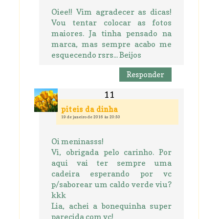
Oiee!! Vim agradecer as dicas!
Vou tentar colocar as fotos
maiores. Ja tinha pensado na
marca, mas sempre acabo me
esquecendo rsrs... Beijos
Responder
piteis da dinha
19 de janeiro de 2016 às 20:50
Oi meninasss!
Vi, obrigada pelo carinho. Por
aqui vai ter sempre uma
cadeira esperando por vc
p/saborear um caldo verde viu?
kkk
Lia, achei a bonequinha super
parecida com vc!