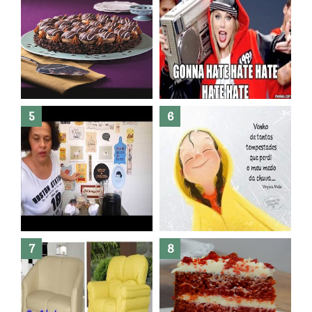
Banheiro novo por menos de
R$300,00 ?? E sem quebra
quebra ??( Editado)
Posso congelar bolo ??
Dez bolos pra fazer antes de
morrer !
Haters, como surgiram?