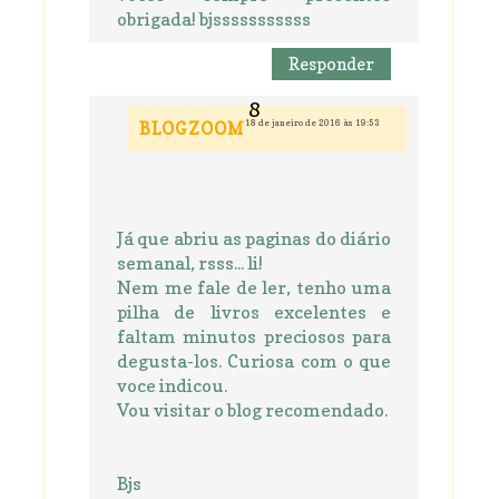
obrigada! bjsssssssssss
Responder
18 de janeiro de 2016 às 19:53
BLOGZOOM
Já que abriu as paginas do diário
semanal, rsss... li!
Nem me fale de ler, tenho uma
pilha de livros excelentes e
faltam minutos preciosos para
degusta-los. Curiosa com o que
voce indicou.
Vou visitar o blog recomendado.
Bjs