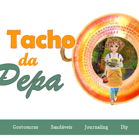
o
Gostosuras
Saudáveis
Journaling
Diy