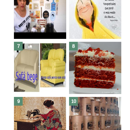
Dez bolos pra fazer antes de
morrer !
Haters, como surgiram?
Como fazer leites vegetais ?
O medo que habita em nós.