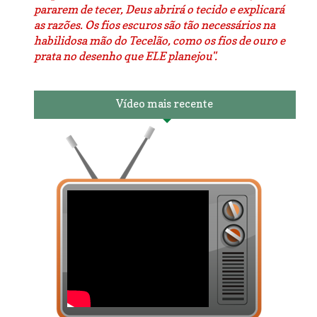
pararem de tecer, Deus abrirá o tecido e explicará
as razões. Os fios escuros são tão necessários na
habilidosa mão do Tecelão, como os fios de ouro e
prata no desenho que ELE planejou".
Vídeo mais recente