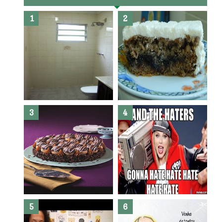
Banheiro novo por menos de
R$300,00 ?? E sem quebra
quebra ??( Editado)
Posso congelar bolo ??