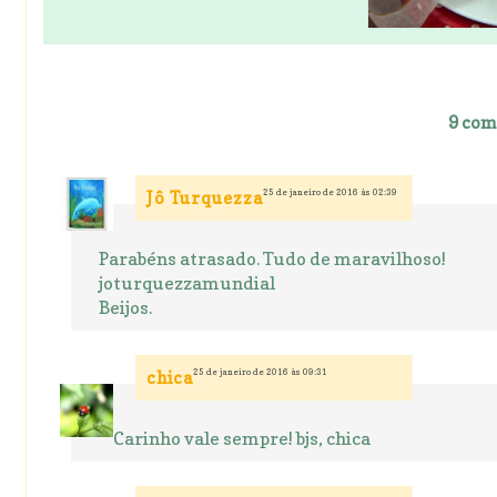
9 com
25 de janeiro de 2016 às 02:39
Jô Turquezza
Parabéns atrasado. Tudo de maravilhoso!
joturquezzamundial
Beijos.
25 de janeiro de 2016 às 09:31
chica
Carinho vale sempre! bjs, chica