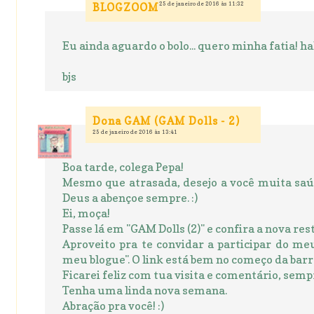
25 de janeiro de 2016 às 11:32
BLOGZOOM
Eu ainda aguardo o bolo... quero minha fatia! 
bjs
Dona GAM (GAM Dolls - 2)
25 de janeiro de 2016 às 13:41
Boa tarde, colega Pepa!
Mesmo que atrasada, desejo a você muita saúd
Deus a abençoe sempre. :)
Ei, moça!
Passe lá em "GAM Dolls (2)" e confira a nova res
Aproveito pra te convidar a participar do me
meu blogue". O link está bem no começo da barra l
Ficarei feliz com tua visita e comentário, sempr
Tenha uma linda nova semana.
Abração pra você! :)