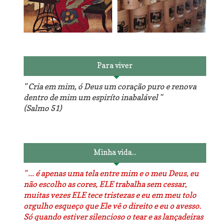
Reforma do sofá, agora é
em patchwork!
The Red Velvet !!! O Perfeito
Para viver
" Cria em mim, ó Deus um coração puro e renova
dentro de mim um espiríto inabalável "
(Salmo 51)
Luminárias recicladas e o
O dia que aprendi a costurar.
lado positivo da internet.
Minha vida...
" ... é apenas uma tela entre mim e o meu Deus, eu
não escolho as cores, ELE trabalha sem cessar,
muitas vezes ELE tece tristezas e eu em meu tolo
orgulho esqueço que Ele vê o direito e eu o avesso.
Só quando estiver silencioso o tear e as lançadeiras