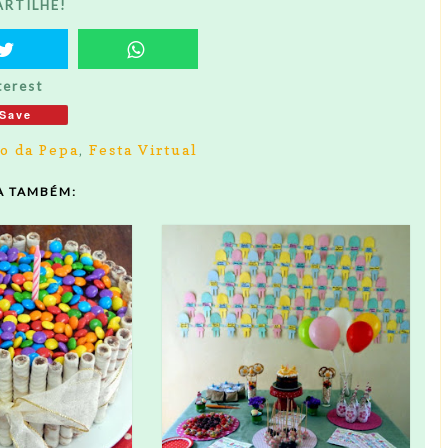
RTILHE!
terest
Save
io da Pepa
,
Festa Virtual
A TAMBÉM: