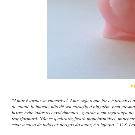
d
"Amar é tornar-se vulnerável. Ame, seja o que for e é provável q
de mantê-lo intacto, não dê seu coração á ninguém, nem mesm
luxos; evite todos os envolvimentos...guarde-o em segurança no 
transformará. Não se quebrará; ficará inquebrantável, impenetráv
estar a salvo de todos os perigos do amor, é o inferno. " C.S. Le