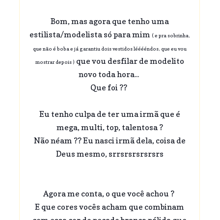
Bom, mas agora que tenho uma
estilista/modelista só para mim
( e pra sobrinha,
que não é boba e já garantiu dois vestidos lééééndos, que eu vou
que vou desfilar de modelito
mostrar depois )
novo toda hora...
Que foi ??
Eu tenho culpa de ter uma irmã que é
mega, multi, top, talentosa ?
Não néam ?? Eu nasci irmã dela, coisa de
Deus mesmo, srrsrsrsrsrsrs
Agora me conta, o que você achou ?
E que cores vocês acham que combinam