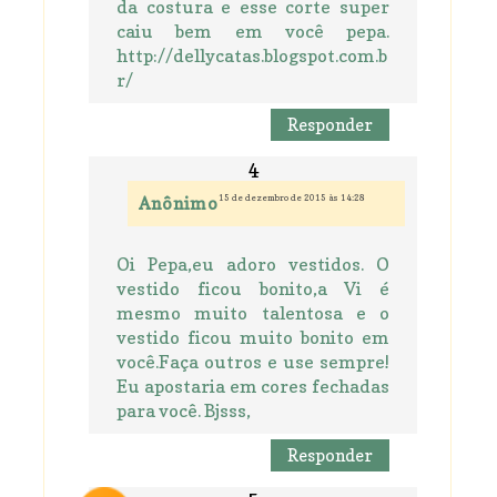
da costura e esse corte super
caiu bem em você pepa.
http://dellycatas.blogspot.com.b
r/
Responder
15 de dezembro de 2015 às 14:28
Anônimo
Oi Pepa,eu adoro vestidos. O
vestido ficou bonito,a Vi é
mesmo muito talentosa e o
vestido ficou muito bonito em
você.Faça outros e use sempre!
Eu apostaria em cores fechadas
para você. Bjsss,
Responder