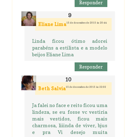
Responder
15 de dezembro de 2015 às 20:44
Eliane Lima
Linda ficou ótimo adorei
parabéns a estilista e a modelo
beijos Eliane Lima
Responder
15 de dezembro de 2015 às 22:02
Beth Salvia
Ja falei no face e reito ficou uma
lindeza, se eu fosse vc vestiria
mais vestidos, ficou mais
charmosa, liiinda de viver, bjus
e pra Vi desejo muita