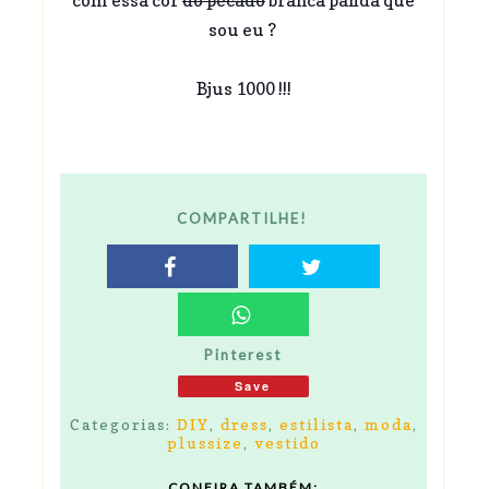
com essa cor
do pecado
branca pálida que
sou eu ?
Bjus 1000 !!!
COMPARTILHE!
Pinterest
Save
Categorias:
DIY
,
dress
,
estilista
,
moda
,
plussize
,
vestido
CONFIRA TAMBÉM: