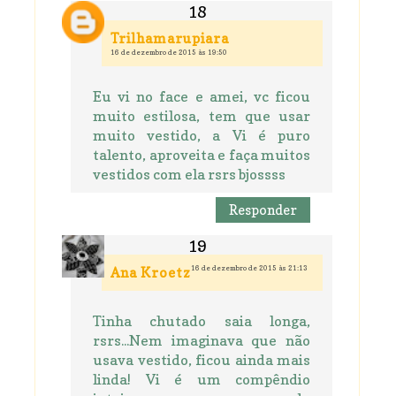
Trilhamarupiara
16 de dezembro de 2015 às 19:50
Eu vi no face e amei, vc ficou
muito estilosa, tem que usar
muito vestido, a Vi é puro
talento, aproveita e faça muitos
vestidos com ela rsrs bjossss
Responder
16 de dezembro de 2015 às 21:13
Ana Kroetz
Tinha chutado saia longa,
rsrs...Nem imaginava que não
usava vestido, ficou ainda mais
linda! Vi é um compêndio