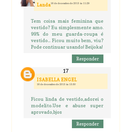
16 de dezembro de 2015 às 11:29
Landa
Tem coisa mais feminina que
vestido? Eu simplesmente amo.
99% do meu guarda-roupa é
vestido... Ficou muito bem, viu?
Pode continuar usando! Beijoka!
Responder
ISABELLA ENGEL
16 de dezembro de 2015 às 15:50
Ficou linda de vestido,adorei o
modelito.Use e abuse super
aprovado,bjos
Responder