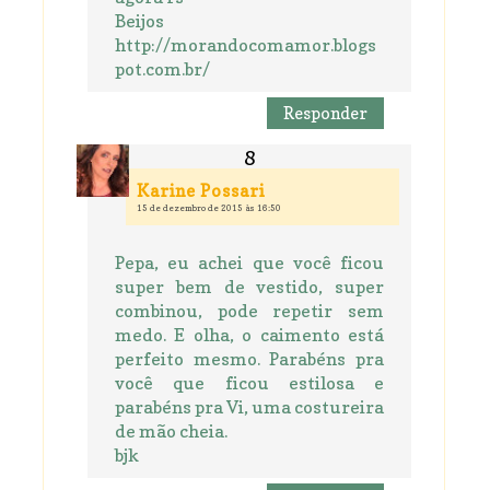
Beijos
http://morandocomamor.blogs
pot.com.br/
Responder
Karine Possari
15 de dezembro de 2015 às 16:50
Pepa, eu achei que você ficou
super bem de vestido, super
combinou, pode repetir sem
medo. E olha, o caimento está
perfeito mesmo. Parabéns pra
você que ficou estilosa e
parabéns pra Vi, uma costureira
de mão cheia.
bjk