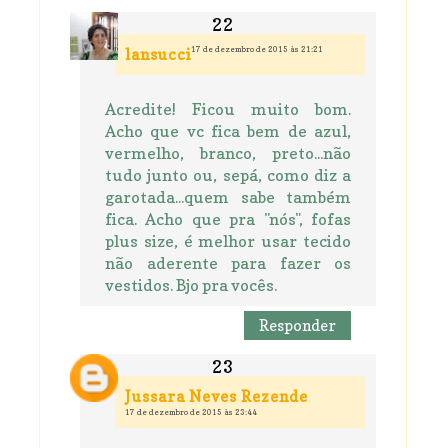
17 de dezembro de 2015 às 21:21
lansucci
Acredite! Ficou muito bom.
Acho que vc fica bem de azul,
vermelho, branco, preto...não
tudo junto ou, sepá, como diz a
garotada...quem sabe também
fica. Acho que pra "nós", fofas
plus size, é melhor usar tecido
não aderente para fazer os
vestidos. Bjo pra vocês.
Responder
Jussara Neves Rezende
17 de dezembro de 2015 às 23:44