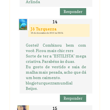
Arlinda
Responder
Jô Turquezza
16 de dezembro de 2015 às 09:04
Gostei! Combinou bem com
você. Ficou mais chic rsrs
Sorte de ter a "ESTILISTA" mega
criativa. Parabéns às duas.
Eu gosto de vestido e saia de
malha mais pesada, acho que dá
um bom caimento.
blogjoturquezzamundial
Beijos.
Responder