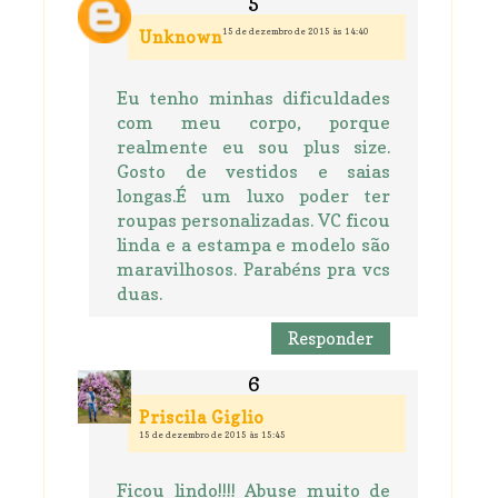
15 de dezembro de 2015 às 14:40
Unknown
Eu tenho minhas dificuldades
com meu corpo, porque
realmente eu sou plus size.
Gosto de vestidos e saias
longas.É um luxo poder ter
roupas personalizadas. VC ficou
linda e a estampa e modelo são
maravilhosos. Parabéns pra vcs
duas.
Responder
Priscila Giglio
15 de dezembro de 2015 às 15:45
Ficou lindo!!!! Abuse muito de