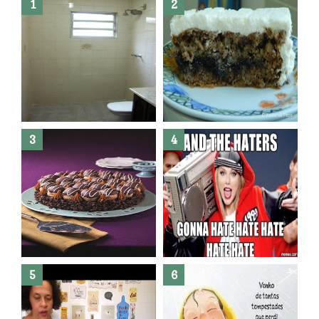
Banheiro novo por menos de
R$300,00 ?? E sem quebra
quebra ??( Editado)
Posso congelar bolo ??