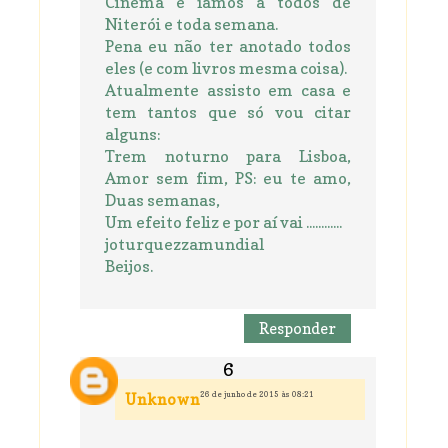
Cinema e íamos a todos de
Niterói e toda semana.
Pena eu não ter anotado todos
eles (e com livros mesma coisa).
Atualmente assisto em casa e
tem tantos que só vou citar
alguns:
Trem noturno para Lisboa,
Amor sem fim, PS: eu te amo,
Duas semanas,
Um efeito feliz e por aí vai ............
joturquezzamundial
Beijos.
Responder
26 de junho de 2015 às 08:21
Unknown