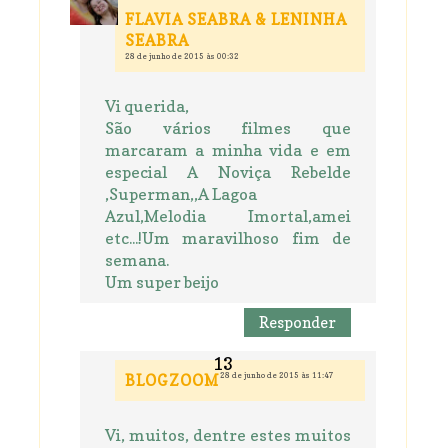
FLAVIA SEABRA & LENINHA
SEABRA
28 de junho de 2015 às 00:32
Vi querida,
São vários filmes que
marcaram a minha vida e em
especial A Noviça Rebelde
,Superman,,A Lagoa
Azul,Melodia Imortal,amei
etc...!Um maravilhoso fim de
semana.
Um super beijo
Responder
28 de junho de 2015 às 11:47
BLOGZOOM
Vi, muitos, dentre estes muitos