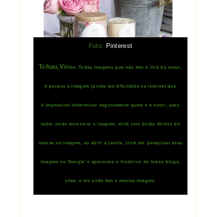
Foto:
Pinterest
Tchau,Vi
Obs: Todas imagens que não tem o link do autor,
é porque a imagem já esta tão difundida na internet que
é impossível determinar seguramente quem é o autor, para
saber onde encontrar a imagem, click com botão direito do
mouse na imagem, ao abrir a janela, click em 'pesquisar essa
imagem no Google' e aparecera o histórico de todos blogs,
sites, e etc onde tem a mesma imagem.