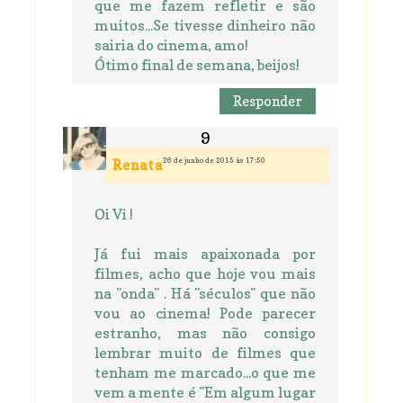
que me fazem refletir e são
muitos...Se tivesse dinheiro não
sairia do cinema, amo!
Ótimo final de semana, beijos!
Responder
26 de junho de 2015 às 17:50
Renata
Oi Vi !
Já fui mais apaixonada por
filmes, acho que hoje vou mais
na "onda" . Há "séculos" que não
vou ao cinema! Pode parecer
estranho, mas não consigo
lembrar muito de filmes que
tenham me marcado...o que me
vem a mente é "Em algum lugar