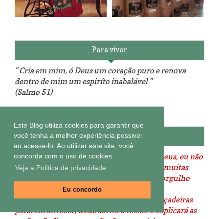
Reforma do sofá, agora é em
patchwork!
The Red Velvet !!! O Perfeito
Para viver
" Cria em mim, ó Deus um coração puro e renova
dentro de mim um espiríto inabalável "
(Salmo 51)
Luminárias recicladas e o lado
O dia que aprendi a costurar.
positivo da internet.
Este Blog utiliza cookies para garantir que
Minha vida...
você tenha a melhor experiência possivel
ao acessa-lo. Ao utilizar este site, você
" ... é apenas uma tela entre mim e o meu Deus, eu não
concorda com o uso de cookies.
escolho as cores, ELE trabalha sem cessar, muitas
Veja a Política de privacidade
vezes ELE tece tristezas e eu em meu tolo orgulho
esqueço que Ele vê o direito e eu o avesso.
Eu concordo
Só quando estiver silencioso o tear e as lançadeiras
pararem de tecer, Deus abrirá o tecido e explicará as