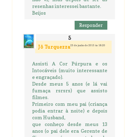
resenhas interessei bastante.
Beijos
Responder
25 de junho de 2015 às 18:20
Jô Turquezza
Assisti A Cor Púrpura e os
Intocáveis (muito interessante
e engraçado).
Desde meus 5 anos (e lá vai
fumaça rsrsrs) que assisto
filmes.
Primeiro com meu pai (criança
podia entrar à noite) e depois
com Husband,
que conheço desde meus 13
anos (o pai dele era Gerente de