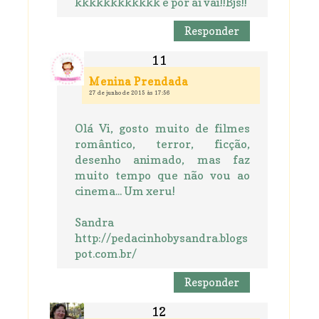
kkkkkkkkkkkk e por aí vai!!Bjs!!
Responder
Menina Prendada
27 de junho de 2015 às 17:56
Olá Vi, gosto muito de filmes
romântico, terror, ficção,
desenho animado, mas faz
muito tempo que não vou ao
cinema... Um xeru!
Sandra
http://pedacinhobysandra.blogs
pot.com.br/
Responder