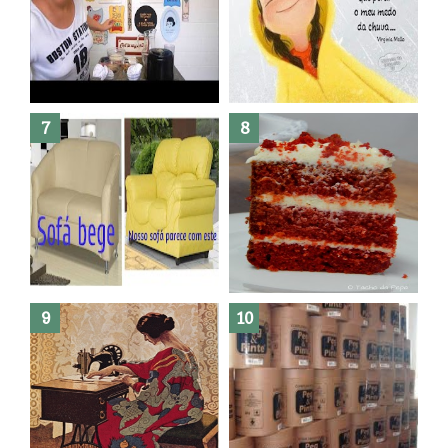
Dez bolos pra fazer antes de
morrer !
Haters, como surgiram?
Como fazer leites vegetais ?
O medo que habita em nós.