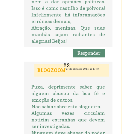
nem a dar opiniões políticas.
Isso é como rastilho de pólvora!
Infelizmente há inforamações
errôneas demais,
Abração, meninas! Que suas
manhãs sejam radiantes de
alegrias! Beijos!
Responder
27 de abril de 2015 às 17:37
BLOGZOOM
Puxa, deprimente saber que
alguem abusou da boa fé e
emoção de outros!
Não sabia sobre esta blogueira.
Algumas vezes circulam
noticias estranhas que devem
ser investigadas.
Ninguem deve abusar do poder