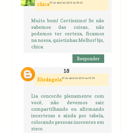
27 de abril de 2015 às 06:10
chica
Muito bom! Certíssimo! Se não
sabemos das coisas, não
podemos ter certeza, ficamos
na nossa, quietinhas.Melhor! bjs,
chica
Responder
27 de abril de 2015 às 07:33
Elizângela
Lia concordo plenamente com
você, não devemos sair
compartilhando ou afirmando
incertezas e ainda por tabela,
colocando pessoas inocentes em
risco.