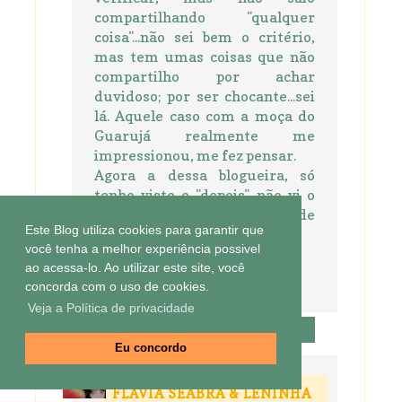
compartilhando "qualquer
coisa"...não sei bem o critério,
mas tem umas coisas que não
compartilho por achar
duvidoso; por ser chocante...sei
lá. Aquele caso com a moça do
Guarujá realmente me
impressionou, me fez pensar.
Agora a dessa blogueira, só
tenho visto o "depois", não vi o
antes e o durante...que cara de
Este Blog utiliza cookies para garantir que
pau!
você tenha a melhor experiência possivel
ao acessa-lo. Ao utilizar este site, você
Beijos, Renata
concorda com o uso de cookies.
palpitandoemtudo
Veja a Política de privacidade
Responder
Eu concordo
FLAVIA SEABRA & LENINHA