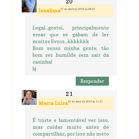
27 de abril de 2015 às 08:57
lenalima
Legal...gostei, principalmente
essas que se gabam de ler
muitos livros...kkkkkkk
Bom senso minha gente, tão
bom ser humilde sem sair da
casinha!
bj
Responder
27 de abril de 2015 às 11:11
Maria Luiza
É triste e lamentável ver isso,
mas cuidar muito antes de
compartilhar, por isso não meto