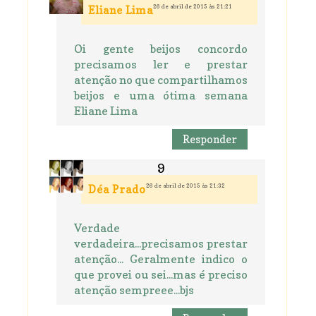
26 de abril de 2015 às 21:21
Eliane Lima
Oi gente beijos concordo
precisamos ler e prestar
atenção no que compartilhamos
beijos e uma ótima semana
Eliane Lima
Responder
26 de abril de 2015 às 21:32
Déa Prado
Verdade
verdadeira...precisamos prestar
atenção... Geralmente indico o
que provei ou sei...mas é preciso
atenção sempreee...bjs