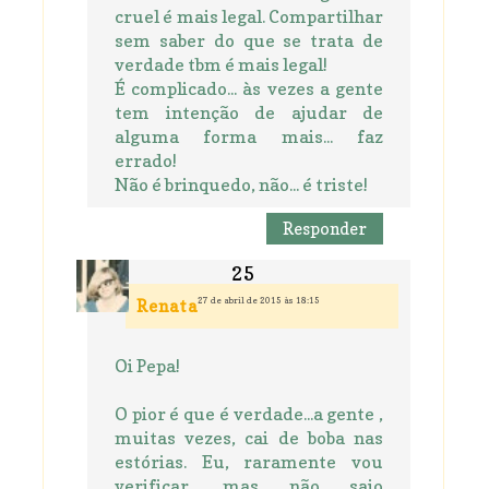
cruel é mais legal. Compartilhar
sem saber do que se trata de
verdade tbm é mais legal!
É complicado... às vezes a gente
tem intenção de ajudar de
alguma forma mais... faz
errado!
Não é brinquedo, não... é triste!
Responder
27 de abril de 2015 às 18:15
Renata
Oi Pepa!
O pior é que é verdade...a gente ,
muitas vezes, cai de boba nas
estórias. Eu, raramente vou
verificar, mas não saio