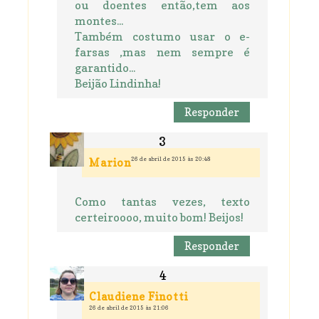
ou doentes então,tem aos
montes...
Também costumo usar o e-
farsas ,mas nem sempre é
garantido...
Beijão Lindinha!
Responder
26 de abril de 2015 às 20:48
Marion
Como tantas vezes, texto
certeiroooo, muito bom! Beijos!
Responder
Claudiene Finotti
26 de abril de 2015 às 21:06