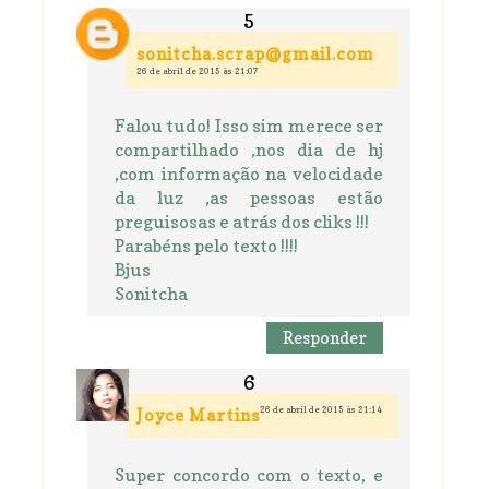
sonitcha.scrap@gmail.com
26 de abril de 2015 às 21:07
Falou tudo! Isso sim merece ser
compartilhado ,nos dia de hj
,com informação na velocidade
da luz ,as pessoas estão
preguisosas e atrás dos cliks !!!
Parabéns pelo texto !!!!
Bjus
Sonitcha
Responder
26 de abril de 2015 às 21:14
Joyce Martins
Super concordo com o texto, e