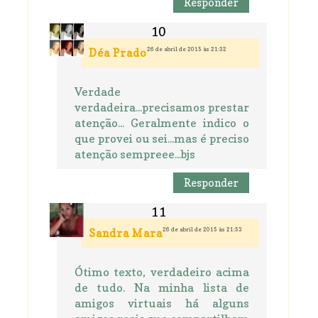
Responder
26 de abril de 2015 às 21:32
Déa Prado
Verdade
verdadeira...precisamos prestar
atenção... Geralmente indico o
que provei ou sei...mas é preciso
atenção sempreee...bjs
Responder
26 de abril de 2015 às 21:53
Sandra Mara
Ótimo texto, verdadeiro acima
de tudo. Na minha lista de
amigos virtuais há alguns