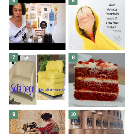
Dez bolos pra fazer antes de
morrer !
Haters, como surgiram?
Como fazer leites vegetais ?
O medo que habita em nós.