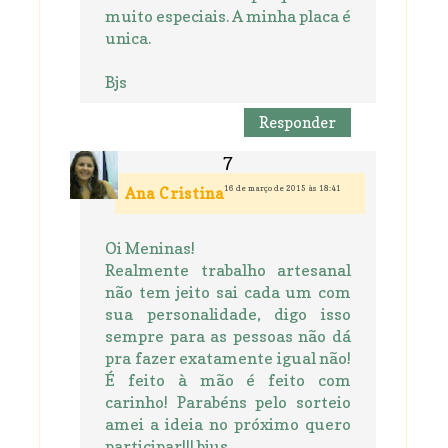
muito especiais. A minha placa é
unica.
Bjs
Responder
16 de março de 2015 às 18:41
Ana Cristina
Oi Meninas!
Realmente trabalho artesanal
não tem jeito sai cada um com
sua personalidade, digo isso
sempre para as pessoas não dá
pra fazer exatamente igual não!
É feito à mão é feito com
carinho! Parabéns pelo sorteio
amei a ideia no próximo quero
participar!!! bjus