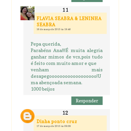
FLAVIA SEABRA & LENINHA
SEABRA
16 de março de 2015 às 19:46
Pepa querida,
Parabéns Ana!!!É muita alegria
ganhar mimos de vcs,pois tudo
é feito com muito amor e que
venham mais
desapegoooooooooooooooooo!U
ma abençoada semana.
1000 beijos
Responder
Dinha ponto cruz
17 de março de 2015 às 09:08