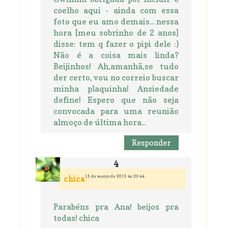
coelho aqui - ainda com essa
foto que eu amo demais... nessa
hora [meu sobrinho de 2 anos]
disse: tem q fazer o pipi dele :)
Não é a coisa mais linda?
Beijinhos! Ah,amanhã,se tudo
der certo, vou no correio buscar
minha plaquinha! Ansiedade
define! Espero que não seja
convocada para uma reunião
almoço de última hora...
Responder
15 de março de 2015 às 20:44
chica
Parabéns pra Ana! beijos pra
todas! chica