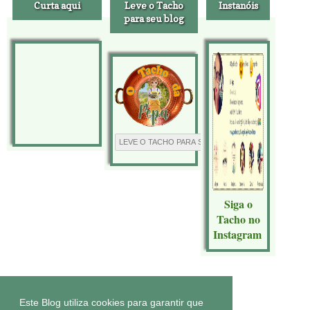
Curta aqui
Leve o Tacho
Instanóis
para seu blog
Siga o
Tacho no
Instagram
Tecnologia do
Blogger
.
Este Blog utiliza cookies para garantir que