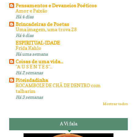
Pensamentos e Devaneios Poéticos
Amor e Paixão
Há 4 dias
Brincadeiras de Poetas
Uma imagem, uma trova 28
Há 4 dias
ESPIRITUAL-IDADE
Frida Kahlo
Há uma semana
Coisas de uma vida...
"A U S E N T E S"...
Há 2 semanas
Piteisdadinha
ROCAMBOLE DE CHÃ DE DENTRO com
talharim
Há 3 semanas
Mostrar todos
A Vi fala