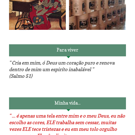
Reforma do sofá, agora é em
patchwork!
The Red Velvet !!! O Perfeito
Para viver
" Cria em mim, ó Deus um coração puro e renova
dentro de mim um espiríto inabalável "
(Salmo 51)
Luminárias recicladas e o lado
O dia que aprendi a costurar.
positivo da internet.
Minha vida...
" ... é apenas uma tela entre mim e o meu Deus, eu não
escolho as cores, ELE trabalha sem cessar, muitas
vezes ELE tece tristezas e eu em meu tolo orgulho