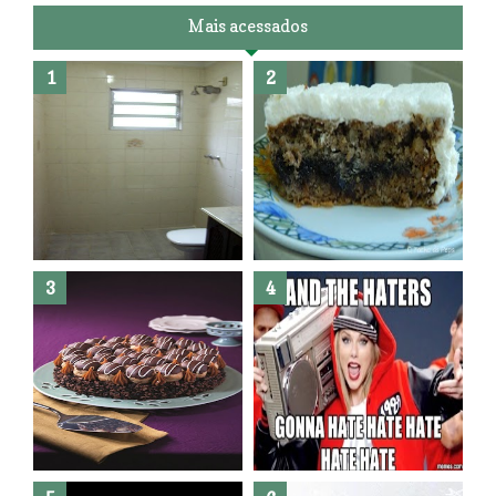
Mais acessados
Banheiro novo por menos de
R$300,00 ?? E sem quebra
quebra ??( Editado)
Posso congelar bolo ??