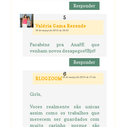
Responder
Valéria Gama Rezende
16 de março de 2015 às 16:35
Parabéns pra Ana!!E que
venham novos desapegos!!Bjs!!
Responder
16 de março de 2015 às 17:44
BLOGZOOM
Girls,
Voces realmente são unicas
assim como os trabalhos que
merecem ser guardados com
muito carinho porque são