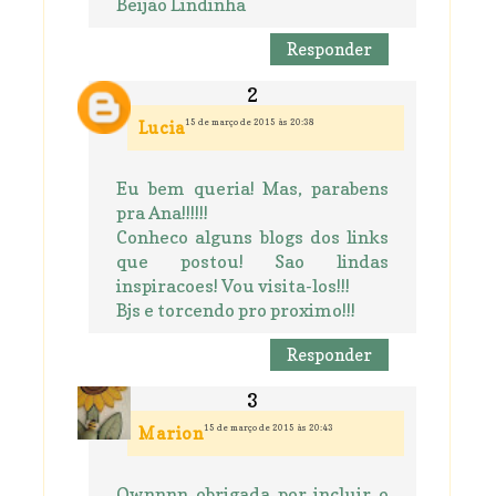
Beijão Lindinha
Responder
15 de março de 2015 às 20:38
Lucia
Eu bem queria! Mas, parabens
pra Ana!!!!!!
Conheco alguns blogs dos links
que postou! Sao lindas
inspiracoes! Vou visita-los!!!
Bjs e torcendo pro proximo!!!
Responder
15 de março de 2015 às 20:43
Marion
Ownnnn obrigada por incluir o