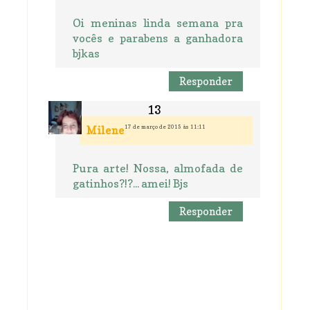
Oi meninas linda semana pra
vocês e parabens a ganhadora
bjkas
Responder
17 de março de 2015 às 11:11
Milene
Pura arte! Nossa, almofada de
gatinhos?!?... amei! Bjs
Responder