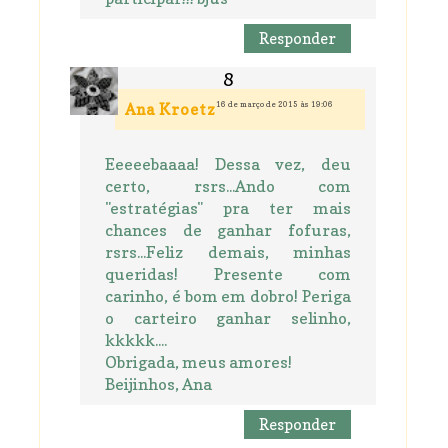
Responder
16 de março de 2015 às 19:06
Ana Kroetz
Eeeeebaaaa! Dessa vez, deu
certo, rsrs...Ando com
"estratégias" pra ter mais
chances de ganhar fofuras,
rsrs...Feliz demais, minhas
queridas! Presente com
carinho, é bom em dobro! Periga
o carteiro ganhar selinho,
kkkkk....
Obrigada, meus amores!
Beijinhos, Ana
Responder