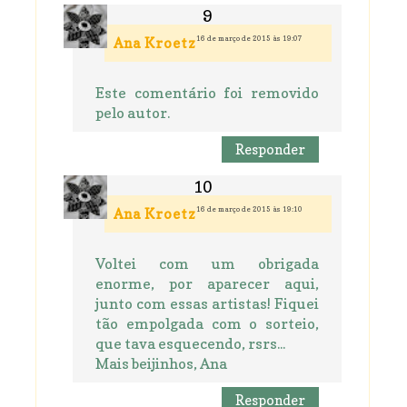
16 de março de 2015 às 19:07
Ana Kroetz
Este comentário foi removido
pelo autor.
Responder
16 de março de 2015 às 19:10
Ana Kroetz
Voltei com um obrigada
enorme, por aparecer aqui,
junto com essas artistas! Fiquei
tão empolgada com o sorteio,
que tava esquecendo, rsrs...
Mais beijinhos, Ana
Responder