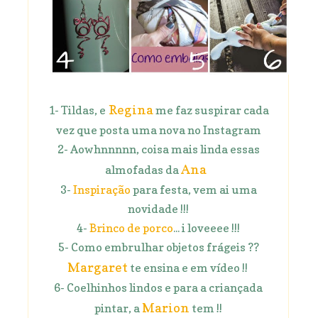
Regina
1- Tildas, e
me faz suspirar cada
vez que posta uma nova no Instagram
2- Aowhnnnnn, coisa mais linda essas
Ana
almofadas da
3-
Inspiração
para festa, vem ai uma
novidade !!!
4-
Brinco de porco
... i loveeee !!!
5- Como embrulhar objetos frágeis ??
Margaret
te ensina e em vídeo !!
6- Coelhinhos lindos e para a criançada
Marion
pintar, a
tem !!