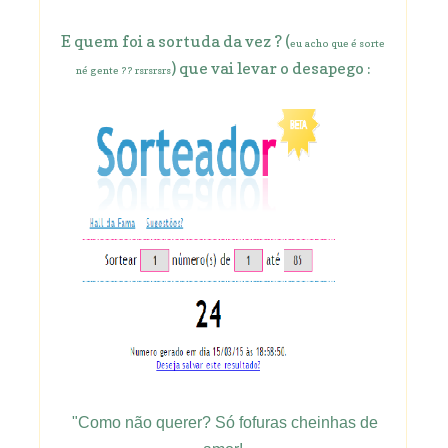
E quem foi a sortuda da vez ? (
eu acho que é sorte
) que vai levar o desapego :
né gente ?? rsrsrsrs
"Como não querer? Só fofuras cheinhas de