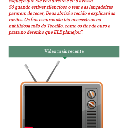
esqueço que Ele vê o direito e eu o avesso.
Só quando estiver silencioso o tear e as lançadeiras
pararem de tecer, Deus abrirá o tecido e explicará as
razões. Os fios escuros são tão necessários na
habilidosa mão do Tecelão, como os fios de ouro e
prata no desenho que ELE planejou".
Vídeo mais recente