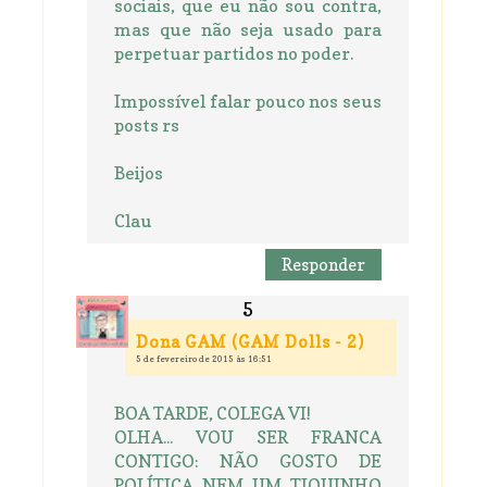
sociais, que eu não sou contra,
mas que não seja usado para
perpetuar partidos no poder.
Impossível falar pouco nos seus
posts rs
Beijos
Clau
Responder
Dona GAM (GAM Dolls - 2)
5 de fevereiro de 2015 às 16:51
BOA TARDE, COLEGA VI!
OLHA... VOU SER FRANCA
CONTIGO: NÃO GOSTO DE
POLÍTICA NEM UM TIQUINHO