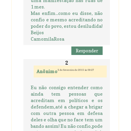
uma manifestação nas ruas de
1 mes.
Mas enfim...como eu disse, não
confio e mesmo acreditando no
poder do povo, estou desiludida!
Beijos
CamomilaRosa
Responder
5 de fevereiro de 2015 às 09:27
Anônimo
Eu não consigo entender como
ainda tem pessoas que
acreditam em políticos e os
defendem,até a chegar a brigar
com outra pessoa em defesa
deles e olha que no face tem um
bando assim! Eu não confio,pode