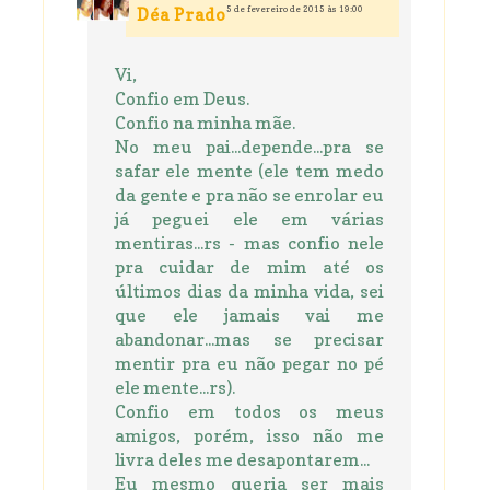
5 de fevereiro de 2015 às 19:00
Déa Prado
Vi,
Confio em Deus.
Confio na minha mãe.
No meu pai...depende...pra se
safar ele mente (ele tem medo
da gente e pra não se enrolar eu
já peguei ele em várias
mentiras...rs - mas confio nele
pra cuidar de mim até os
últimos dias da minha vida, sei
que ele jamais vai me
abandonar...mas se precisar
mentir pra eu não pegar no pé
ele mente...rs).
Confio em todos os meus
amigos, porém, isso não me
livra deles me desapontarem...
Eu mesmo queria ser mais