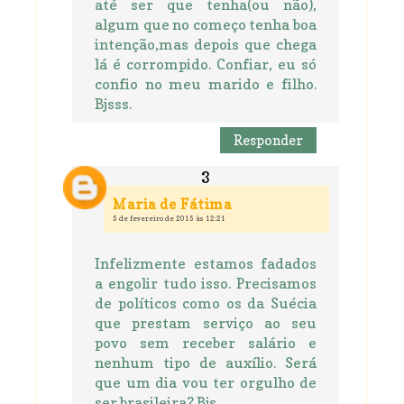
até ser que tenha(ou não),
algum que no começo tenha boa
intenção,mas depois que chega
lá é corrompido. Confiar, eu só
confio no meu marido e filho.
Bjsss.
Responder
Maria de Fátima
5 de fevereiro de 2015 às 12:21
Infelizmente estamos fadados
a engolir tudo isso. Precisamos
de políticos como os da Suécia
que prestam serviço ao seu
povo sem receber salário e
nenhum tipo de auxílio. Será
que um dia vou ter orgulho de
ser brasileira? Bjs