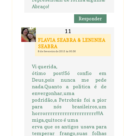
Abraço!
Responder
FLAVIA SEABRA & LENINHA
SEABRA
8 de fevereiro de 2015 às 00:56
Vi querida,
ótimo post!Só confio em
Deus,pois nunca me pede
nada.Quanto a politica é de
envergonhar,uma
podridão,a Petrobrás foi a pior
para nós brasileiros,um
horrorrrrrrrrrrrrrrrrrrrrr!!!A
miga,quitoco é uma
erva que os antigos usava para
temperar frango,suas folhas