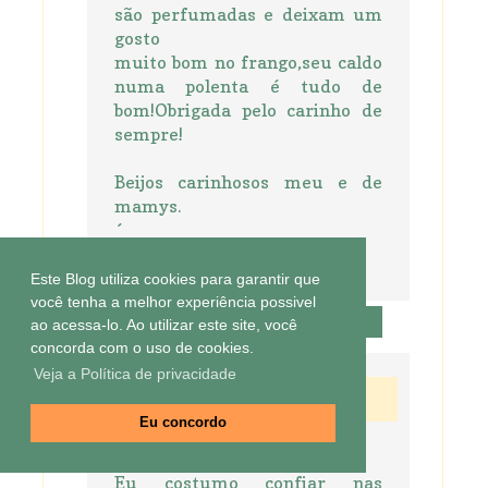
são perfumadas e deixam um
gosto
muito bom no frango,seu caldo
numa polenta é tudo de
bom!Obrigada pelo carinho de
sempre!
Beijos carinhosos meu e de
mamys.
´
oti,o
Este Blog utiliza cookies para garantir que
você tenha a melhor experiência possivel
Responder
ao acessa-lo. Ao utilizar este site, você
concorda com o uso de cookies.
Veja a Política de privacidade
8 de fevereiro de 2015 às 09:06
Nina Braz
Eu concordo
Oi Vi,
Eu costumo confiar nas