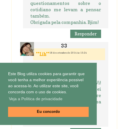
questionamentos sobre o
cotidiano me levam a pensar
também.
Obrigada pela companhia. Bjim!
Responder
18 de setembro de 2014 às 15:24
**Lih**
Olá,
Este Blog utiliza cookies para garantir que
você tenha a melhor experiência possivel
Parabéns atrasado para a Vi!
ao acessa-lo. Ao utilizar este site, você
Pepa, lindas palavras, eu não sei
concorda com o uso de cookies.
o que é ter irmãos, mas sempre
Veja a Política de privacidade
admiro essa amizade e essa
parceria entre eles.
Eu concordo
Beijo para vocês!