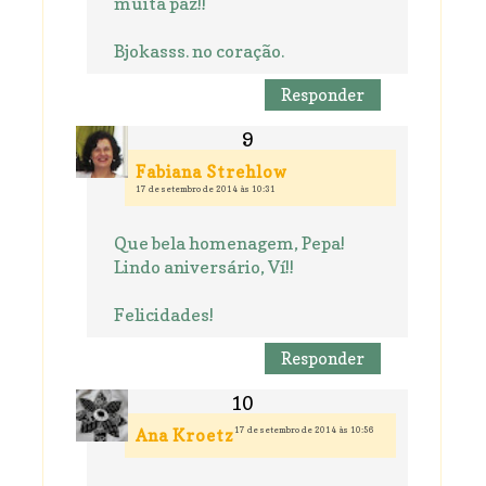
muita paz!!
Bjokasss. no coração.
Responder
Fabiana Strehlow
17 de setembro de 2014 às 10:31
Que bela homenagem, Pepa!
Lindo aniversário, Ví!!
Felicidades!
Responder
17 de setembro de 2014 às 10:56
Ana Kroetz