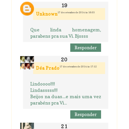
17 de setembro de 2014 às 16:03
Unknown
Que linda homenagem,
parabens pra sua Vi. Bjssss
Responder
17 de setembro de 2014 às 17:12
Déa Prado
Lindoooo!!!!
Lindasssss!!!
Beijos na duas....e mais uma vez
parabéns pra Vi...
Responder