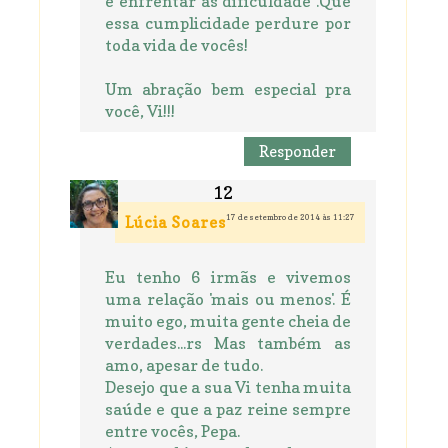
e enfrentar as dificuldade .Que
essa cumplicidade perdure por
toda vida de vocês!
Um abração bem especial pra
você, Vi!!!
Responder
17 de setembro de 2014 às 11:27
Lúcia Soares
Eu tenho 6 irmãs e vivemos
uma relação 'mais ou menos'. É
muito ego, muita gente cheia de
verdades...rs Mas também as
amo, apesar de tudo.
Desejo que a sua Vi tenha muita
saúde e que a paz reine sempre
entre vocês, Pepa.