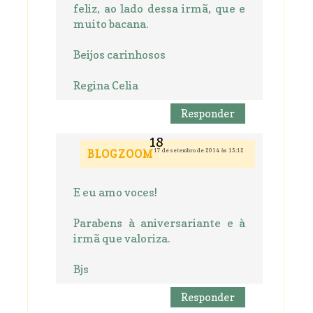
feliz, ao lado dessa irmã, que e
muito bacana.
Beijos carinhosos
Regina Celia
Responder
17 de setembro de 2014 às 15:12
BLOGZOOM
E eu amo voces!
Parabens à aniversariante e à
irmã que valoriza.
Bjs
Responder