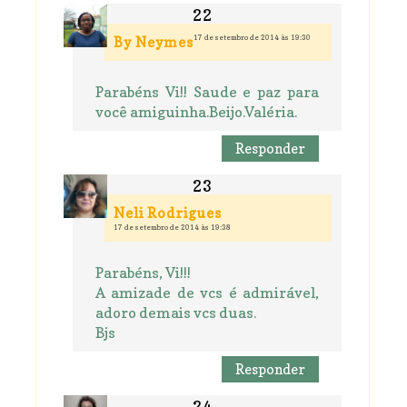
17 de setembro de 2014 às 19:30
By Neymes
Parabéns Vi!! Saude e paz para
você amiguinha.Beijo.Valéria.
Responder
Neli Rodrigues
17 de setembro de 2014 às 19:38
Parabéns, Vi!!!
A amizade de vcs é admirável,
adoro demais vcs duas.
Bjs
Responder