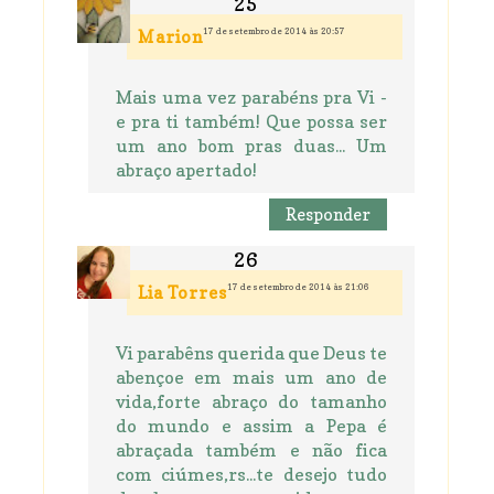
17 de setembro de 2014 às 20:57
Marion
Mais uma vez parabéns pra Vi -
e pra ti também! Que possa ser
um ano bom pras duas... Um
abraço apertado!
Responder
17 de setembro de 2014 às 21:06
Lia Torres
Vi parabêns querida que Deus te
abençoe em mais um ano de
vida,forte abraço do tamanho
do mundo e assim a Pepa é
abraçada também e não fica
com ciúmes,rs...te desejo tudo