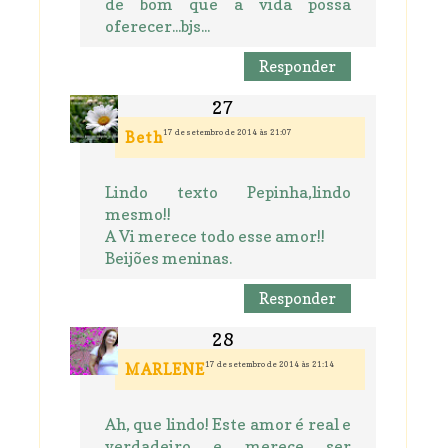
de bom que a vida possa
oferecer...bjs...
Responder
17 de setembro de 2014 às 21:07
Beth
Lindo texto Pepinha,lindo
mesmo!!
A Vi merece todo esse amor!!
Beijões meninas.
Responder
17 de setembro de 2014 às 21:14
MARLENE
Ah, que lindo! Este amor é real e
verdadeiro e merece ser