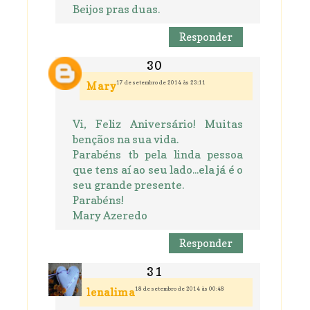
Beijos pras duas.
Responder
17 de setembro de 2014 às 23:11
Mary
Vi, Feliz Aniversário! Muitas
bençãos na sua vida.
Parabéns tb pela linda pessoa
que tens aí ao seu lado...ela já é o
seu grande presente.
Parabéns!
Mary Azeredo
Responder
18 de setembro de 2014 às 00:48
lenalima