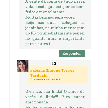
A gente dá conta de tudo nessa
vida, desde que estejamos bem,
física e mentalmente.
Muitas bênçãos para vocês.
Beijo nas duas. (coloquei as
joaninhas, na minha mensagem
do FB, pq imediatamente pensei
no quanto uma é importante
para a outra.)
Responder
Fabiana Simone Torres
Tardochi
17 de setembro de 2014 às 12:15
Own Lia, sua linda! O amor de
vocês é lindo!!! Fico super
emocionada.
Minha relação com minha irmã