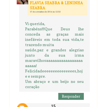
FLAVIA SEABRA & LENINHA
SEABRA
17 de setembro de 2014 às 12:52
Vi querida,
Parabéns!!!Que Deus lhe
conceda as graças mais
inefáveis em toda sua vida,te
trazendo muita
saúde,paz e grandes alegrias
junto da sua irma
maravilhosaaaaaaaaaaaaaaaaa
aaaaa!
Felicidadeeeeeeeeeeeeeees,hoj
e e sempre.
Um abraço e um beijo no seu
coração
Responder