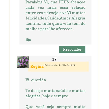
Parabéns Vi, que DEUS abençoe
cada vez mais essa relação
entre vcs e desejo a vc Vi muitas
felicidades,Saúde,Amor,Alegria
...enfim....tudo que a vida tem de
melhor para lhe oferecer.
Bjs
Responder
17 de setembro de 2014 às 14:28
Regina
Vi, querida
Te desejo muita saúde e muitas
alegrias, hoje e sempre.
Que você seja sempre muito