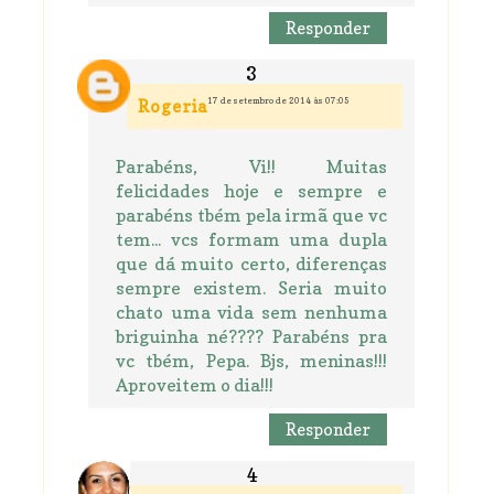
Responder
17 de setembro de 2014 às 07:05
Rogeria
Parabéns, Vi!! Muitas
felicidades hoje e sempre e
parabéns tbém pela irmã que vc
tem... vcs formam uma dupla
que dá muito certo, diferenças
sempre existem. Seria muito
chato uma vida sem nenhuma
briguinha né???? Parabéns pra
vc tbém, Pepa. Bjs, meninas!!!
Aproveitem o dia!!!
Responder